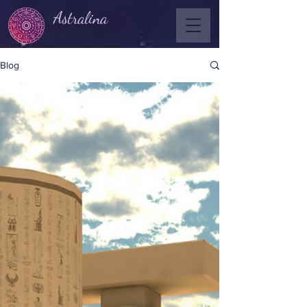
Astralina
Blog