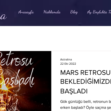
na
Anasayfa
Hakkımda
Blog
Ay Boşlukta T
Astralina
22 Eki 2022
MARS RETROSU
BEKLEDİĞİMİZD
BAŞLADI
Gök günlüğü belli, retronun b
erken başladı? Öyle saçma şe