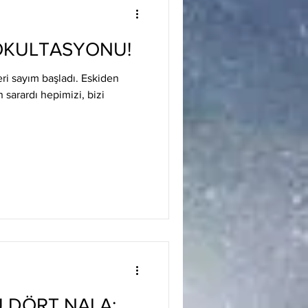
 OKULTASYONU!
eri sayım başladı. Eskiden
n sarardı hepimizi, bizi
 DÖRT NALA: