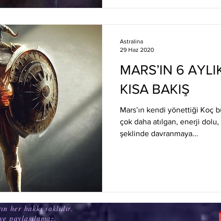
Astralina
29 Haz 2020
MARS’IN 6 AYL
KISA BAKIŞ
Mars’ın kendi yönettiği Koç 
çok daha atılgan, enerji dolu
şeklinde davranmaya...
ın her hakkı saklıdır.
ve paylaşılamaz.