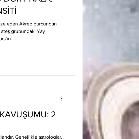
SİTİ
lize eden Akrep burcundan
 ateş grubundaki Yay
s’ın...
 KAVUŞUMU: 2
larıdır. Genellikle astrologlar,