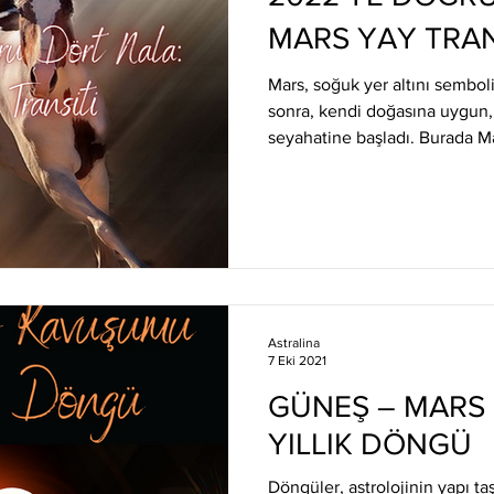
MARS YAY TRAN
Mars, soğuk yer altını sembo
sonra, kendi doğasına uygun,
seyahatine başladı. Burada Mar
Astralina
7 Eki 2021
GÜNEŞ – MARS
YILLIK DÖNGÜ
Döngüler, astrolojinin yapı taş