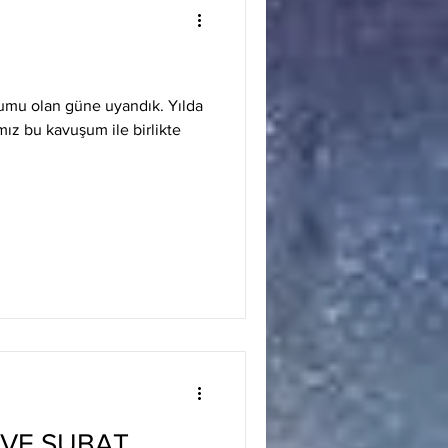
umu olan güne uyandık. Yılda
mız bu kavuşum ile birlikte
 VE ŞUBAT