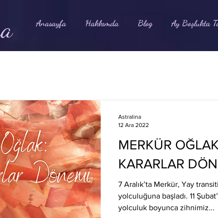
na
Anasayfa
Hakkımda
Blog
Ay Boşlukta T
Astralina
12 Ara 2022
MERKÜR OĞLAK
KARARLAR DÖN
7 Aralık’ta Merkür, Yay trans
yolculuğuna başladı. 11 Şubat
yolculuk boyunca zihnimiz...