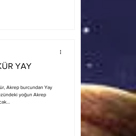
KÜR YAY
kür, Akrep burcundan Yay
yüzündeki yoğun Akrep
cak...