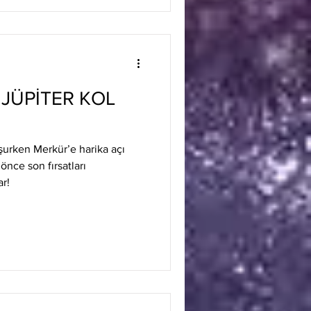
 JÜPİTER KOL
şurken Merkür’e harika açı
nce son fırsatları
ar!