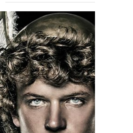
GECE YÜZLEŞMEYE VAR MISIN?
Bu gece (13 Ocak) Ay, Chiron ile uyumlu açı
kurduğu sırada, Merkür’den de destek alacak. Çok
özel şifalanma şansı yakalayabiliriz. Ama nasıl