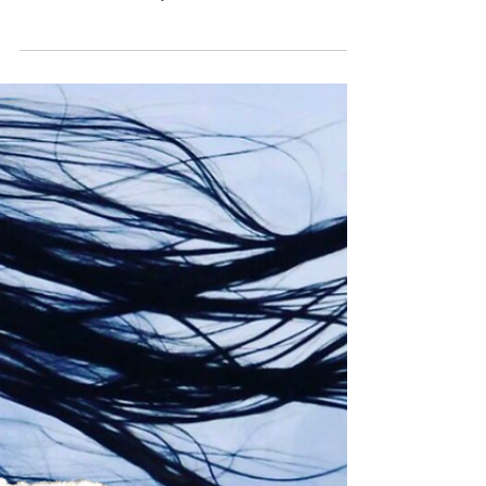
ister istemez derin bir “oh be” çektik… Öyle ya, işler
hızlanacak, daha kolay akacaktı...