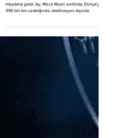
Bu sabah Yengeç burcunun 18 derecesinde Yeniay
meydana geldi. Ay, Micro Moon sınıfında, Dünya’ya
396 bin km uzaklığında, deklinasyon dışında