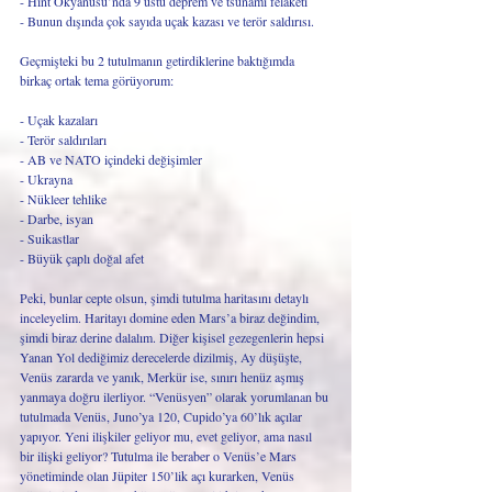
- Hint Okyanusu’nda 9 üstü deprem ve tsunami felaketi
- Bunun dışında çok sayıda uçak kazası ve terör saldırısı.
Geçmişteki bu 2 tutulmanın getirdiklerine baktığımda 
birkaç ortak tema görüyorum:
- Uçak kazaları
- Terör saldırıları
- AB ve NATO içindeki değişimler
- Ukrayna
- Nükleer tehlike
- Darbe, isyan
- Suikastlar
- Büyük çaplı doğal afet
Peki, bunlar cepte olsun, şimdi tutulma haritasını detaylı 
inceleyelim. Haritayı domine eden Mars’a biraz değindim, 
şimdi biraz derine dalalım. Diğer kişisel gezegenlerin hepsi 
Yanan Yol dediğimiz derecelerde dizilmiş, Ay düşüşte, 
Venüs zararda ve yanık, Merkür ise, sınırı henüz aşmış 
yanmaya doğru ilerliyor. “Venüsyen” olarak yorumlanan bu 
tutulmada Venüs, Juno’ya 120, Cupido’ya 60’lık açılar 
yapıyor. Yeni ilişkiler geliyor mu, evet geliyor, ama nasıl 
bir ilişki geliyor? Tutulma ile beraber o Venüs’e Mars 
yönetiminde olan Jüpiter 150’lik açı kurarken, Venüs 