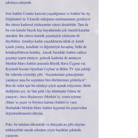
çıkmaya çalışmak. 
Son Satürn-Uranüs karesini yaşadığımızı ve Satürn’ün Ay 
Düğümleri’ne T-karede olduğunu unutmamamız gerekiyor. 
Bu sürece kadersel yüzleşmeler süreci denilebilir. Tam da 
bu son karede birçok kişi hayatlarında çok önemli kararlar 
alacaktır. Bu sürece karmik geçmişiyle yüzleşme de 
diyebiliriz. Şimdiye kadar yaşadıklarını idrak et, kendi 
içinde yüzleş, kendinle ve diğerleriyle hesaplaş, belki de 
helalleşebilirsen helalleş. Ancak buradaki Satürn sadece 
geçmişe işaret etmiyor, gelecek kaderini de anlatıyor. 
Merkür-Mars-Satürn arasında Büyük Hava Üçgeni var. 
Kıymetli hocam Oğuzhan Ceyhan’ın Billur TV için çektiği 
bir videoda söylediği gibi: “Seçimlerimiz geleceğimizi 
yaratıyor ama bu seçimlere bizi dürtülerimiz götürüyor”. 
Ben de sizler için bu cümleyi şöyle açmak istiyorum; dürtü 
dediğimiz şey Ay’dan gelir (Ay tutulmada Güneş ile 
yanıyor), önce düşünceye (Merkür’e), sonra eyleme 
(Mars’a) geçer ve böylece karma (Satürn’e) varır. 
Haritadaki Merkür-Mars-Satürn üçgenini bu çerçeveden 
değerlendirmenizi dilerim. 
Peki, bu tutulma ülkemizde ve dünyada ne gibi olayları 
tetikleyebilir merak edenlere şöyle başlıklar şeklinde 
yazayım: