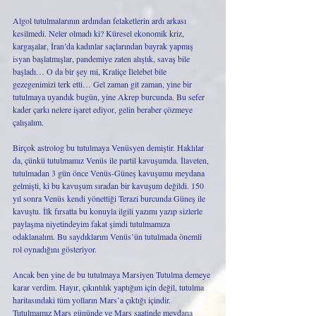
Algol tutulmalarının ardından felaketlerin ardı arkası 
kesilmedi. Neler olmadı ki? Küresel ekonomik kriz, 
kargaşalar, İran’da kadınlar saçlarından bayrak yapmış 
isyan başlatmışlar, pandemiye zaten alıştık, savaş bile 
başladı… O da bir şey mi, Kraliçe İlelebet bile 
gezegenimizi terk etti… Gel zaman git zaman, yine bir 
tutulmaya uyandık bugün, yine Akrep burcunda. Bu sefer 
kader çarkı nelere işaret ediyor, gelin beraber çözmeye 
çalışalım.
Birçok astrolog bu tutulmaya Venüsyen demiştir. Haklılar 
da, çünkü tutulmamız Venüs ile partil kavuşumda. İlaveten, 
tutulmadan 3 gün önce Venüs-Güneş kavuşumu meydana 
gelmişti, ki bu kavuşum sıradan bir kavuşum değildi. 150 
yıl sonra Venüs kendi yönettiği Terazi burcunda Güneş ile 
kavuştu. İlk fırsatta bu konuyla ilgili yazımı yazıp sizlerle 
paylaşma niyetindeyim fakat şimdi tutulmamıza 
odaklanalım. Bu saydıklarım Venüs’ün tutulmada önemli 
rol oynadığını gösteriyor. 
Ancak ben yine de bu tutulmaya Marsiyen Tutulma demeye 
karar verdim. Hayır, çıkıntılık yaptığım için değil, tutulma 
haritasındaki tüm yolların Mars’a çıktığı içindir. 
Tutulmamız Mars gününde ve Mars saatinde meydana 