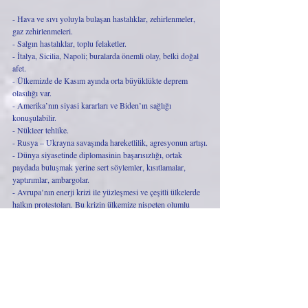
- Hava ve sıvı yoluyla bulaşan hastalıklar, zehirlenmeler, 
gaz zehirlenmeleri.
- Salgın hastalıklar, toplu felaketler.
- İtalya, Sicilia, Napoli; buralarda önemli olay, belki doğal 
afet.
- Ülkemizde de Kasım ayında orta büyüklükte deprem 
olasılığı var.
- Amerika’nın siyasi kararları ve Biden’ın sağlığı 
konuşulabilir.
- Nükleer tehlike.
- Rusya – Ukrayna savaşında hareketlilik, agresyonun artışı.
- Dünya siyasetinde diplomasinin başarısızlığı, ortak 
paydada buluşmak yerine sert söylemler, kısıtlamalar, 
yaptırımlar, ambargolar.
- Avrupa’nın enerji krizi ile yüzleşmesi ve çeşitli ülkelerde 
halkın protestoları. Bu krizin ülkemize nispeten olumlu 
yansıması.
- Fransa ve Almanya için zorlu kış.
- Gizli bilgilerin ortaya çıkması, ifşalar. 
- Medyanın gizli silah olarak kullanılması, asparagas 
haberler, dezenformasyon, skandallar.
- Karalama kampanyaları, iftiralar. 
- Medyanın baskı altına alınması, aydın kişiler, yazarlar ve 
gazetecilerin zarar görmesi.