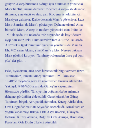
geliyor. Akrep burcunda olduğu için tutulmanın yöneticisi 
Mars’tır. Tutulmanın derecesi: 2 derece Akrep – ilk dekanat, 
ilk guna, yine öncü ve ateş, yani Koç enerjisi olduğu için 
Marsiyen çalışıyor. Kalde dekanatı Mars’ı gösteriyor, keza 
Mısır Sınırları da Mars’ı gösteriyor. Daha ne olsun? Ama 
bitmedi! Mars, Akrep’in modern yöneticisi olan Plüto ile 
150’lik açıda. Bu noktada, “oh suyundan da koy” desem 
ayıp olur mu? Peki, Plüto nerede? Tam ASC’de. Bu arada 
ASC’deki Oğlak burcunun yücelim yöneticisi de Mars’tır. 
Eh, MC zaten Akrep, yine Mars’a çıktık. Nereye baksam 
Mars gözünü kırpıyor “Tutulmayı çözmeden önce gel beni 
çöz” der gibi… 
Peki, öyle olsun, ama önce biraz teknik bilgi vermem lazım. 
Tutulmamız, Parçalı Güneş Tutulması, 25 Ekim saat 
13:48’de meydana geldi ve ülkemizden kısmen izlenebildi. 
Yaklaşık %30-%50 arasında Güneş’in kapandığını 
ülkemizde gördük, Türkiye’nin doğusunda bu anlamda 
daha net görüntüler elde edildi. Genel olarak bu Güneş 
Tutulması birçok Avrupa ülkelerinden, Kuzey Afrika’dan, 
Orta Doğu’dan ve Batı Asya’dan izlenebildi. Ancak tabi en 
yoğun kapanmayı Rusya, Orta Asya ülkeleri, Ukrayna, 
Belarus, Kuzey Avrupa, Doğu ve Orta Avrupa, Hindistan, 
Pakistan, Orta Doğu ülkeleri görebildi. 