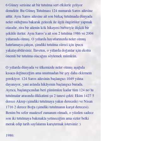
6 Güney serisine ait bir tutulma sert etkilerle geliyor 
demektir. Bu Güneş Tutulması 124 numaralı Saros ailesine 
aittir. Aynı Saros ailesine ait son birkaç tutulmada dünyada 
neler olduğuna bakarak gelecek ile ilgili öngörüler yapmak 
olasıdır, zira bir ailenin kök hikayesi birbiriyle ilişkili bir 
şekilde ilerler. Aynı Saros’a ait son 2 tutulma 1986 ve 2004 
yıllarında olmuş. O yıllarda hayatlarınızda neler olmuş 
hatırlamaya çalışın, şimdiki tutulma süreci için ipucu 
yakalayabilirsiniz. İlaveten, o yıllarda doğanlar için ekstra 
önemli bir tutulma olacağını söylemek mümkün. 
O yıllarda dünyada ve ülkemizde neler olmuş aşağıda 
kısaca değineceğim ama unutmadan bir şey daha eklemem 
gerekiyor. 124 Saros ailesinin başlangıcı 1049 yılına 
dayanıyor, yani aslında hikâyenin başlangıcı burada. 
Ayrıca, başlangıcından beri günümüze kadar tüm 124 no’lu 
tutulmalar arasında dikkatimi şu 2 tanesi çekti: Ekim 1427 5 
derece Akrep (şimdiki tutulmaya yakın derecede) ve Nisan 
1716 2 derece Boğa (şimdiki tutulmanın karşıt derecesi). 
Benim bu sefer maalesef zamanım olmadı, o yüzden sadece 
son iki tutulmaya bakmakla yetineceğim ama sizler belki 
merak edip tarih sayfalarını karıştırmak istersiniz :) 
1986: