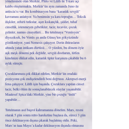
yönetiminde olan Merkür, Plüto ve Lilith ile T-kare açı 
kalıbı oluşturmakta. Merkür’ün aynı zamanda Juno ile 
antiscia’sı var. Bu kombinasyon bana “karanlık sevgili” 
kavramını anlatıyor. Ya benimsin ya kara toprağın… Toksik 
ilişkiler, zehirli tutkular, aşırı kıskançlık, şiddet, tuhaf 
cinsellik, istenmeyen gebelikler, taciz, tecavüz, çocuk 
gelinler, namus cinayetleri… Bu tutulmaya “Venüsyen” 
diyeceksek, bu Venüs şu anda Güneş’ten gökyüzünde 
gözükmüyor, yani Nemesis çalışıyor. Derin ihtirasların 
altında yatan intikam dürtüsü… O yüzden, bu dönem öyle 
aşk meşk dönemi pek değildir, sevgili dostlarım, lütfen 
kendinize dikkat edin, karanlık tipler karşınıza çıkabilir bu 6 
aylık süreçte. 
Çocuklarımıza çok dikkat edelim, Merkür’ün oradaki 
pozisyonu çok endişelendirdi beni doğrusu. Akrepsel enerji 
fena çalışıyor, Lilith işin başında. Çocuklara yapılan cinsel 
taciz, belki ölüm ile sonuçlanabilecek olaylar yaşanabilir. 
Maalesef Spica’daki Merkür, yine bir çocuğu “ünlü” 
yapabilir…
Tutulmanın asıl başrol kahramanına dönelim. Mars, resmi 
olarak 5 gün sonra retro hareketine başlasa da, süreci 3 gün 
önce deklinasyon dışına çıkarak başlatmış oldu. Peki, 
Mars’ın taaa Mayıs’a kadar deklinasyon dışında olmasına 