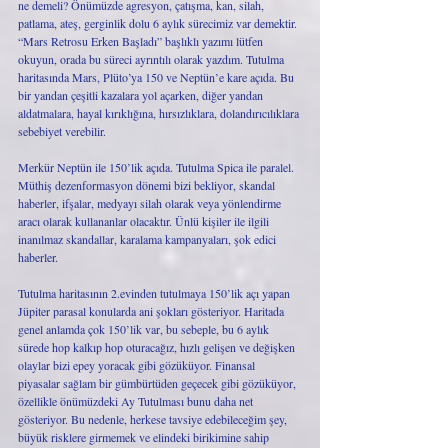
ne demeli? Önümüzde agresyon, çatışma, kan, silah, 
patlama, ateş, gerginlik dolu 6 aylık sürecimiz var demektir. 
“Mars Retrosu Erken Başladı” başlıklı yazımı lütfen 
okuyun, orada bu süreci ayrıntılı olarak yazdım. Tutulma 
haritasında Mars, Plüto’ya 150 ve Neptün’e kare açıda. Bu 
bir yandan çeşitli kazalara yol açarken, diğer yandan 
aldatmalara, hayal kırıklığına, hırsızlıklara, dolandırıcılıklara 
sebebiyet verebilir. 
Merkür Neptün ile 150’lik açıda. Tutulma Spica ile paralel. 
Müthiş dezenformasyon dönemi bizi bekliyor, skandal 
haberler, ifşalar, medyayı silah olarak veya yönlendirme 
aracı olarak kullananlar olacaktır. Ünlü kişiler ile ilgili 
inanılmaz skandallar, karalama kampanyaları, şok edici 
haberler. 
Tutulma haritasının 2.evinden tutulmaya 150’lik açı yapan 
Jüpiter parasal konularda ani şokları gösteriyor. Haritada 
genel anlamda çok 150’lik var, bu sebeple, bu 6 aylık 
sürede hop kalkıp hop oturacağız, hızlı gelişen ve değişken 
olaylar bizi epey yoracak gibi gözüküyor. Finansal 
piyasalar sağlam bir gümbürtüden geçecek gibi gözüküyor, 
özellikle önümüzdeki Ay Tutulması bunu daha net 
gösteriyor. Bu nedenle, herkese tavsiye edebileceğim şey, 
büyük risklere girmemek ve elindeki birikimine sahip 