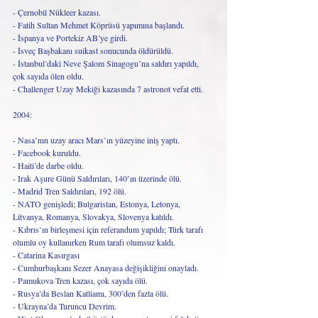
- Çernobil Nükleer kazası.
- Fatih Sultan Mehmet Köprüsü yapımına başlandı.
- İspanya ve Portekiz AB’ye girdi.
- İsveç Başbakanı suikast sonucunda öldürüldü.
- İstanbul’daki Neve Şalom Sinagogu’na saldırı yapıldı, 
çok sayıda ölen oldu. 
- Challenger Uzay Mekiği kazasında 7 astronot vefat etti.
2004:
- Nasa’nın uzay aracı Mars’ın yüzeyine iniş yaptı. 
- Facebook kuruldu.
- Haiti’de darbe oldu.
- Irak Aşure Günü Saldırıları, 140’ın üzerinde ölü.
- Madrid Tren Saldırıları, 192 ölü.
- NATO genişledi; Bulgaristan, Estonya, Letonya, 
Litvanya, Romanya, Slovakya, Slovenya katıldı.
- Kıbrıs’ın birleşmesi için referandum yapıldı; Türk tarafı 
olumlu oy kullanırken Rum tarafı olumsuz kaldı. 
- Catarina Kasırgası
- Cumhurbaşkanı Sezer Anayasa değişikliğini onayladı.  
- Pamukova Tren kazası, çok sayıda ölü.
- Rusya’da Beslan Katliamı, 300’den fazla ölü.
- Ukrayna’da Turuncu Devrim.