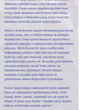
etkilenerek spekülatif kazanç, riskli yatırımlar yapmak 
isteyebiliriz. Finans uzmanı olmadığım için lütfen bunu 
tavsiye olarak algılamayın ama bu durum bana oldukça 
riskli görünüyor. Gündemimiz yavaş yavaş Corona’dan 
uluslararası ekonomik çöküşüne doğru değişiyor.
Dünya’yı kasıp kavuran salgının tohumlarının geçen Kasım 
ayındaki yeniay, retro ve Merkür tutulması ile ekildiğini 
düşünüyorum. Dolaysıyla bu dolunayda salgının Dünya 
çapında pik yapacağını ve azalma trendine gireceğini tahmin 
ediyorum. Tabi ki bu uzun bir süreç ve tedbiri elden 
bırakmamamız gerekiyor. Zaten daha önce de yazmıştım, 
hiçbir şey eskisi gibi olmayacak, yeni düzene uyum 
sağlamaktan başka çaremiz yok. Bu açıdan güzel haberlerin 
geleceğini umuyorum. Ancak Venüs retrosu, Ay 
düğümlerinin burç değiştirmesi, Haziran-Temmuz 
tutulmaları ve peşinden gelen Mars retrosu ile 
gündemimizin oldukça değişeceğini söyleyebilirim. 
Esasen Akrep dolunayı mükemmel bir detoks zamanıdır. 
Hazır yaz yaklaşmışken faydalanmalıyız derim :) Kilo 
vermek, detoks yapmak, yenilenmek için çok uygun bir 
dönem. O zaman şöyle diyelim: “Yazlıklar çıksın, kışlıklar 
kalksın, evlerde bahar temizliği yapılsın!”