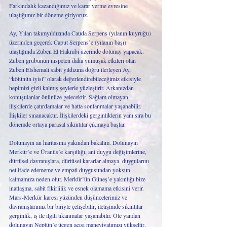
Farkındalık kazandığımız ve karar verme evresine 
ulaştığımız bir döneme giriyoruz. 
Ay, Yılan takımyıldızında Cauda Serpens (yılanın kuyruğu) 
üzerinden geçerek Caput Serpens’e (yılanın başı) 
ulaştığında Zuben El Hakrabi üzerinde dolunay yapacak. 
Zuben grubunun nispeten daha yumuşak etkileri olan 
Zuben Elshemali sabit yıldızına doğru ilerleyen Ay, 
“kötünün iyisi” olarak değerlendirebileceğimiz etkisiyle 
hepimizi gizli kalmış şeylerle yüzleştirir. Arkanızdan 
konuşulanlar önünüze gelecektir. Sağlam olmayan 
ilişkilerde çatırdamalar ve hatta sonlanmalar yaşanabilir. 
İlişkiler sınanacaktır. İlişkilerdeki gerginliklerin yanı sıra bu 
dönemde ortaya parasal sıkıntılar çıkmaya başlar. 
Dolunayın an haritasına yakından bakalım. Dolunayın 
Merkür’e ve Üranüs’e karşıtlığı, ani duygu değişimlerine, 
dürtüsel davranışlara, dürtüsel kararlar almaya, duygularını 
net ifade edememe ve empati duygusundan yoksun 
kalmamıza neden olur. Merkür’ün Güneş’e yakınlığı bize 
inatlaşma, sabit fikirlilik ve esnek olamama etkisini verir. 
Mars-Merkür karesi yüzünden düşüncelerimiz ve 
davranışlarımız bir biriyle çelişebilir, iletişimde sıkıntılar 
gerginlik, iş ile ilgili tıkanmalar yaşanabilir. Öte yandan 
dolunayın Neptün’e üçgen açısı maneviyatımızı yükseltir, 