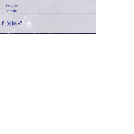
Sevgiyle,
Astralina
Son Yazılar
Hepsini Gör