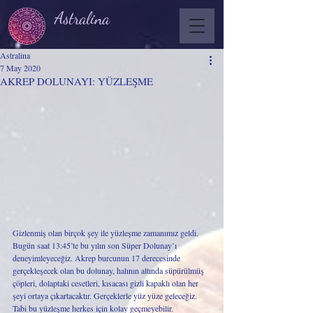
Astralina
Astralina
7 May 2020
AKREP DOLUNAYI: YÜZLEŞME
Gizlenmiş olan birçok şey ile yüzleşme zamanımız geldi. 
Bugün saat 13:45’te bu yılın son Süper Dolunay’ı 
deneyimleyeceğiz. Akrep burcunun 17 derecesinde 
gerçekleşecek olan bu dolunay, halının altında süpürülmüş 
çöpleri, dolaptaki cesetleri, kısacası gizli kapaklı olan her 
şeyi ortaya çıkartacaktır. Gerçeklerle yüz yüze geleceğiz. 
Tabi bu yüzleşme herkes için kolay geçmeyebilir. 