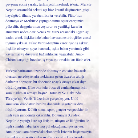
gevşeme etkisi yaratır, teslimiyeti hissetmek isteriz. Merkür-
Neptün arasındaki sekstil açı bize kreatif düşünceler, güçlü 
hayalgücü, ilham, yaratıcı fikirler verebilir. Plüto’nun 
dolunaya ve Merkür’e yaptığı olumlu açılar enerjimizi 
yükseltir, duygularımızı coşturur ve yenilikçi kararlar 
almamıza neden olur. Venüs ve Mars arasındaki üçgen açı 
kadın-erkek ilişkilerinde bahar havasını estirir, çiftler cinsel 
uyumu yakalar. Fakat Venüs-Neptün karesi yanlış aşklar, 
ilişkide olmayan şeye inanmak, aşkta balon yaratmak gibi 
kavramlar ve duygusal bağımlılıkları yaşatabilir. Juno-
Chiron karşıtlığı bozulan iş veya aşk ortaklıkları ifade eder. 
Türkiye haritasının üzerinde dolunayın etkisine bakacak 
olursak, neredeyse sıfır noktasına gelen ticaretin aldığı 
darbenin sonuçları bu dönemde apaçık ortaya çıkar diye 
düşünüyorum. Ülke otoriteleri ticareti canlandırmak için 
somut adımlar atmaya başlar. Dolunay 5-11 aksında 
Türkiye’nin Venüs’ü üzerinde gerçekleşiyor. Ünlü 
simaların skandalları bizi bu dönemde şaşırtabilir diye 
düşünüyorum. Kültür-sanat, spor, gençler ve çocuklar ile 
ilgili yeni gündemler çıkacaktır. Dolunayın 3.evdeki 
Neptün’e yaptığı kare açı iletişim, ulaşım ve ilköğretim ile 
ilgili sıkıntılı haberlerle meşgul olacağımızı gösteriyor. 
Bunun yanı sıra dünyadaki ekonomik krizinin başlamasıyla 
bir yukarı bir aşağı zıplayan döviz ve altın fiyatlarından 