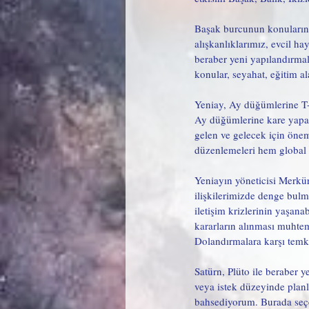
Başak burcunun konularını ş
alışkanlıklarımız, evcil ha
beraber yeni yapılandırmala
konular, seyahat, eğitim a
Yeniay, Ay düğümlerine T-ka
Ay düğümlerine kare yapan 
gelen ve gelecek için önem 
düzenlemeleri hem global 
Yeniayın yöneticisi Merkür
ilişkilerimizde denge bulm
iletişim krizlerinin yaşana
kararların alınması muhtem
Dolandırmalara karşı temki
Satürn, Plüto ile beraber y
veya istek düzeyinde planl
bahsediyorum. Burada seçec