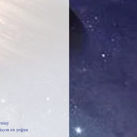
eniay 
iayın en yoğun 