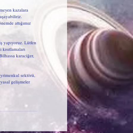
nmeyen kazalara 
şayabiliriz. 
dönemde attığımız 
ş yapıyoruz. Lütfen 
 kısıtlamaları 
Bilhassa karaciğer, 
gayrimenkul sektörü, 
 yasal gelişmeler 