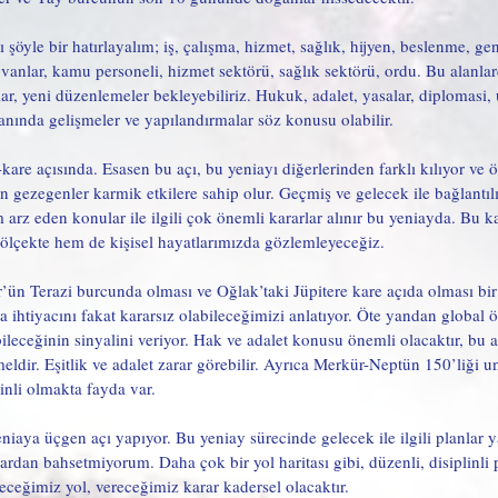
öyle bir hatırlayalım; iş, çalışma, hizmet, sağlık, hijyen, beslenme, gene
yvanlar, kamu personeli, hizmet sektörü, sağlık sektörü, ordu. Bu alanlar
r, yeni düzenlemeler bekleyebiliriz. Hukuk, adalet, yasalar, diplomasi, u
lanında gelişmeler ve yapılandırmalar söz konusu olabilir. 
re açısında. Esasen bu açı, bu yeniayı diğerlerinden farklı kılıyor ve ön
gezegenler karmik etkilere sahip olur. Geçmiş ve gelecek ile bağlantılı
arz eden konular ile ilgili çok önemli kararlar alınır bu yeniayda. Bu ka
ölçekte hem de kişisel hayatlarımızda gözlemleyeceğiz. 
’ün Terazi burcunda olması ve Oğlak’taki Jüpitere kare açıda olması bir
a ihtiyacını fakat kararsız olabileceğimizi anlatıyor. Öte yandan global 
bileceğinin sinyalini veriyor. Hak ve adalet konusu önemli olacaktır, bu 
eldir. Eşitlik ve adalet zarar görebilir. Ayrıca Merkür-Neptün 150’liği u
nli olmakta fayda var.
eniaya üçgen açı yapıyor. Bu yeniay sürecinde gelecek ile ilgili planlar 
ardan bahsetmiyorum. Daha çok bir yol haritası gibi, düzenli, disiplinli
eğimiz yol, vereceğimiz karar kadersel olacaktır. 