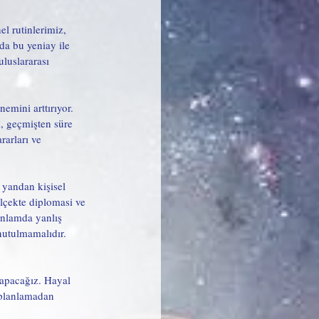
l rutinlerimiz, 
da bu yeniay ile 
luslararası 
emini arttırıyor. 
, geçmişten süre 
rarları ve 
 yandan kişisel 
ölçekte diplomasi ve 
anlamda yanlış 
nutulmamalıdır. 
yapacağız. Hayal 
 planlamadan 