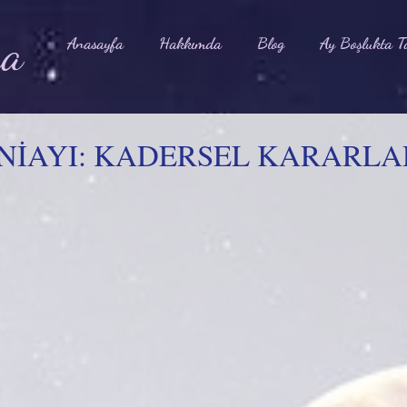
na
Anasayfa
Hakkımda
Blog
Ay Boşlukta T
NİAYI: KADERSEL KARARLA