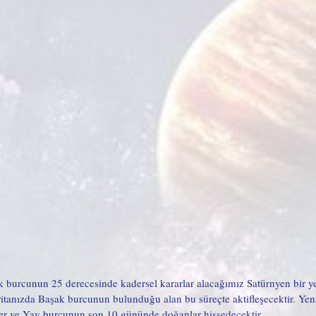
 burcunun 25 derecesinde kadersel kararlar alacağımız Satürnyen bir y
tanızda Başak burcunun bulunduğu alan bu süreçte aktifleşecektir. Yen
zler ve Yay burcunun son 10 gününde doğanlar hissedecektir. 