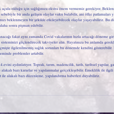
k açıda olduğu için sağlığınıza ekstra önem vermemiz gerekiyor. Bekle
 sebebiyle bir anda gelişen olaylar vuku bulabilir, ani öfke patlamaları ya
mızı beklenmeyen bir şekilde etkileyebilecek olaylar yaşayabiliriz. Bu 
 daha sonra pişman edebilir. 
anacağı fakat aynı zamanda Covid vakalarının hızla artacağı döneme giri
 sisteminizi güçlendirecek takviyeler alın. Hayatınıza bu anlamda gerekli
eçmişte ilgilenilmemiş sağlık sorunları bu dönemde kendini gösterebilir. 
teminde problemler artabilir.
4.evini aydınlatıyor. Toprak, tarım, madencilik, tarih, tarihsel yapılar, 
 alakalı bazı kararlar ve yapılanmalar gerçekleşebilir. Emeklilik ile ilgili
t ile alakalı bazı düzenleme, yapılandırma haberleri duyabiliriz.