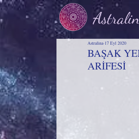
Astrali
Astralina
17 Eyl 2020
BAŞAK YE
ARİFESİ