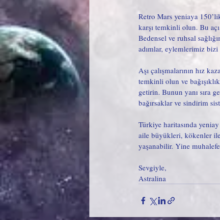
Retro Mars yeniaya 150’li
karşı temkinli olun. Bu açı
Bedensel ve ruhsal sağlığı
adımlar, eylemlerimiz bizi
Aşı çalışmalarının hız kaz
temkinli olun ve bağışıklık
getirin. Bunun yanı sıra g
bağırsaklar ve sindirim sis
Türkiye haritasında yeniay 
aile büyükleri, kökenler ile
yaşanabilir. Yine muhalefe
Sevgiyle,
Astralina