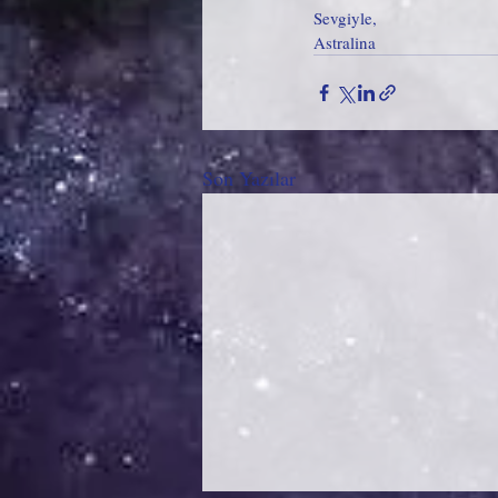
Sevgiyle,
Astralina
Son Yazılar