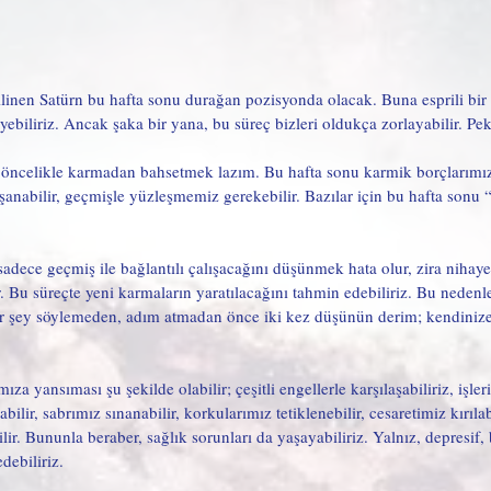
inen Satürn bu hafta sonu durağan pozisyonda olacak. Buna esprili bir 
iliriz. Ancak şaka bir yana, bu süreç bizleri oldukça zorlayabilir. Pek
 öncelikle karmadan bahsetmek lazım. Bu hafta sonu karmik borçlarım
şanabilir, geçmişle yüzleşmemiz gerekebilir. Bazılar için bu hafta sonu “
dece geçmiş ile bağlantılı çalışacağını düşünmek hata olur, zira nihaye
 Bu süreçte yeni karmaların yaratılacağını tahmin edebiliriz. Bu nedenle
r şey söylemeden, adım atmadan önce iki kez düşünün derim; kendinize
a yansıması şu şekilde olabilir; çeşitli engellerle karşılaşabiliriz, işleri
lir, sabrımız sınanabilir, korkularımız tetiklenebilir, cesaretimiz kırılab
ilir. Bununla beraber, sağlık sorunları da yaşayabiliriz. Yalnız, depresif, 
debiliriz. 