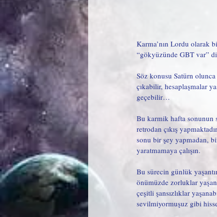
Karma’nın Lordu olarak bil
“gökyüzünde GBT var” diyeb
Söz konusu Satürn olunca
çıkabilir, hesaplaşmalar ya
geçebilir…
Bu karmik hafta sonunun sa
retrodan çıkış yapmaktadır.
sonu bir şey yapmadan, bi
yaratmamaya çalışın. 
Bu sürecin günlük yaşantımız
önümüzde zorluklar yaşanabi
çeşitli şansızlıklar yaşanab
sevilmiyormuşuz gibi hisse