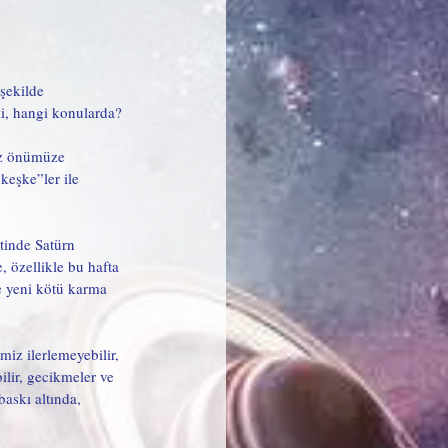
şekilde 
i, hangi konularda? 
ız önümüze 
keşke”ler ile 
tinde Satürn 
, özellikle bu hafta 
 yeni kötü karma 
miz ilerlemeyebilir, 
ilir, gecikmeler ve 
baskı altında, 