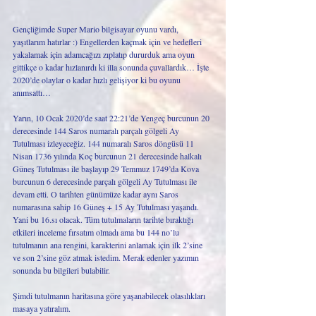
Gençliğimde Super Mario bilgisayar oyunu vardı, 
yaşıtlarım hatırlar :) Engellerden kaçmak için ve hedefleri 
yakalamak için adamcağızı zıplatıp dururduk ama oyun 
gittikçe o kadar hızlanırdı ki illa sonunda çuvallardık… İşte 
2020’de olaylar o kadar hızlı gelişiyor ki bu oyunu 
anımsattı…
Yarın, 10 Ocak 2020’de saat 22:21’de Yengeç burcunun 20 
derecesinde 144 Saros numaralı parçalı gölgeli Ay 
Tutulması izleyeceğiz. 144 numaralı Saros döngüsü 11 
Nisan 1736 yılında Koç burcunun 21 derecesinde halkalı 
Güneş Tutulması ile başlayıp 29 Temmuz 1749’da Kova 
burcunun 6 derecesinde parçalı gölgeli Ay Tutulması ile 
devam etti. O tarihten günümüze kadar aynı Saros 
numarasına sahip 16 Güneş + 15 Ay Tutulması yaşandı. 
Yani bu 16.sı olacak. Tüm tutulmaların tarihte bıraktığı 
etkileri inceleme fırsatım olmadı ama bu 144 no’lu 
tutulmanın ana rengini, karakterini anlamak için ilk 2’sine 
ve son 2’sine göz atmak istedim. Merak edenler yazımın 
sonunda bu bilgileri bulabilir.
Şimdi tutulmanın haritasına göre yaşanabilecek olasılıkları 
masaya yatıralım. 