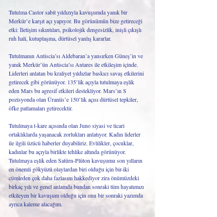
Tutulma Castor sabit yıldızıyla kavuşumda yanık bir 
Merkür’e karşıt açı yapıyor. Bu görünümün bize getireceği 
etki: İletişim sıkıntıları, psikolojik dengesizlik, inişli çıkışlı 
ruh hali, kutuplaşma, dürtüsel yanlış kararlar.
Tutulmanın Antiscia’sı Aldebaran’a yansırken Güneş’in ve 
yanık Merkür’ün Antiscia’sı Antares ile etkileşim içinde. 
Liderleri anlatan bu kraliyet yıldızlar baskıcı savaş etkilerini 
getirecek gibi görünüyor. 135’lik açıyla tutulmaya eşlik 
eden Mars bu agresif etkileri destekliyor. Mars’ın S 
pozisyonda olan Üranüs’e 150’lik açısı dürtüsel tepkiler, 
öfke patlamaları getirecektir. 
Tutulmaya t-kare açısında olan Juno siyasi ve ticari 
ortaklıklarda yaşanacak zorlukları anlatıyor. Kadın liderler 
ile ilgili üzücü haberler duyabiliriz. Evlilikler, çocuklar, 
kadınlar bu açıyla birlikte tehlike altında görünüyor. 
Tutulmaya eşlik eden Satürn-Plüton kavuşumu son yılların 
en önemli gökyüzü olaylardan biri olduğu için bir-iki 
cümleden çok daha fazlasını hakkediyor zira önümüzdeki 
birkaç yılı ve genel anlamda bundan sonraki tüm hayatımızı 
etkileyen bir kavuşum olduğu için onu bir sonraki yazımda 
ayrıca kaleme alacağım.