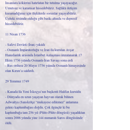
İnsanlara köklerini hatırlatan bir tutulma yaşayacağız. 
Umutsuz ve karamsar hissedebiliriz. Sağlıklı iletişim 
kuramadığımız için ilişkilerde sorunlar yaşayabiliriz. 
Üstteki resimde olduğu gibi baskı altında ve depresif 
hissedebiliriz.
11 Nisan 1736
- Safevi Devleti (İran) yıkıldı
- Osmanlı İmparatorluğu ve İran’da kurulan Avşar 
Hanedanlık arasında İstanbul Anlaşması imzalanarak 17 
Ekim 1736 yılında Osmanlı-İran Savaşı sona erdi
- Rus ordusu 20 Mayıs 1736 yılında Osmanlı himayesinde 
olan Kırım’a saldırdı.
29 Temmuz 1749
- Kanada’da Yeni İskoçya’nın başkenti Halifax kuruldu
- Dünyada en uzun yaşayan hayvan olarak bilinen 
Adwaitya (Sanskritçe “mukayese edilemez” anlamına 
gelen) kaplumbağası doğdu. Çok ilginçtir ki bu 
kaplumbağa tam 256 yıl (Plüto-Plüto döngüsü) yaşadıktan 
sonra 2006 yılında yine 144 numaralı Saros döngüsünde 
öldü.