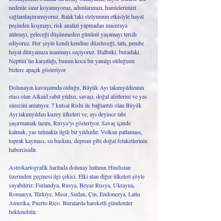
nedenle sınır koyamıyoruz, adımlarımızı, hamlelerimizi 
sağlamlaştıramıyoruz. Balık’taki stelyumun etkisiyle hayal 
peşinden koşmayı, risk analizi yapmadan maceraya 
atılmayı, geleceği düşünmeden gününü yaşamayı tercih 
ediyoruz. Her şeyin kendi kendine düzeleceği, tatlı, pembe 
hayal dünyamıza inanmayı seçiyoruz. Halbuki, buradaki 
Neptün’ün karşıtlığı, bunun koca bir yanılgı olduğunu 
bizlere apaçık gösteriyor.
Dolunayın kavuşumda olduğu, Büyük Ayı takımyıldızının 
etası olan Alkaid sabit yıldızı, savaşı, doğal afetlerini ve yas 
sürecini anlatıyor. 7 kutsal Rishi ile bağlantılı olan Büyük 
Ayı takımyıldızı kuzey ülkeleri ve, ayı deyince tabi 
şaşırmamak lazım, Rusya’yı gösteriyor. Savaş içinde 
kalmak, yas tutmakla ilgili bir yıldızdır. Volkan patlaması, 
toprak kayması, su baskını, deprem gibi doğal felaketlerinin 
habercisidir. 
Astrokartografik haritada dolunay hattının Hindistan 
üzerinden geçmesi ilgi çekici. Etki alan diğer ülkeleri şöyle 
sayabiliriz: Finlandya, Rusya, Beyaz Rusya, Ukrayna, 
Romanya, Türkiye, Mısır, Sudan, Çin, Endonezya, Latin 
Amerika, Puerto Rico. Buralarda hareketli gündemler 
beklenebilir.