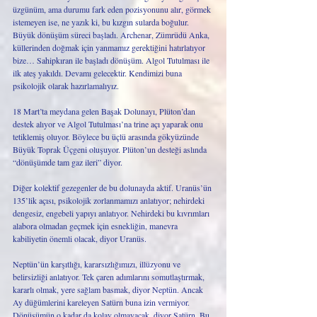
üzgünüm, ama durumu fark eden pozisyonunu alır, görmek 
istemeyen ise, ne yazık ki, bu kızgın sularda boğulur. 
Büyük dönüşüm süreci başladı. Archenar, Zümrüdü Anka, 
küllerinden doğmak için yanmamız gerektiğini hatırlatıyor 
bize… Sahipkıran ile başladı dönüşüm. Algol Tutulması ile 
ilk ateş yakıldı. Devamı gelecektir. Kendimizi buna 
psikolojik olarak hazırlamalıyız. 
18 Mart’ta meydana gelen Başak Dolunayı, Plüton’dan 
destek alıyor ve Algol Tutulması’na trine açı yaparak onu 
tetiklemiş oluyor. Böylece bu üçlü arasında gökyüzünde 
Büyük Toprak Üçgeni oluşuyor. Plüton’un desteği aslında 
“dönüşümde tam gaz ileri” diyor. 
Diğer kolektif gezegenler de bu dolunayda aktif. Uranüs’ün 
135’lik açısı, psikolojik zorlanmamızı anlatıyor; nehirdeki 
dengesiz, engebeli yapıyı anlatıyor. Nehirdeki bu kıvrımları 
alabora olmadan geçmek için esnekliğin, manevra 
kabiliyetin önemli olacak, diyor Uranüs. 
Neptün’ün karşıtlığı, kararsızlığımızı, illüzyonu ve 
belirsizliği anlatıyor. Tek çaren adımlarını somutlaştırmak, 
kararlı olmak, yere sağlam basmak, diyor Neptün. Ancak 
Ay düğümlerini kareleyen Satürn buna izin vermiyor. 
Dönüşümün o kadar da kolay olmayacak, diyor Satürn. Bu 