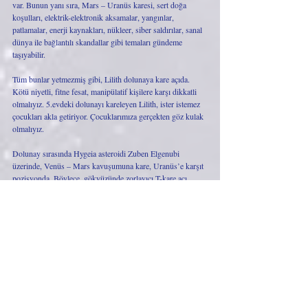
var. Bunun yanı sıra, Mars – Uranüs karesi, sert doğa 
koşulları, elektrik-elektronik aksamalar, yangınlar, 
patlamalar, enerji kaynakları, nükleer, siber saldırılar, sanal 
dünya ile bağlantılı skandallar gibi temaları gündeme 
taşıyabilir. 
Tüm bunlar yetmezmiş gibi, Lilith dolunaya kare açıda. 
Kötü niyetli, fitne fesat, manipülatif kişilere karşı dikkatli 
olmalıyız. 5.evdeki dolunayı kareleyen Lilith, ister istemez 
çocukları akla getiriyor. Çocuklarımıza gerçekten göz kulak 
olmalıyız. 
Dolunay sırasında Hygeia asteroidi Zuben Elgenubi 
üzerinde, Venüs – Mars kavuşumuna kare, Uranüs’e karşıt 
pozisyonda. Böylece, gökyüzünde zorlayıcı T-kare açı 
kalıbı mevcut. Cinsel yolla bulaşabilecek hastalıklara karşı 
dikkatli olmamız gereken zamandayız. Sindirim ve boşaltım 
sistemi hassas olabilir. Sivilceler, iltihaplanmalar görülebilir. 
Uyuz gibi hastalıklar görülebilir. Zehirlenmeler yaşanabilir. 
Neptün’ün pozisyonunu göz önünde bulundurursak, alkol, 
uyuşturucu, ilaçlar, narkoz gibi maddelerden zarar 
görülebilir. İlaveten, alerjik reaksiyonlar baş gösterebilir. 
Pek iyi bir şey yazmadım bugün, biliyorum… Üzgünüm… 
Mevcut şartlarda dolunayı nasıl daha verimli kullanabiliriz, 