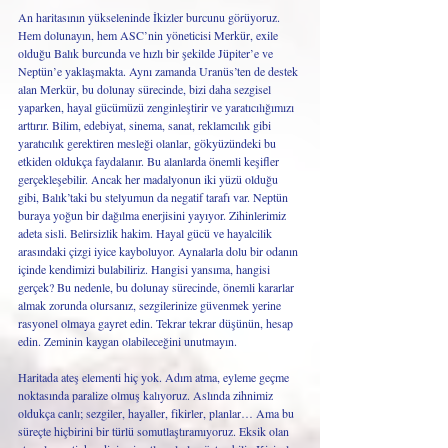
An haritasının yükseleninde İkizler burcunu görüyoruz. 
Hem dolunayın, hem ASC’nin yöneticisi Merkür, exile 
olduğu Balık burcunda ve hızlı bir şekilde Jüpiter’e ve 
Neptün’e yaklaşmakta. Aynı zamanda Uranüs’ten de destek 
alan Merkür, bu dolunay sürecinde, bizi daha sezgisel 
yaparken, hayal gücümüzü zenginleştirir ve yaratıcılığımızı 
arttırır. Bilim, edebiyat, sinema, sanat, reklamcılık gibi 
yaratıcılık gerektiren mesleği olanlar, gökyüzündeki bu 
etkiden oldukça faydalanır. Bu alanlarda önemli keşifler 
gerçekleşebilir. Ancak her madalyonun iki yüzü olduğu 
gibi, Balık’taki bu stelyumun da negatif tarafı var. Neptün 
buraya yoğun bir dağılma enerjisini yayıyor. Zihinlerimiz 
adeta sisli. Belirsizlik hakim. Hayal gücü ve hayalcilik 
arasındaki çizgi iyice kayboluyor. Aynalarla dolu bir odanın 
içinde kendimizi bulabiliriz. Hangisi yansıma, hangisi 
gerçek? Bu nedenle, bu dolunay sürecinde, önemli kararlar 
almak zorunda olursanız, sezgilerinize güvenmek yerine 
rasyonel olmaya gayret edin. Tekrar tekrar düşünün, hesap 
edin. Zeminin kaygan olabileceğini unutmayın. 
Haritada ateş elementi hiç yok. Adım atma, eyleme geçme 
noktasında paralize olmuş kalıyoruz. Aslında zihnimiz 
oldukça canlı; sezgiler, hayaller, fikirler, planlar… Ama bu 
süreçte hiçbirini bir türlü somutlaştıramıyoruz. Eksik olan 