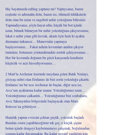
Hiç hayatınızda rafting yaptınız mı? Yaptıysanız, bazen 
coşkulu ve adrenalin dolu, bazen ise, ölümcül tehlikelerle 
dolu olan bu uzun ve engebeli nehir yolcuğunu bilirsiniz. 
Yapmadıysanız, şöyle hayal edin; küçük bir bot içinde 
uzun, bitmek bilmeyen bir nehir yolculuğuna çıkıyorsunuz, 
fakat o nehir yılan gibi kıvrak, akıntı öyle hızlı ki ayakta 
durmanız imkansız… Manevralar yapmaya 
başlıyorsunuz… Fakat nehrin kıvrımları aniden çıkıyor 
önünüze, botunuzu yönlendirmekte zorluk çekiyorsunuz… 
Her bir kıvrımda doğanın bu gücü karşısında kendinizi 
küçücük ve aciz hissediyorsunuz… 
2 Mart’ta Archenar üzerinde meydana gelen Balık Yeniayı, 
gözyaşı nehri olan Eridanus ile bizi zorlu yolculuğa çıkarttı. 
Eridanus’un bir ucu Archenar ile başlar, diğer ucu ise, 
Avcı’nın ayaklarına kadar uzanır. Yolculuğumuz uzun… 
Yolculuğumuz çalkantılı… Yolculuğumuz bizi sonbahara, 
Avcı Takımyıldızı bölgesinde başlayacak olan Mars 
Retrosu’na götürüyor… 
Hazırlık yapma evresini çoktan geçtik, yolculuk başladı. 
Bundan sonra yapabileceğimiz tek şey, o küçük şişme 
botun içinde dengeyi kaybetmemeye çalışmak, boğulmadan 
sonuna kadar dayanmaktır. Bu kadar negatif yazdığım için 