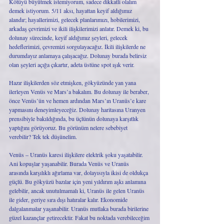
Kötüyü büyütmek istemiyorum, sadece dikkatli olalım 
demek istiyorum. 5/11 aksı, hayattan keyif aldığımız 
alandır; hayallerimizi, gelecek planlarımızı, hobilerimizi, 
arkadaş çevrimizi ve ikili ilişkilerimizi anlatır. Demek ki, bu 
dolunay sürecinde, keyif aldığımız şeyleri, gelecek 
hedeflerimizi, çevremizi sorgulayacağız. İkili ilişkilerde ne 
durumdayız anlamaya çalışacağız. Dolunay burada belirsiz 
olan şeyleri açığa çıkartır, adeta üstüne spot ışık verir. 
Hazır ilişkilerden söz etmişken, gökyüzünde yan yana 
ilerleyen Venüs ve Mars’a bakalım. Bu dolunay ile beraber, 
önce Venüs’ün ve hemen ardından Mars’ın Uranüs’e kare 
yapmasını deneyimleyeceğiz. Dolunay haritasına Uranyen 
prensibiyle bakıldığında, bu üçlünün dolunaya karşıtlık 
yaptığını görüyoruz. Bu görünüm nelere sebebiyet 
verebilir? Tek tek düşünelim. 
Venüs – Uranüs karesi ilişkilere elektrik şoku yaşatabilir. 
Ani kopuşlar yaşanabilir. Burada Venüs ve Uranüs 
arasında karşılıklı ağırlama var, dolayısıyla ikisi de oldukça 
güçlü. Bu gökyüzü bazılar için yeni yıldırım aşkı anlamına 
gelebilir, ancak unutulmamalı ki, Uranüs ile gelen Uranüs 
ile gider, geriye sıra dışı hatıralar kalır. Ekonomide 
dalgalanmalar yaşanabilir. Uranüs mutlaka burada birilerine 
güzel kazançlar getirecektir. Fakat bu noktada verebileceğim 