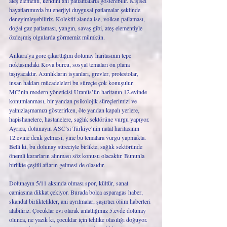
ateş elementi, kendini ani patlamalarla gösterebilir. Kişisel 
hayatlarımızda bu enerjiyi duygusal patlamalar şeklinde 
deneyimleyebiliriz. Kolektif alanda ise, volkan patlaması, 
doğal gaz patlaması, yangın, savaş gibi, ateş elementiyle 
özdeşmiş olgularda görmemiz mümkün. 
Ankara’ya göre çıkarttığım dolunay haritasının tepe 
noktasındaki Kova burcu, sosyal temaları ön plana 
taşıyacaktır. Azınlıkların isyanları, grevler, protestolar, 
insan hakları mücadeleleri bu süreçte çok konuşulur. 
MC’nin modern yöneticisi Uranüs’ün haritanın 12.evinde 
konumlanması, bir yandan psikolojik süreçlerimizi ve 
yalnızlaşmamızı gösterirken, öte yandan kapalı yerlere, 
hapishanelere, hastanelere, sağlık sektörüne vurgu yapıyor. 
Ayrıca, dolunayın ASC’si Türkiye’nin natal haritasının 
12.evine denk gelmesi, yine bu temalara vurgu yapmakta. 
Belli ki, bu dolunay süreciyle birlikte, sağlık sektöründe 
önemli kararların alınması söz konusu olacaktır. Bununla 
birlikte çeşitli afların gelmesi de olasıdır. 
Dolunayın 5/11 aksında olması spor, kültür, sanat 
camiasına dikkat çekiyor. Burada bolca asparagas haber, 
skandal birliktelikler, ani ayrılmalar, şaşırtıcı ölüm haberleri 
alabiliriz. Çocuklar evi olarak anlattığımız 5.evde dolunay 
olunca, ne yazık ki, çocuklar için tehlike olasılığı doğuyor. 