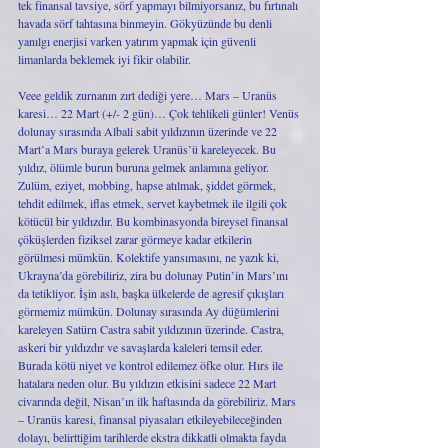
tek finansal tavsiye, sörf yapmayı bilmiyorsanız, bu fırtınalı 
havada sörf tahtasına binmeyin. Gökyüzünde bu denli 
yanılgı enerjisi varken yatırım yapmak için güvenli 
limanlarda beklemek iyi fikir olabilir. 
Veee geldik zurnanın zırt dediği yere… Mars – Uranüs 
karesi… 22 Mart (+/- 2 gün)… Çok tehlikeli günler! Venüs 
dolunay sırasında Albali sabit yıldızının üzerinde ve 22 
Mart’a Mars buraya gelerek Uranüs’ü kareleyecek. Bu 
yıldız, ölümle burun buruna gelmek anlamına geliyor. 
Zulüm, eziyet, mobbing, hapse atılmak, şiddet görmek, 
tehdit edilmek, iflas etmek, servet kaybetmek ile ilgili çok 
kötücül bir yıldızdır. Bu kombinasyonda bireysel finansal 
çöküşlerden fiziksel zarar görmeye kadar etkilerin 
görülmesi mümkün. Kolektife yansımasını, ne yazık ki, 
Ukrayna’da görebiliriz, zira bu dolunay Putin’in Mars’ını 
da tetikliyor. İşin aslı, başka ülkelerde de agresif çıkışları 
görmemiz mümkün. Dolunay sırasında Ay düğümlerini 
kareleyen Satürn Castra sabit yıldızının üzerinde. Castra, 
askeri bir yıldızdır ve savaşlarda kaleleri temsil eder. 
Burada kötü niyet ve kontrol edilemez öfke olur. Hırs ile 
hatalara neden olur. Bu yıldızın etkisini sadece 22 Mart 
civarında değil, Nisan’ın ilk haftasında da görebiliriz. Mars 
– Uranüs karesi, finansal piyasaları etkileyebileceğinden 
dolayı, belirttiğim tarihlerde ekstra dikkatli olmakta fayda 