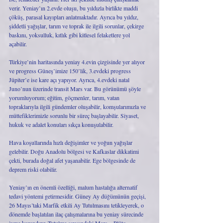
verir. Yeniay’ın 2.evde oluşu, bu yıldızla birlikte maddi 
çöküş, parasal kayıpları anlatmaktadır. Ayrıca bu yıldız, 
şiddetli yağışlar, tarım ve toprak ile ilgili sorunlar, çekirge 
baskını, yoksulluk, kıtlık gibi kitlesel felaketlere yol 
açabilir. 
Türkiye’nin haritasında yeniay 4.evin çizgisinde yer alıyor 
ve progress Güneş’imize 150’lik, 3.evdeki progress 
Jüpiter’e ise kare açı yapıyor. Ayrıca, 4.evdeki natal 
Juno’nun üzerinde transit Mars var. Bu görünümü şöyle 
yorumluyorum; eğitim, göçmenler, tarım, vatan 
topraklarıyla ilgili gündemler oluşabilir, komşularımızla ve 
müttefiklerimizle sorunlu bir süreç başlayabilir. Siyaset, 
hukuk ve adalet konuları sıkça konuşulabilir. 
Hava koşullarında hızlı değişimler ve yoğun yağışlar 
gelebilir. Doğu Anadolu bölgesi ve Kafkaslar dikkatimi 
çekti, burada doğal afet yaşanabilir. Ege bölgesinde de 
deprem riski olabilir. 
Yeniay’ın en önemli özelliği, malum hastalığa alternatif 
tedavi yöntemi getirmesidir. Güney Ay düğümünün geçişi, 
26 Mayıs’taki Marfik etkili Ay Tutulmasını tetikleyerek, o 
dönemde başlatılan ilaç çalışmalarına bu yeniay sürecinde 