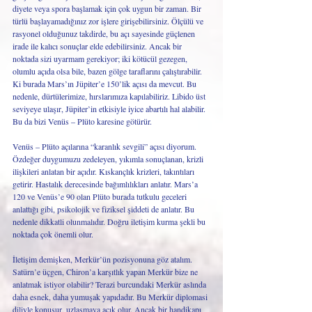
diyete veya spora başlamak için çok uygun bir zaman. Bir 
türlü başlayamadığınız zor işlere girişebilirsiniz. Ölçülü ve 
rasyonel olduğunuz takdirde, bu açı sayesinde güçlenen 
irade ile kalıcı sonuçlar elde edebilirsiniz. Ancak bir 
noktada sizi uyarmam gerekiyor; iki kötücül gezegen, 
olumlu açıda olsa bile, bazen gölge taraflarını çalıştırabilir. 
Ki burada Mars’ın Jüpiter’e 150’lik açısı da mevcut. Bu 
nedenle, dürtülerimize, hırslarımıza kapılabiliriz. Libido üst 
seviyeye ulaşır, Jüpiter’in etkisiyle iyice abartılı hal alabilir. 
Bu da bizi Venüs – Plüto karesine götürür.
Venüs – Plüto açılarına “karanlık sevgili” açısı diyorum. 
Özdeğer duygumuzu zedeleyen, yıkımla sonuçlanan, krizli 
ilişkileri anlatan bir açıdır. Kıskançlık krizleri, takıntıları 
getirir. Hastalık derecesinde bağımlılıkları anlatır. Mars’a 
120 ve Venüs’e 90 olan Plüto burada tutkulu geceleri 
anlattığı gibi, psikolojik ve fiziksel şiddeti de anlatır. Bu 
nedenle dikkatli olunmalıdır. Doğru iletişim kurma şekli bu 
noktada çok önemli olur. 
İletişim demişken, Merkür’ün pozisyonuna göz atalım. 
Satürn’e üçgen, Chiron’a karşıtlık yapan Merkür bize ne 
anlatmak istiyor olabilir? Terazi burcundaki Merkür aslında 
daha esnek, daha yumuşak yapıdadır. Bu Merkür diplomasi 
diliyle konuşur, uzlaşmaya açık olur. Ancak bir handikapı 