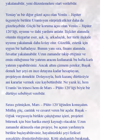
yakalanabilir, yeni düzenlemelere start verilebilir. 
Yeniay’ın bir diğer güzel açısı olan Venüs – Jüpiter 
üçgeniyle birlikte Uranüsyen sürprizli etkiler daha da 
güzelleşebilir. Güçlü bir koruma açısı olan Venüs – Jüpiter 
120’liği, uyumu ve ilahi yardımı anlatır. İlişkiler alanında 
olumlu rüzgarlar eser, aşk, iş, arkadaşlık, her türlü ilişkide 
uyumu yakalamak daha kolay olur. Güzellik, estetik için 
uygun bir haftadayız. Bunun yanı sıra, finans alanında 
fırsatlar yakalanabilir. Uzun zamandır takip ettiğiniz ve 
emin olduğunuz bir yatırım aracını kullanarak bu hafta karlı 
yatırım yapabilirsiniz. Ancak altını çizmem gerekir; Başak 
demek her şeyi en ince detayına kadar hesaplayan, 
projeleyen demektir. Dolayısıyla, hızlı kazanç dürtüsüyle 
ani kararlar vermek size kaybettirebilir. Ne yazık ki, hem 
Uranüs’ün trinesi hem de Mars – Plüto 120’liği böyle bir 
dürtüye sebebiyet verebilir.
Sırası gelmişken, Mars – Plüto 120’liğinden konuşalım. 
Müthiş güç, canlılık ve cesaret veren bir açıdır. Başak – 
Oğlak vurgusuyla birlikte çalıştığımız işleri, projeleri 
bitirmek için bize harika enerji kaynağı olacaktır. Uzun 
zamandır aklınızda olan projeye, bu açının yardımıyla 
birlikte başlayabilirsiniz, hayalinizdeki şeyi fiziksel 
gerçekliğe dönüştürebilirsiniz. Kötü alışkanlığı bırakmak, 