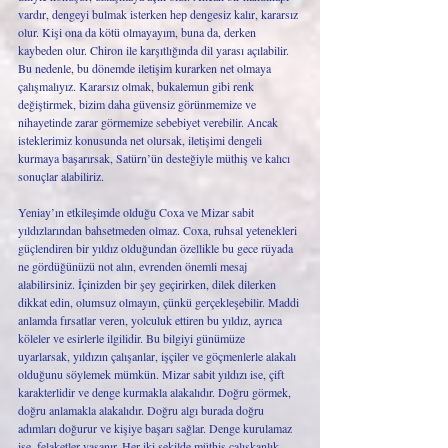
vardır, dengeyi bulmak isterken hep dengesiz kalır, kararsız 
olur. Kişi ona da kötü olmayayım, buna da, derken 
kaybeden olur. Chiron ile karşıtlığında dil yarası açılabilir. 
Bu nedenle, bu dönemde iletişim kurarken net olmaya 
çalışmalıyız. Kararsız olmak, bukalemun gibi renk 
değiştirmek, bizim daha güvensiz görünmemize ve 
nihayetinde zarar görmemize sebebiyet verebilir. Ancak 
isteklerimiz konusunda net olursak, iletişimi dengeli 
kurmaya başarırsak, Satürn’ün desteğiyle müthiş ve kalıcı 
sonuçlar alabiliriz. 
Yeniay’ın etkileşimde olduğu Coxa ve Mizar sabit 
yıldızlarından bahsetmeden olmaz. Coxa, ruhsal yetenekleri 
güçlendiren bir yıldız olduğundan özellikle bu gece rüyada 
ne gördüğünüzü not alın, evrenden önemli mesaj 
alabilirsiniz. İçinizden bir şey geçirirken, dilek dilerken 
dikkat edin, olumsuz olmayın, çünkü gerçekleşebilir. Maddi 
anlamda fırsatlar veren, yolculuk ettiren bu yıldız, ayrıca 
köleler ve esirlerle ilgilidir. Bu bilgiyi günümüze 
uyarlarsak, yıldızın çalışanlar, işçiler ve göçmenlerle alakalı 
olduğunu söylemek mümkün. Mizar sabit yıldızı ise, çift 
karakterlidir ve denge kurmakla alakalıdır. Doğru görmek, 
doğru anlamakla alakalıdır. Doğru algı burada doğru 
adımları doğurur ve kişiye başarı sağlar. Denge kurulamaz 
ise, felaketler yaşanır. Her iki şekilde müthiş çalışkanlık 