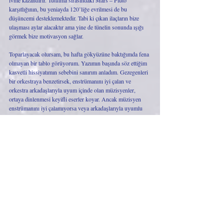
ivme kazandırır. Tutulma sırasındaki Mars – Plüto 
karşıtlığının, bu yeniayda 120’liğe evrilmesi de bu 
düşüncemi desteklemektedir. Tabi ki çıkan ilaçların bize 
ulaşması aylar alacaktır ama yine de tünelin sonunda ışığı 
görmek bize motivasyon sağlar. 
Toparlayacak olursam, bu hafta gökyüzüne baktığımda fena 
olmayan bir tablo görüyorum. Yazımın başında söz ettiğim 
kasvetli hissiyatımın sebebini sanırım anladım. Gezegenleri 
bir orkestraya benzetirsek, enstrümanını iyi çalan ve 
orkestra arkadaşlarıyla uyum içinde olan müzisyenler, 
ortaya dinlenmesi keyifli eserler koyar. Ancak müzisyen 
enstrümanını iyi çalamıyorsa veya arkadaşlarıyla uyumlu 
değilse detoneleri duymaya başlarız. Gezegenleri 
orkestradaki müzisyenlere benzetebiliriz. Örneğin, Venüs 
şu anda güçlü olduğu Terazi burcunda Jüpiter ile harika 
uyum içinde, Merkür Terazi’de güçlü olmasa da kötü de 
sayılmaz ve Satürn ile oldukça uyumlu, Mars Başak’ta pek 
virtüöz sayılmaz ama Plüto ile uyumlu açısı ona da artı 
puan katıyor. Dolayısıyla, şu anda orkestra fena çalmıyor. 
Ancak bu haftadan sonra müzisyenler teker teker detone 
olmaya başlayacak; Venüs zararlı olduğu Akrep burcuna 
geçecek, Mars zararlı olduğu Terazi’ye geçecek, Merkür ise 
retroya başlayacak… Bu bozuk orkestradan çıkan sesler 
kulaklarımızı epey tırmalayacak gibi gözüküyor… İşte, 