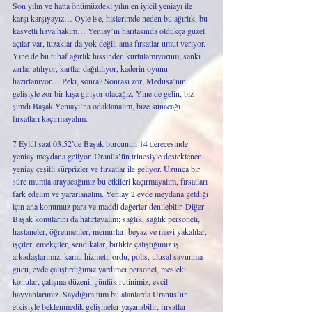
Son yılın ve hatta önümüzdeki yılın en iyicil yeniayı ile 
karşı karşıyayız… Öyle ise, hislerimde neden bu ağırlık, bu 
kasvetli hava hakim… Yeniay’ın haritasında oldukça güzel 
açılar var, tuzaklar da yok değil, ama fırsatlar umut veriyor. 
Yine de bu tuhaf ağırlık hissinden kurtulamıyorum; sanki 
zarlar atılıyor, kartlar dağıtılıyor, kaderin oyunu 
hazırlanıyor… Peki, sonra? Sonrası zor, Medusa’nın 
gelişiyle zor bir kışa giriyor olacağız. Yine de gelin, biz 
şimdi Başak Yeniayı’na odaklanalım, bize sunacağı 
fırsatları kaçırmayalım.
7 Eylül saat 03.52’de Başak burcunun 14 derecesinde 
yeniay meydana geliyor. Uranüs’ün trinesiyle desteklenen 
yeniay çeşitli sürprizler ve fırsatlar ile geliyor. Uzunca bir 
süre mumla arayacağımız bu etkileri kaçırmayalım, fırsatları 
fark edelim ve yararlanalım. Yeniay 2.evde meydana geldiği 
için ana konumuz para ve maddi değerler denilebilir. Diğer 
Başak konularını da hatırlayalım; sağlık, sağlık personeli, 
hastaneler, öğretmenler, memurlar, beyaz ve mavi yakalılar, 
işçiler, emekçiler, sendikalar, birlikte çalıştığımız iş 
arkadaşlarımız, kamu hizmeti, ordu, polis, ulusal savunma 
gücü, evde çalıştırdığımız yardımcı personel, mesleki 
konular, çalışma düzeni, günlük rutinimiz, evcil 
hayvanlarımız. Saydığım tüm bu alanlarda Uranüs’ün 
etkisiyle beklenmedik gelişmeler yaşanabilir, fırsatlar 