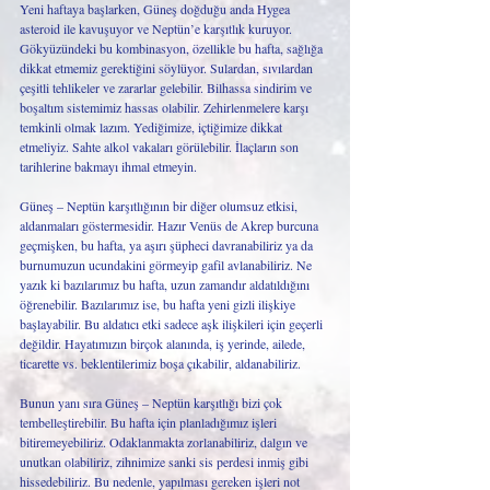
Yeni haftaya başlarken, Güneş doğduğu anda Hygea 
asteroid ile kavuşuyor ve Neptün’e karşıtlık kuruyor. 
Gökyüzündeki bu kombinasyon, özellikle bu hafta, sağlığa 
dikkat etmemiz gerektiğini söylüyor. Sulardan, sıvılardan 
çeşitli tehlikeler ve zararlar gelebilir. Bilhassa sindirim ve 
boşaltım sistemimiz hassas olabilir. Zehirlenmelere karşı 
temkinli olmak lazım. Yediğimize, içtiğimize dikkat 
etmeliyiz. Sahte alkol vakaları görülebilir. İlaçların son 
tarihlerine bakmayı ihmal etmeyin. 
Güneş – Neptün karşıtlığının bir diğer olumsuz etkisi, 
aldanmaları göstermesidir. Hazır Venüs de Akrep burcuna 
geçmişken, bu hafta, ya aşırı şüpheci davranabiliriz ya da 
burnumuzun ucundakini görmeyip gafil avlanabiliriz. Ne 
yazık ki bazılarımız bu hafta, uzun zamandır aldatıldığını 
öğrenebilir. Bazılarımız ise, bu hafta yeni gizli ilişkiye 
başlayabilir. Bu aldatıcı etki sadece aşk ilişkileri için geçerli 
değildir. Hayatımızın birçok alanında, iş yerinde, ailede, 
ticarette vs. beklentilerimiz boşa çıkabilir, aldanabiliriz. 
Bunun yanı sıra Güneş – Neptün karşıtlığı bizi çok 
tembelleştirebilir. Bu hafta için planladığımız işleri 
bitiremeyebiliriz. Odaklanmakta zorlanabiliriz, dalgın ve 
unutkan olabiliriz, zihnimize sanki sis perdesi inmiş gibi 
hissedebiliriz. Bu nedenle, yapılması gereken işleri not 