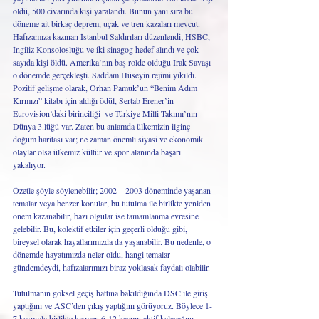
öldü, 500 civarında kişi yaralandı. Bunun yanı sıra bu 
döneme ait birkaç deprem, uçak ve tren kazaları mevcut. 
Hafızamıza kazınan İstanbul Saldırıları düzenlendi; HSBC, 
İngiliz Konsolosluğu ve iki sinagog hedef alındı ve çok 
sayıda kişi öldü. Amerika’nın baş rolde olduğu Irak Savaşı 
o dönemde gerçekleşti. Saddam Hüseyin rejimi yıkıldı. 
Pozitif gelişme olarak, Orhan Pamuk’un “Benim Adım 
Kırmızı” kitabı için aldığı ödül, Sertab Erener’in 
Eurovision’daki birinciliği  ve Türkiye Milli Takımı’nın 
Dünya 3.lüğü var. Zaten bu anlamda ülkemizin ilginç 
doğum haritası var; ne zaman önemli siyasi ve ekonomik 
olaylar olsa ülkemiz kültür ve spor alanında başarı 
yakalıyor. 
Özetle şöyle söylenebilir; 2002 – 2003 döneminde yaşanan 
temalar veya benzer konular, bu tutulma ile birlikte yeniden 
önem kazanabilir, bazı olgular ise tamamlanma evresine 
gelebilir. Bu, kolektif etkiler için geçerli olduğu gibi, 
bireysel olarak hayatlarımızda da yaşanabilir. Bu nedenle, o 
dönemde hayatımızda neler oldu, hangi temalar 
gündemdeydi, hafızalarımızı biraz yoklasak faydalı olabilir. 
Tutulmanın göksel geçiş hattına bakıldığında DSC ile giriş 
yaptığını ve ASC’den çıkış yaptığını görüyoruz. Böylece 1-
7 kaspıyla birlikte kısmen 6-12 kaspın aktif kalacağını 