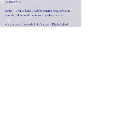
vermemeliyiz. 
Satürn – Uranüs karesi, bazı bölgelerde doğal afetlerin 
yanında, “ekonomide depremler” yaklaşıyor diyor. 
Mars, anaretik derecede Plüto’ya karşı: Kimin kellesi 
gitmek üzere? Yangınlar, patlamalar, terör, kazalar, 
kavgalar, skandallar, gerginlik… 26 Haziran civarı zor 
zamanlar…
9. evde meydana gelen tutuma üniversitelere ve 
akademisyenlere vurgu yapıyor. Geçen kış Boğaziçi 
Üniversitesi’nde başlayan olaylar nereye evrilecek? Yeni 
atamalar neler getirecek? İbadet yerleri, dini kurumlar, din 
adamları, hayır kurumları spot ışığı altında. Buralarda 
skandallar ortaya çıkabilir. Basın, medya, gazeteciler, eğitim 
sistemi, sınavlar, yabancı ülkeler, uluslararası ilişkiler, 
ticaret, havayolu şirketleri, seyahatler alanlarında gelişmeler 
yaşanabilir. Sıklaşan seyahatlerle birlikte kaza riskleri 
artıyor, özellikle tren ve gemi. Yolculuklar bu anlamda 
tehlikeli görünüyor.
Yazımın sonunda sizi güldüreyim mi? 2003’te neler olmuş 
araştırırken şöyle habere rastladım: “ABD’li bir kadın 
yolcu, uçak tuvaletinde otururken sifonu çekince yerinden 