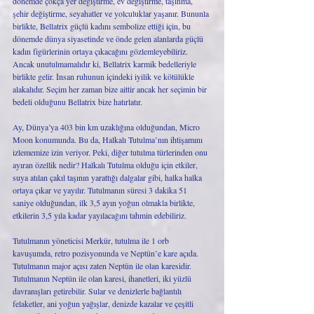
dönemde çokça yer değiştirme, ev değiştirme, taşınma, 
şehir değiştirme, seyahatler ve yolculuklar yaşanır. Bununla 
birlikte, Bellatrix güçlü kadını sembolize ettiği için, bu 
dönemde dünya siyasetinde ve önde gelen alanlarda güçlü 
kadın figürlerinin ortaya çıkacağını gözlemleyebiliriz. 
Ancak unutulmamalıdır ki, Bellatrix karmik bedelleriyle 
birlikte gelir. İnsan ruhunun içindeki iyilik ve kötülükle 
alakalıdır. Seçim her zaman bize aittir ancak her seçimin bir 
bedeli olduğunu Bellatrix bize hatırlatır. 
Ay, Dünya’ya 403 bin km uzaklığına olduğundan, Micro 
Moon konumunda. Bu da, Halkalı Tutulma’nın ihtişamını 
izlememize izin veriyor. Peki, diğer tutulma türlerinden onu 
ayıran özellik nedir? Halkalı Tutulma olduğu için etkiler, 
suya atılan çakıl taşının yarattığı dalgalar gibi, halka halka 
ortaya çıkar ve yayılır. Tutulmanın süresi 3 dakika 51 
saniye olduğundan, ilk 3,5 ayın yoğun olmakla birlikte, 
etkilerin 3,5 yıla kadar yayılacağını tahmin edebiliriz. 
Tutulmanın yöneticisi Merkür, tutulma ile 1 orb 
kavuşumda, retro pozisyonunda ve Neptün’e kare açıda. 
Tutulmanın major açısı zaten Neptün ile olan karesidir. 
Tutulmanın Neptün ile olan karesi, ihanetleri, iki yüzlü 
davranışları getirebilir. Sular ve denizlerle bağlantılı 
felaketler, ani yoğun yağışlar, denizde kazalar ve çeşitli 