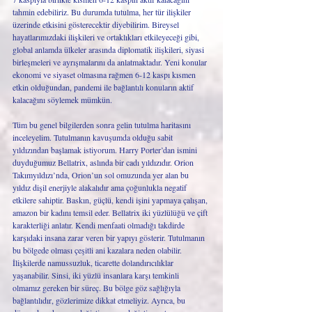
tahmin edebiliriz. Bu durumda tutulma, her tür ilişkiler 
üzerinde etkisini gösterecektir diyebilirim. Bireysel 
hayatlarımızdaki ilişkileri ve ortaklıkları etkileyeceği gibi, 
global anlamda ülkeler arasında diplomatik ilişkileri, siyasi 
birleşmeleri ve ayrışmalarını da anlatmaktadır. Yeni konular 
ekonomi ve siyaset olmasına rağmen 6-12 kaspı kısmen 
etkin olduğundan, pandemi ile bağlantılı konuların aktif 
kalacağını söylemek mümkün. 
Tüm bu genel bilgilerden sonra gelin tutulma haritasını 
inceleyelim. Tutulmanın kavuşumda olduğu sabit 
yıldızından başlamak istiyorum. Harry Porter’dan ismini 
duyduğumuz Bellatrix, aslında bir cadı yıldızıdır. Orion 
Takımyıldızı’nda, Orion’un sol omuzunda yer alan bu 
yıldız dişil enerjiyle alakalıdır ama çoğunlukla negatif 
etkilere sahiptir. Baskın, güçlü, kendi işini yapmaya çalışan, 
amazon bir kadını temsil eder. Bellatrix iki yüzlülüğü ve çift 
karakterliği anlatır. Kendi menfaati olmadığı takdirde 
karşıdaki insana zarar veren bir yapıyı gösterir. Tutulmanın 
bu bölgede olması çeşitli ani kazalara neden olabilir. 
İlişkilerde namussuzluk, ticarette dolandırıcılıklar 
yaşanabilir. Sinsi, iki yüzlü insanlara karşı temkinli 
olmamız gereken bir süreç. Bu bölge göz sağlığıyla 
bağlantılıdır, gözlerimize dikkat etmeliyiz. Ayrıca, bu 