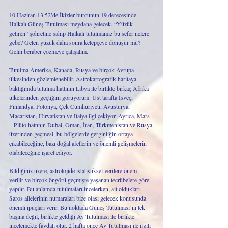
10 Haziran 13:52’de İkizler burcunun 19 derecesinde 
Halkalı Güneş Tutulması meydana gelecek. “Yüzük 
getiren” şöhretine sahip Halkalı tutulmamız bu sefer nelere 
gebe? Gelen yüzük daha sonra kelepçeye dönüşür mü? 
Gelin beraber çözmeye çalışalım. 
Tutulma Amerika, Kanada, Rusya ve birçok Avrupa 
ülkesinden gözlemlenebilir. Astrokartografik haritaya 
baktığımda tutulma hattının Libya ile birlikte birkaç Afrika 
ülkelerinden geçtiğini görüyorum. Üst tarafta İsveç, 
Finlandya, Polonya, Çek Cumhuriyeti, Avusturya, 
Macaristan, Hırvatistan ve İtalya ilgi çekiyor. Ayrıca, Mars 
– Plüto hattının Dubai, Oman, İran, Türkmenistan ve Rusya 
üzerinden geçmesi, bu bölgelerde gerginliğin ortaya 
çıkabileceğine, bazı doğal afetlerin ve önemli gelişmelerin 
olabileceğine işaret ediyor. 
Bildiğiniz üzere, astrolojide istatistiksel verilere önem 
verilir ve birçok öngörü geçmişte yaşanan tecrübelere göre 
yapılır. Bu anlamda tutulmaları incelerken, ait oldukları 
Saros ailelerinin numaraları bize olası gelecek konusunda 
önemli ipuçları verir. Bu noktada Güneş Tutulması’nı tek 
başına değil, birlikte geldiği Ay Tutulması ile birlikte 
incelemekte faydalı olur. 2 hafta önce Ay Tutulması ile ilgili 