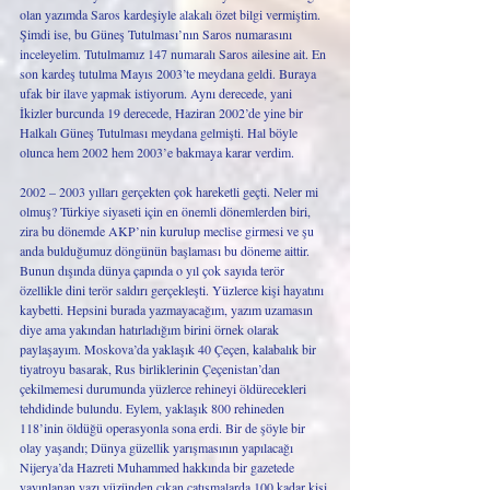
olan yazımda Saros kardeşiyle alakalı özet bilgi vermiştim. 
Şimdi ise, bu Güneş Tutulması’nın Saros numarasını 
inceleyelim. Tutulmamız 147 numaralı Saros ailesine ait. En 
son kardeş tutulma Mayıs 2003’te meydana geldi. Buraya 
ufak bir ilave yapmak istiyorum. Aynı derecede, yani 
İkizler burcunda 19 derecede, Haziran 2002’de yine bir 
Halkalı Güneş Tutulması meydana gelmişti. Hal böyle 
olunca hem 2002 hem 2003’e bakmaya karar verdim. 
2002 – 2003 yılları gerçekten çok hareketli geçti. Neler mi 
olmuş? Türkiye siyaseti için en önemli dönemlerden biri, 
zira bu dönemde AKP’nin kurulup meclise girmesi ve şu 
anda bulduğumuz döngünün başlaması bu döneme aittir. 
Bunun dışında dünya çapında o yıl çok sayıda terör 
özellikle dini terör saldırı gerçekleşti. Yüzlerce kişi hayatını 
kaybetti. Hepsini burada yazmayacağım, yazım uzamasın 
diye ama yakından hatırladığım birini örnek olarak 
paylaşayım. Moskova’da yaklaşık 40 Çeçen, kalabalık bir 
tiyatroyu basarak, Rus birliklerinin Çeçenistan’dan 
çekilmemesi durumunda yüzlerce rehineyi öldürecekleri 
tehdidinde bulundu. Eylem, yaklaşık 800 rehineden 
118’inin öldüğü operasyonla sona erdi. Bir de şöyle bir 
olay yaşandı; Dünya güzellik yarışmasının yapılacağı 
Nijerya’da Hazreti Muhammed hakkında bir gazetede 
yayınlanan yazı yüzünden çıkan çatışmalarda 100 kadar kişi 