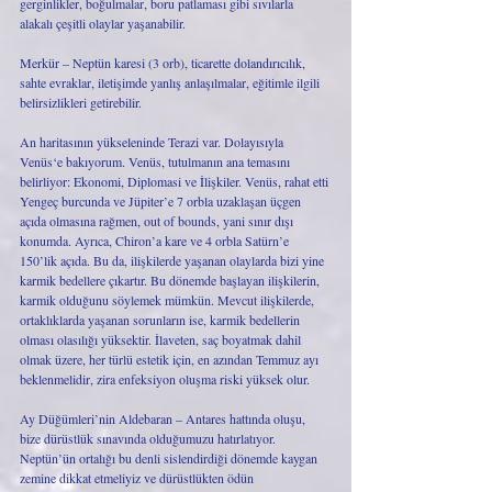
gerginlikler, boğulmalar, boru patlaması gibi sıvılarla 
alakalı çeşitli olaylar yaşanabilir. 
Merkür – Neptün karesi (3 orb), ticarette dolandırıcılık, 
sahte evraklar, iletişimde yanlış anlaşılmalar, eğitimle ilgili 
belirsizlikleri getirebilir.
An haritasının yükseleninde Terazi var. Dolayısıyla 
Venüs‘e bakıyorum. Venüs, tutulmanın ana temasını 
belirliyor: Ekonomi, Diplomasi ve İlişkiler. Venüs, rahat etti 
Yengeç burcunda ve Jüpiter’e 7 orbla uzaklaşan üçgen 
açıda olmasına rağmen, out of bounds, yani sınır dışı 
konumda. Ayrıca, Chiron’a kare ve 4 orbla Satürn’e 
150’lik açıda. Bu da, ilişkilerde yaşanan olaylarda bizi yine 
karmik bedellere çıkartır. Bu dönemde başlayan ilişkilerin, 
karmik olduğunu söylemek mümkün. Mevcut ilişkilerde, 
ortaklıklarda yaşanan sorunların ise, karmik bedellerin 
olması olasılığı yüksektir. İlaveten, saç boyatmak dahil 
olmak üzere, her türlü estetik için, en azından Temmuz ayı 
beklenmelidir, zira enfeksiyon oluşma riski yüksek olur.
Ay Düğümleri’nin Aldebaran – Antares hattında oluşu, 
bize dürüstlük sınavında olduğumuzu hatırlatıyor. 
Neptün’ün ortalığı bu denli sislendirdiği dönemde kaygan 
zemine dikkat etmeliyiz ve dürüstlükten ödün 