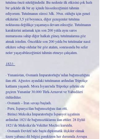
tutulma öncü niteliğindedir. Bu nedenle ilk etkisini çok hızlı 
bir şekilde ilk bir ay içinde hissedeceğimizi tahmin 
ediyorum. Tutulmanın süresi 3dk. 39sn. olduğu için genel 
etkilerini 3,5 yıl boyunca, diğer gezegenler tutulma 
noktasına değdikçe yaşamaya devam edeceğiz. Tutulmanın 
karakterini anlamak için son 200 yılda aynı saros 
numarasına sahip diğer halkalı güneş tutulmalarına göz 
atmak istedim. Öncelikle son 200 yılda bu tutulmalar nasıl 
etkilere sebep oldular bir göz atalım, sonrasında bu sefer 
neler yaşayabileceğimizi tahmin etmeye çalışalım.
1821: 
· Yunanistan, Osmanlı İmparatorluğu’ndan bağımsızlığını 
ilan etti. Ağustos ayındaki tutulmanın ardından Tripoliçe 
katliamı yaşandı. Mora İsyanı'nda Tripoliçe şehrini ele 
geçiren Yunanlar 30.000 Türk-Arnavut ve Yahudileri 
öldürdüler. 
· Osmanlı – İran savaşı başladı.
· Peru, İspanya’dan bağımsızlığını ilan etti.
· Birinci Meksika İmparatorluğu İspanyol işgalinin 
ardından 1821'de bağımsızlıklarını ilan ettiler. 28 Eylül 
1821’de Meksika’da Vekiller Meclisi kuruldu.
· Osmanlı Devleti’nde başta diplomatik ilişkiler olmak 
üzere yabancı dil bilgisi gerektiren her durumda Avrupa 