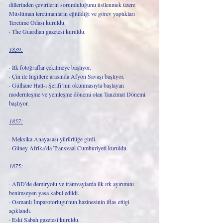
dillerinden çevirilerin sorumluluğunu üstlenmek üzere 
Müslüman tercümanların eğitildiği ve görev yaptıkları 
Tercüme Odası kuruldu.
· The Guardian gazetesi kuruldu. 
1839:
· İlk fotoğraflar çekilmeye başlıyor.
· Çin ile İngiltere arasında Afyon Savaşı başlıyor.
· Gülhane Hatt-ı Şerifi’nin okunmasıyla başlayan 
modernleşme ve yenileşme dönemi olan Tanzimat Dönemi 
başlıyor.
1857:
· Meksika Anayasası yürürlüğe girdi.
· Güney Afrika’da Transvaal Cumhuriyeti kuruldu.
1875:
· ABD’de demiryolu ve tramvaylarda ilk ırk ayırımını 
benimseyen yasa kabul edildi.
· Osmanlı İmparotorlugu'nun hazinesinin iflas ettigi 
açıklandı.
· Eski Sabah gazetesi kuruldu.