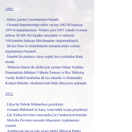
1893:
· Kıbrıs gazetesi yayınlanmaya başladı.
· Osmanlı İmparatorluğu nüfus sayımı 1882’de başlayıp 
1893’te tamamlanmıştı. Verilere göre 1893 yılında Osmanlı 
nüfusu 20.488.562 kişiden oluşmakta ve nüfusun 
%80'ininden fazlasını Müslümanlar oluşturmaktaydı.
· İlk kez Paris’te otomobillerde numaralı plaka sistemi 
uygulanmaya başlandı. 
· İstanbul’da günlerce süren soğuk hava yüzünden Haliç 
dondu.
· Türklerin bilinen ilk alfabesiyle yazılan Orhun Yazıtları, 
Danimarkalı dilbilimci Vilhelm Tomsen ve Rus Türkolog 
Vasiliy Radlof tarafından ilk kez okundu ve Danimarka 
Kraliyet Bilimler Akademisi'nde bilim dünyasına açıklandı.
1911:
· Libya’da Tobruk Muharebesi gerçekleşti.
· Osmanlı Hükümeti’ne karşı Arnavutluk isyanı gerçekleşti. 
· Çin Xinhai Devrimi sonucunda Çin Cumhuriyeti kuruldu.
· Meksika Devrimi sırasında Magonista Ayaklanması 
yaşandı.
· Azerbaycan’nın en eski siyasi partisi Müsavat Partisi 