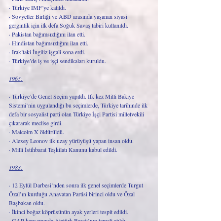
· Türkiye IMF’ye katıldı.
· Sovyetler Birliği ve ABD arasında yaşanan siyasi 
gerginlik için ilk defa Soğuk Savaş tabiri kullanıldı.
· Pakistan bağımsızlığını ilan etti.
· Hindistan bağımsızlığını ilan etti. 
· Irak’taki İngiliz işgali sona erdi.
· Türkiye’de iş ve işçi sendikaları kuruldu.
1965:
· Türkiye’de Genel Seçim yapıldı. İlk kez Milli Bakiye 
Sistemi’nin uygulandığı bu seçimlerde, Türkiye tarihinde ilk 
defa bir sosyalist parti olan Türkiye İşçi Partisi milletvekili 
çıkararak meclise girdi.
· Malcolm X öldürüldü.
· Alexey Leonov ilk uzay yürüyüşü yapan insan oldu.
· Milli İstihbarat Teşkilatı Kanunu kabul edildi.
1983:
· 12 Eylül Darbesi’nden sonra ilk genel seçimlerde Turgut 
Özal’ın kurduğu Anavatan Partisi birinci oldu ve Özal 
Başbakan oldu.
· İkinci boğaz köprüsünün ayak yerleri tespit edildi.
· GAP kapsamında Atatürk Barajı’nın temeli atıldı.