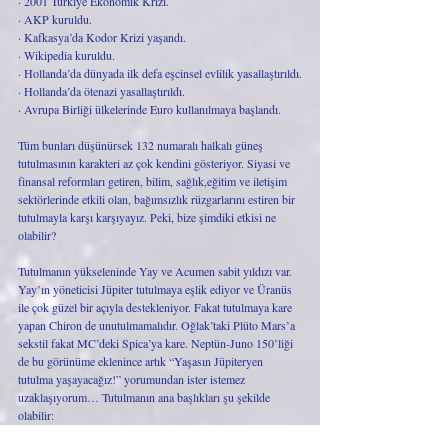
· 2001 Türkiye Ekonomik Krizi.
· AKP kuruldu.
· Kafkasya’da Kodor Krizi yaşandı.
· Wikipedia kuruldu.
· Hollanda’da dünyada ilk defa eşcinsel evlilik yasallaştırıldı.
· Hollanda’da ötenazi yasallaştırıldı.
· Avrupa Birliği ülkelerinde Euro kullanılmaya başlandı.
Tüm bunları düşünürsek 132 numaralı halkalı güneş 
tutulmasının karakteri az çok kendini gösteriyor. Siyasi ve 
finansal reformları getiren, bilim, sağlık,eğitim ve iletişim 
sektörlerinde etkili olan, bağımsızlık rüzgarlarını estiren bir 
tutulmayla karşı karşıyayız. Peki, bize şimdiki etkisi ne 
olabilir?
Tutulmanın yükseleninde Yay ve Acumen sabit yıldızı var. 
Yay’ın yöneticisi Jüpiter tutulmaya eşlik ediyor ve Üranüs 
ile çok güzel bir açıyla destekleniyor. Fakat tutulmaya kare 
yapan Chiron de unutulmamalıdır. Oğlak’taki Plüto Mars’a 
sekstil fakat MC’deki Spica’ya kare. Neptün-Juno 150’liği 
de bu görünüme eklenince artık “Yaşasın Jüpiteryen 
tutulma yaşayacağız!” yorumundan ister istemez 
uzaklaşıyorum… Tutulmanın ana başlıkları şu şekilde 
olabilir: