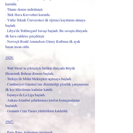
kuruldu. 
· Titanic denize indirilmişti.
· Türk Hava Kuvvetleri kuruldu.
· Yıldız Teknik Üniversitesi ilk öğrenci kayıtlarını almaya 
başladı.
· Libya’da Trablusgard Savaşı başladı. Bu savaşta dünyada 
ilk hava saldırısı gerçekleşti.
· Norveçli Roald Amundsen Güney Kutbuna ilk ayak 
basan insan oldu.
1929:
· Wall Street’in çöküşüyle birlikte dünyada Büyük 
Ekonomik Buhran dönemi başladı.
· Türkiye’de Millet Mektepleri açılmaya başladı.
· Cumhuriyet Gazetesi’nin düzenlediği güzellik yarışmasına 
ilk kez Müslüman kadınlar katıldı.
· İspanya’da La Liga başladı.
· Ankara-İstanbul şehirlerarası telefon konuşmalarına 
başlandı.
· Osmanlı Ceza Yasası yürürlükten kaldırıldı.
1947:
· Paris Barış Anlaşması imzalandı.