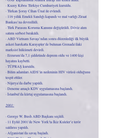
· Kuzey Kıbrıs Türkiye Cumhuriyeti kuruldu.
· Türkan Şoray Cihan Ünal ile evlendi.
· 116 yıllık Emekli Sandığı kapandı ve mal varlığı Ziraat 
Bankası’na devredildi.
· Türk Parasını Koruma Kanunu değiştirildi. Döviz alım 
satımı serbest bırakıldı.
· ABD Vietnam Savaşı’ndan sonra düzenlediği ilk büyük 
askeri harekatta Karayıpler’de bulunan Grenada’daki 
marksist hükümeti devirdi.
· Erzurum’da 7,1 şiddetinde deprem oldu ve 1400 kişi 
hayatını kaybetti.
· TÜPRAŞ kuruldu.
· Bilim adamları AIDS’in nedeninin HIV virüsü olduğunu 
tespit ettiler.
· Nijerya’da darbe yapıldı.
· Deneme amaçlı KDV uygulamasına başlandı.
· İstanbul’da kürtaj uygulamasına başlandı.
2001:
· George W. Bush ABD Başkanı seçildi.
· 11 Eylül 2001’de New York’ta İkiz Kuleler’e terör 
saldırısı yapıldı.
· Afganistan’da savaş başladı.