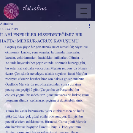
Astralina
Astralina
18 Kas 2019
İLAHİ ENERJİLER HİSSEDECEĞİMİZ BİR
HAFTA: MERKÜR-ACRUX KAVUŞUMU
Geçmiş aya şöyle bir göz atarsak neler olmadı ki; Siyasi ve 
ekonomik  krizler, yeni vergiler, tartışmalar, kavgalar, 
kazalar, zehirlenmeler,  hastalıklar, intiharlar, ölümler…  
Aslında hayattaki her şeyin eninde  sonunda biteceği gibi, 
bu sefer kat kat daha yıkıcı olan Merkür retrosu  da bitmek 
üzere. Çok şükür neredeyse atlattık sayılırız  fakat Mars’ın 
zorlayıcı etkilerle beraber bize son dakika goller atılabilir. 
Özellikle Merkür’ün retro hareketinden sonra durağan  
pozisyona geçtiği 2 gün (Çarşamba ve Perşembe) bu 
etkileri yoğun  hissedebiliriz. Şansınız varsa bu birkaç günü 
yorganın altında  saklanarak geçirmeyi düşünebilirsiniz.
Yalnız bu kadar karamsarlık yeter çünkü esasen bu hafta 
gökyüzü bize  çok güzel etkileri de sunuyor. En iyisi bu 
pozitif etkilere odaklanalım. Birincisi, Cuma günü Merkür 
düz hareketine başlıyor. İkincisi, büyük  koruyucumuz 
Jüpiter, yarından itibaren galaksimizin merkezi ile aynı  