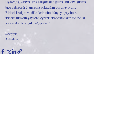
siyaset, iş, kariyer, çok çalışma ile ilgilidir. Bu kavuşumun 
bize getireceği 3 ana etkisi olacağını düşünüyorum. 
Birincisi salgın ve ölümlerin tüm dünyaya yayılması, 
ikincisi tüm dünyayı etkileyecek ekonomik kriz, üçüncüsü 
ise yasalarda büyük değişimler.”
Sevgiyle,
Astralina
Son Yazılar
Hepsini Gör