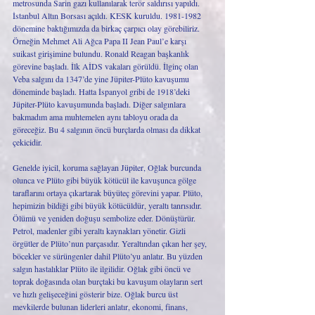
metrosunda Sarin gazı kullanılarak terör saldırısı yapıldı. 
İstanbul Altın Borsası açıldı. KESK kuruldu. 1981-1982 
dönemine baktığımızda da birkaç çarpıcı olay görebiliriz. 
Örneğin Mehmet Ali Ağca Papa II Jean Paul’e karşı 
suikast girişimine bulundu. Ronald Reagan başkanlık 
görevine başladı. İlk AİDS vakaları görüldü. İlginç olan 
Veba salgını da 1347’de yine Jüpiter-Plüto kavuşumu 
döneminde başladı. Hatta İspanyol gribi de 1918’deki 
Jüpiter-Plüto kavuşumunda başladı. Diğer salgınlara 
bakmadım ama muhtemelen aynı tabloyu orada da 
göreceğiz. Bu 4 salgının öncü burçlarda olması da dikkat 
çekicidir.
Genelde iyicil, koruma sağlayan Jüpiter, Oğlak burcunda 
olunca ve Plüto gibi büyük kötücül ile kavuşunca gölge 
taraflarını ortaya çıkartarak büyüteç görevini yapar. Plüto, 
hepimizin bildiği gibi büyük kötücüldür, yeraltı tanrısıdır. 
Ölümü ve yeniden doğuşu sembolize eder. Dönüştürür. 
Petrol, madenler gibi yeraltı kaynakları yönetir. Gizli 
örgütler de Plüto’nun parçasıdır. Yeraltından çıkan her şey, 
böcekler ve sürüngenler dahil Plüto’yu anlatır. Bu yüzden 
salgın hastalıklar Plüto ile ilgilidir. Oğlak gibi öncü ve 
toprak doğasında olan burçtaki bu kavuşum olayların sert 
ve hızlı gelişeceğini gösterir bize. Oğlak burcu üst 
mevkilerde bulunan liderleri anlatır, ekonomi, finans, 