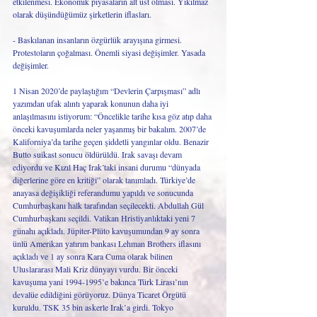
etkilenmesi. Ekonomik piyasaların alt üst olması. Yıkılmaz 
olarak düşündüğümüz şirketlerin iflasları.
- Baskılanan insanların özgürlük arayışına girmesi. 
Protestoların çoğalması. Önemli siyasi değişimler. Yasada 
değişimler.  
1 Nisan 2020’de paylaştığım “Devlerin Çarpışması” adlı 
yazımdan ufak alıntı yaparak konunun daha iyi 
anlaşılmasını istiyorum: “Öncelikle tarihe kısa göz atıp daha 
önceki kavuşumlarda neler yaşanmış bir bakalım. 2007’de 
Kaliforniya’da tarihe geçen şiddetli yangınlar oldu. Benazir 
Butto suikast sonucu öldürüldü. Irak savaşı devam 
ediyordu ve Kızıl Haç Irak’taki insani durumu “dünyada 
diğerlerine göre en kritiği” olarak tanımladı. Türkiye’de 
anayasa değişikliği referandumu yapıldı ve sonucunda 
Cumhurbaşkanı halk tarafından seçilecekti. Abdullah Gül 
Cumhurbaşkanı seçildi. Vatikan Hristiyanlıktaki yeni 7 
günahı açıkladı. Jüpiter-Plüto kavuşumundan 9 ay sonra 
ünlü Amerikan yatırım bankası Lehman Brothers iflasını 
açıkladı ve 1 ay sonra Kara Cuma olarak bilinen 
Uluslararası Mali Kriz dünyayı vurdu. Bir önceki 
kavuşuma yani 1994-1995’e bakınca Türk Lirası’nın 
devalüe edildiğini görüyoruz. Dünya Ticaret Örgütü 
kuruldu. TSK 35 bin askerle Irak’a girdi. Tokyo 