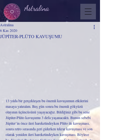
Astralina
Astralina
6 Kas 2020
JÜPİTER-PLÜTO KAVUŞUMU
13 yılda bir gerçekleşen bu önemli kavuşumun etkilerini 
masaya yatıralım. Beş gün sonra bu önemli gökyüzü 
olayının üçüncüsünü yaşayacağız. Bildiğiniz gibi bu sene 
Jüpiter-Plüto kavuşumu 3 defa yaşanacaktı. Bunun sebebi 
Jüpiter’in önce ileri hareketindeyken Plüto ile kavuşması, 
sonra retro sırasında geri giderken tekrar kavuşması ve son 
olarak yeniden ileri hareketindeyken kavuşması. Böylece 
bu döngüyü Başlangıç-Gelişme-Sonuç Üçlemesi olarak ele 