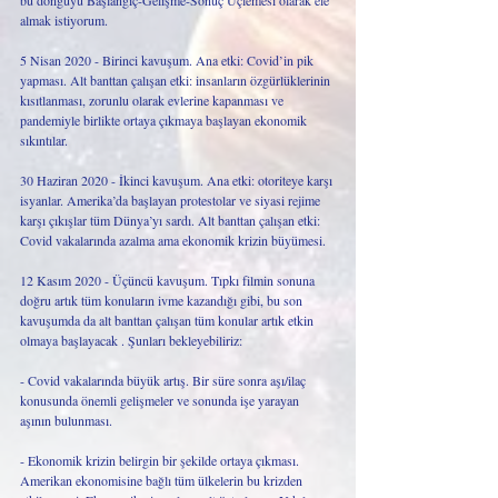
almak istiyorum. 
5 Nisan 2020 - Birinci kavuşum. Ana etki: Covid’in pik 
yapması. Alt banttan çalışan etki: insanların özgürlüklerinin 
kısıtlanması, zorunlu olarak evlerine kapanması ve 
pandemiyle birlikte ortaya çıkmaya başlayan ekonomik 
sıkıntılar.
30 Haziran 2020 - İkinci kavuşum. Ana etki: otoriteye karşı 
isyanlar. Amerika’da başlayan protestolar ve siyasi rejime 
karşı çıkışlar tüm Dünya’yı sardı. Alt banttan çalışan etki: 
Covid vakalarında azalma ama ekonomik krizin büyümesi.
12 Kasım 2020 - Üçüncü kavuşum. Tıpkı filmin sonuna 
doğru artık tüm konuların ivme kazandığı gibi, bu son 
kavuşumda da alt banttan çalışan tüm konular artık etkin 
olmaya başlayacak . Şunları bekleyebiliriz:
- Covid vakalarında büyük artış. Bir süre sonra aşı/ilaç 
konusunda önemli gelişmeler ve sonunda işe yarayan 
aşının bulunması.
- Ekonomik krizin belirgin bir şekilde ortaya çıkması. 
Amerikan ekonomisine bağlı tüm ülkelerin bu krizden 