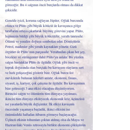
göreceğiz. Bu 4 salgının öncü burçlarda olması da dikkat 
çekicidir.
Genelde iyicil, koruma sağlayan Jüpiter, Oğlak burcunda 
olunca ve Plüto gibi büyük kötücül ile kavuşunca gölge 
taraflarını ortaya çıkartarak büyüteç görevini yapar. Plüto, 
hepimizin bildiği gibi büyük kötücüldür, yeraltı tanrısıdır. 
Ölümü ve yeniden doğuşu sembolize eder. Dönüştürür. 
Petrol, madenler gibi yeraltı kaynakları yönetir. Gizli 
örgütler de Plüto’nun parçasıdır. Yeraltından çıkan her şey, 
böcekler ve sürüngenler dahil Plüto’yu anlatır. Bu yüzden 
salgın hastalıklar Plüto ile ilgilidir. Oğlak gibi öncü ve 
toprak doğasında olan burçtaki bu kavuşum olayların sert 
ve hızlı gelişeceğini gösterir bize. Oğlak burcu üst 
mevkilerde bulunan liderleri anlatır, ekonomi, finans, 
siyaset, iş, kariyer, çok çalışma ile ilgilidir. Bu kavuşumun 
bize getireceği 3 ana etkisi olacağını düşünüyorum. 
Birincisi salgın ve ölümlerin tüm dünyaya yayılması, 
ikincisi tüm dünyayı etkileyecek ekonomik kriz, üçüncüsü 
ise yasalarda büyük değişimler. İlk etkiyi kavuşum 
öncesinde yaşamaya başladık, ikinci etkisini ise 
önümüzdeki haftadan itibaren görmeye başlayacağız. 
Üçüncü etkinin tohumları çoktan atılmış olsa da Mayıs ve 
Haziran'daki Venüs retrosuyla birlikte ekonomi çöküşünün 