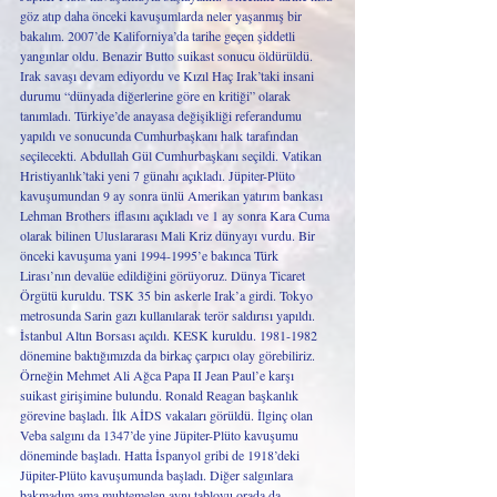
göz atıp daha önceki kavuşumlarda neler yaşanmış bir 
bakalım. 2007’de Kaliforniya’da tarihe geçen şiddetli 
yangınlar oldu. Benazir Butto suikast sonucu öldürüldü. 
Irak savaşı devam ediyordu ve Kızıl Haç Irak’taki insani 
durumu “dünyada diğerlerine göre en kritiği” olarak 
tanımladı. Türkiye’de anayasa değişikliği referandumu 
yapıldı ve sonucunda Cumhurbaşkanı halk tarafından 
seçilecekti. Abdullah Gül Cumhurbaşkanı seçildi. Vatikan 
Hristiyanlık’taki yeni 7 günahı açıkladı. Jüpiter-Plüto 
kavuşumundan 9 ay sonra ünlü Amerikan yatırım bankası 
Lehman Brothers iflasını açıkladı ve 1 ay sonra Kara Cuma 
olarak bilinen Uluslararası Mali Kriz dünyayı vurdu. Bir 
önceki kavuşuma yani 1994-1995’e bakınca Türk 
Lirası’nın devalüe edildiğini görüyoruz. Dünya Ticaret 
Örgütü kuruldu. TSK 35 bin askerle Irak’a girdi. Tokyo 
metrosunda Sarin gazı kullanılarak terör saldırısı yapıldı. 
İstanbul Altın Borsası açıldı. KESK kuruldu. 1981-1982 
dönemine baktığımızda da birkaç çarpıcı olay görebiliriz. 
Örneğin Mehmet Ali Ağca Papa II Jean Paul’e karşı 
suikast girişimine bulundu. Ronald Reagan başkanlık 
görevine başladı. İlk AİDS vakaları görüldü. İlginç olan 
Veba salgını da 1347’de yine Jüpiter-Plüto kavuşumu 
döneminde başladı. Hatta İspanyol gribi de 1918’deki 
Jüpiter-Plüto kavuşumunda başladı. Diğer salgınlara 
bakmadım ama muhtemelen aynı tabloyu orada da 