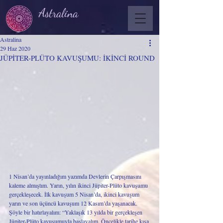
Astralina
Astralina
29 Haz 2020
JÜPİTER-PLÜTO KAVUŞUMU: İKİNCİ ROUND
1 Nisan’da yayınladığım yazımda Devlerin Çarpışmasını 
kaleme almıştım. Yarın, yılın ikinci Jüpiter-Plüto kavuşumu 
gerçekleşecek. İlk kavuşum 5 Nisan’da, ikinci kavuşum 
yarın ve son üçüncü kavuşum 12 Kasım’da yaşanacak. 
Şöyle bir hatırlayalım: “Yaklaşık 13 yılda bir gerçekleşen 
Jüpiter-Plüto kavuşumuyla başlayalım. Öncelikle tarihe kısa 