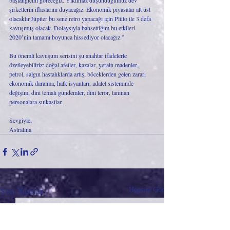
başlangıcını göreceğiz. Yıkılmaz düşündüğümüz dev 
şirketlerin iflaslarını duyacağız. Ekonomik piyasalar alt üst 
olacaktır.Jüpiter bu sene retro yapacağı için Plüto ile 3 defa 
kavuşmuş olacak. Dolaysıyla bahsettiğim bu etkileri 
2020’nin tamamı boyunca hissediyor olacağız.”
Bu önemli kavuşum serisini şu anahtar ifadelerle 
özetleyebiliriz; doğal afetler, kazalar, yeraltı madenler, 
petrol, salgın hastalıklarda artış, böceklerden gelen zarar, 
ekonomik daralma, halk isyanları, adalet sisteminde 
değişim, dini temalı gündemler, dini terör, tanınan 
personalara suikastlar.
Sevgiyle,
Astralina
Son Yazılar
Hepsini Gör