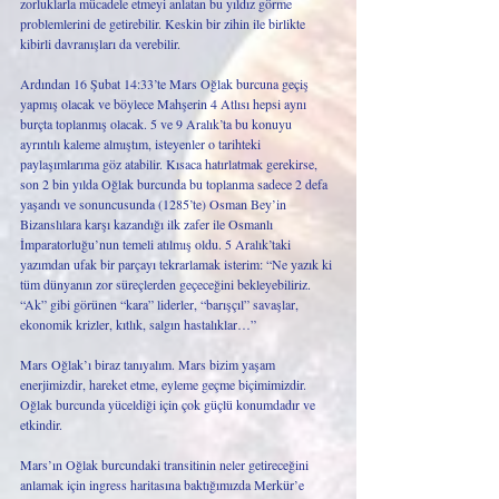
zorluklarla mücadele etmeyi anlatan bu yıldız görme 
problemlerini de getirebilir. Keskin bir zihin ile birlikte 
kibirli davranışları da verebilir.
Ardından 16 Şubat 14:33’te Mars Oğlak burcuna geçiş 
yapmış olacak ve böylece Mahşerin 4 Atlısı hepsi aynı 
burçta toplanmış olacak. 5 ve 9 Aralık’ta bu konuyu 
ayrıntılı kaleme almıştım, isteyenler o tarihteki 
paylaşımlarıma göz atabilir. Kısaca hatırlatmak gerekirse, 
son 2 bin yılda Oğlak burcunda bu toplanma sadece 2 defa 
yaşandı ve sonuncusunda (1285’te) Osman Bey’in 
Bizanslılara karşı kazandığı ilk zafer ile Osmanlı 
İmparatorluğu’nun temeli atılmış oldu. 5 Aralık’taki 
yazımdan ufak bir parçayı tekrarlamak isterim: “Ne yazık ki 
tüm dünyanın zor süreçlerden geçeceğini bekleyebiliriz. 
“Ak” gibi görünen “kara” liderler, “barışçıl” savaşlar, 
ekonomik krizler, kıtlık, salgın hastalıklar…”
Mars Oğlak’ı biraz tanıyalım. Mars bizim yaşam 
enerjimizdir, hareket etme, eyleme geçme biçimimizdir. 
Oğlak burcunda yüceldiği için çok güçlü konumdadır ve 
etkindir.
Mars’ın Oğlak burcundaki transitinin neler getireceğini 
anlamak için ingress haritasına baktığımızda Merkür’e 