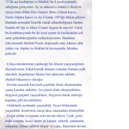
72’lik açı kurduğunu ve Merkür’ün S pozisyonunda 
olduğunu görüyoruz. Ay’ın antiscia’sı Satürn’e düşüyor. 
Ayrıca Juno-Plüto-Eris t-karesi, Mars-Chiron karesi, 
Venüs-Jüpiter karesi ve Ay-Üranüs 150’liği dikkat çekiyor. 
Haritada normalde benefik olarak adlandırdığımız Jüpiter-
Neptün 60’lığı ve Mars-Üranüs üçgeni de mevcut. Fakat 
bu kombinasyonda bu iki iyicil açının da faydasından çok 
zarar getirebileceğinden endişeleniyorum. Haritanın 
yükseleninde Merkür/Venüs doğasında olan Alhena sabit 
yıldızı var. Jüpiter ise Rukbat ile kavuşumda. Mealine 
gelirsek:
· Çokça müzakerenin yapılacağı bir dönem yaşayacağımızı 
düşünüyorum. Fakat karmik iletişim sorunları bunlara eşlik 
edecektir. İnandığımız fikirler bizi adeta kör edebilir, 
objektif bakamıyor olacağız.
· Dostlar arasında kara kedi geçebilir. Hızlı, düşünmeden 
yanlış kararlar alabiliriz. Sevgimizi ifade edemeyebiliriz, 
duygusal gelgitler yaşayabiliriz, duygusal olarak elektriğe 
kapılmış gibi hissedebiliriz.
· Ortaklarda ayrılmalar yaşanabilir. Siyasi bölünmeler 
yaşanabilir, kontrolsüz enerji akışı sataşmalara dönüşebilir.
· Doğal afetler ve kazalar riski devam ediyor. Uçak, gemi, 
araba kazaları, kesici aletler ile kazalar, elektrik, patlamalar, 
yangınlar, fırtına, şiddetli rüzgar ve yağış, depremler devam 