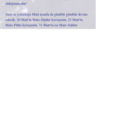
olduğumuzdur”.
Ares’in yolculuğu Mart ayında da gümbür gümbür devam 
edecek. 20 Mart’ta Mars-Jüpiter kavuşumu, 23 Mart’ta 
Mars-Plüto kavuşumu, 31 Mart’ta ise Mars-Satürn 
kavuşumunu yaşayacağız. Bu önemli kavuşumların bize 
neleri getirebilecekleri hakkında zamanı yaklaşınca yazmaya 
çalışacağım.
Sevgiyle,
Astralina
Son Yazılar
Hepsini Gör