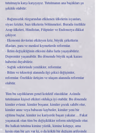
tutulmayla karşı karşıyayız. Tutulmanın ana başlıkları şu 
şekilde olabilir:
· Bağımsızlık rüzgarından etkilenen ülkelerin isyanları, 
siyasi krizler, bazı ülkelerin bölünmeleri. Burada özellikle 
Arap ülkeleri, Hindistan, Filipinler ve Endonezya dikkat 
çekiyor.
· Ekonomi devlerini etkileyen kriz, büyük şirketlerin 
iflasları, para ve menkul kıymetlerde reformlar.
· İklim değişikliğinin etkisini daha fazla yaşayabiliriz. 
Depremler yaşanabilir. Bu dönemde büyük uçak kazası 
haberini duyabiliriz.
· Sağlık sektöründe yenilikler, reformlar.
· Bilim ve teknoloji alanında ilgi çekici değişimler, 
reformlar. Özellikle iletişim ve ulaşım alanında reformlar 
olabilir.
Tüm bu saydıklarım genel kolektif olasılıklar. Aslında 
tutulmanın kişisel etkileri oldukça iyi olabilir. Bu dönemde 
kimiler evlenir, kimiler boşanır, kimiler çocuk sahibi olur, 
kimiler anne veya babasını kaybeder, kimiler yeni bir 
eğitime başlar, kimiler ise kariyerde başarı yakalar… Fakat 
yaşanacak olan tüm bu değişiklikler reform niteliğinde olur. 
Bu halkalı tutulma kimine yüzük, kimine kelepçe, ama 
kesin olan bir şey var ki, o da köklü bir değişim arifesinde 