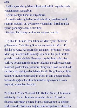
eder.
· Sağlık açısından gözlere dikkat edilmelidir. Ayaklarda da 
yaralanmalar yaşanabilir.
· Eğitim ile ilgili haberler duyabiliriz.
· Siyasette askeri gündem sıcak olacaktır, maalesef şehit 
sayımız artabilir, ani gelişmeler yaşanabilir, birtakım gizli 
işlerin yapıldığına tanık olabiliriz.
· Zor koşullarda dayanıklı olmamız gerekecektir.
18 Şubat’ta “Lunar Occultation of Mars” yani “Mars’ın 
gölgelenmesi” denilen gök olayı yaşanacaktır. Mars 50 
dakika boyunca Ay tarafından tamamen “örtülmüş” olacak. 
Mars Ay’ın arkasında kalacağı için bunu bir çeşit tutulma 
gibi de hayal edebiliriz. Bu ender sayılabilecek gök olayı 
Türkiye boylamlarında gündüz vaktinde gerçekleşeceği için 
maalesef gözlemleme şansımız olmayacak fakat Amerika’da 
sabaha karşı olduğundan izlenebilecek. Bu gök olayın bize 
tezahürü olumlu olmayacaktır. Mars’ın tüm gölgeli tarafları 
fazlasıyla açığa çıkacaktır. İçimizdeki agresyonun tavan 
yapacağı zamanlar olacaktır.
22 Şubat’ta Mars 26 Aralık’taki Halkalı Güneş tutulmasını 
tetiklemiş olacak. Tutulma yazımdan alındı: “Siyasi ve 
finansal reformları getiren, bilim, sağlık,eğitim ve iletişim 
sektörlerinde etkili olan, bağımsızlık rüzgarlarını estiren bir 