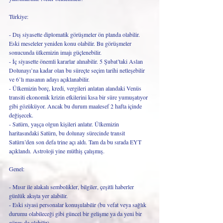
Türkiye:
- Dış siyasette diplomatik görüşmeler ön planda olabilir. 
Eski meseleler yeniden konu olabilir. Bu görüşmeler 
sonucunda ülkemizin imajı güçlenebilir. 
- İç siyasette önemli kararlar alınabilir. 5 Şubat’taki Aslan 
Dolunayı’na kadar olan bu süreçte seçim tarihi netleşebilir 
ve 6’lı masanın adayı açıklanabilir. 
- Ülkemizin borç, kredi, vergileri anlatan alandaki Venüs 
transiti ekonomik krizin etkilerini kısa bir süre yumuşatıyor 
gibi gözüküyor. Ancak bu durum maalesef 2 hafta içinde 
değişecek.
- Satürn, yaşça olgun kişileri anlatır. Ülkemizin 
haritasındaki Satürn, bu dolunay sürecinde transit 
Satürn’den son defa trine açı aldı. Tam da bu sırada EYT 
açıklandı. Astroloji yine müthiş çalışmış. 
Genel:
- Mısır ile alakalı sembolikler, bilgiler, çeşitli haberler 
günlük akışta yer alabilir.
- Eski siyasi personalar konuşulabilir (bu vefat veya sağlık 
durumu olabileceği gibi güncel bir gelişme ya da yeni bir 
görev de olabilir).