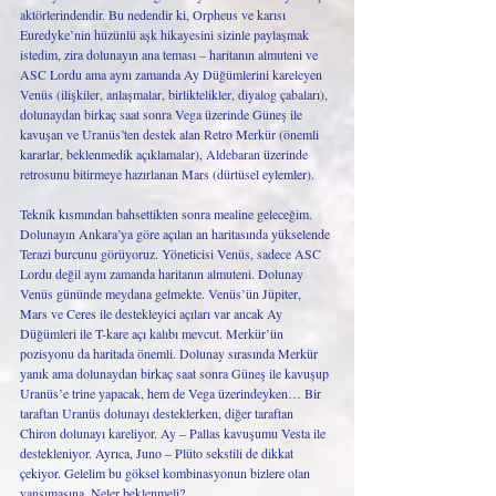
aktörlerindendir. Bu nedendir ki, Orpheus ve karısı 
Euredyke’nin hüzünlü aşk hikayesini sizinle paylaşmak 
istedim, zira dolunayın ana teması – haritanın almuteni ve 
ASC Lordu ama aynı zamanda Ay Düğümlerini kareleyen 
Venüs (ilişkiler, anlaşmalar, birliktelikler, diyalog çabaları), 
dolunaydan birkaç saat sonra Vega üzerinde Güneş ile 
kavuşan ve Uranüs’ten destek alan Retro Merkür (önemli 
kararlar, beklenmedik açıklamalar), Aldebaran üzerinde 
retrosunu bitirmeye hazırlanan Mars (dürtüsel eylemler). 
Teknik kısmından bahsettikten sonra mealine geleceğim. 
Dolunayın Ankara’ya göre açılan an haritasında yükselende 
Terazi burcunu görüyoruz. Yöneticisi Venüs, sadece ASC 
Lordu değil aynı zamanda haritanın almuteni. Dolunay 
Venüs gününde meydana gelmekte. Venüs’ün Jüpiter, 
Mars ve Ceres ile destekleyici açıları var ancak Ay 
Düğümleri ile T-kare açı kalıbı mevcut. Merkür’ün 
pozisyonu da haritada önemli. Dolunay sırasında Merkür 
yanık ama dolunaydan birkaç saat sonra Güneş ile kavuşup 
Uranüs’e trine yapacak, hem de Vega üzerindeyken… Bir 
taraftan Uranüs dolunayı desteklerken, diğer taraftan 
Chiron dolunayı kareliyor. Ay – Pallas kavuşumu Vesta ile 
destekleniyor. Ayrıca, Juno – Plüto sekstili de dikkat 
çekiyor. Gelelim bu göksel kombinasyonun bizlere olan 
yansımasına. Neler beklenmeli?