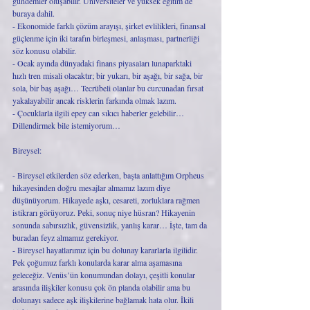
gündemler oluşabilir. Üniversiteler ve yüksek eğitim de 
buraya dahil. 
- Ekonomide farklı çözüm arayışı, şirket evlilikleri, finansal 
güçlenme için iki tarafın birleşmesi, anlaşması, partnerliği 
söz konusu olabilir. 
- Ocak ayında dünyadaki finans piyasaları lunaparktaki 
hızlı tren misali olacaktır; bir yukarı, bir aşağı, bir sağa, bir 
sola, bir baş aşağı… Tecrübeli olanlar bu curcunadan fırsat 
yakalayabilir ancak risklerin farkında olmak lazım. 
- Çocuklarla ilgili epey can sıkıcı haberler gelebilir… 
Dillendirmek bile istemiyorum… 
Bireysel:
- Bireysel etkilerden söz ederken, başta anlattığım Orpheus 
hikayesinden doğru mesajlar almamız lazım diye 
düşünüyorum. Hikayede aşkı, cesareti, zorluklara rağmen 
istikrarı görüyoruz. Peki, sonuç niye hüsran? Hikayenin 
sonunda sabırsızlık, güvensizlik, yanlış karar… İşte, tam da 
buradan feyz almamız gerekiyor. 
- Bireysel hayatlarımız için bu dolunay kararlarla ilgilidir. 
Pek çoğumuz farklı konularda karar alma aşamasına 
geleceğiz. Venüs’ün konumundan dolayı, çeşitli konular 
arasında ilişkiler konusu çok ön planda olabilir ama bu 
dolunayı sadece aşk ilişkilerine bağlamak hata olur. İkili 