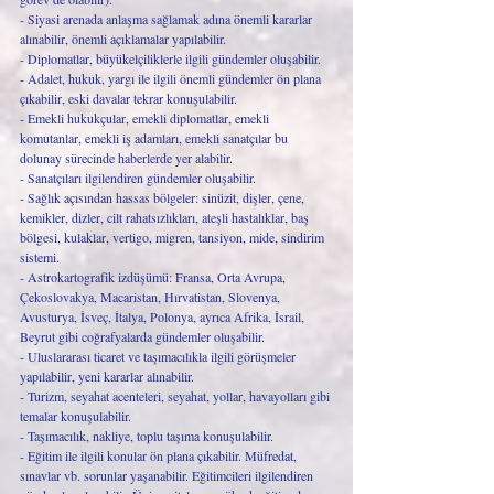
- Siyasi arenada anlaşma sağlamak adına önemli kararlar 
alınabilir, önemli açıklamalar yapılabilir. 
- Diplomatlar, büyükelçiliklerle ilgili gündemler oluşabilir. 
- Adalet, hukuk, yargı ile ilgili önemli gündemler ön plana 
çıkabilir, eski davalar tekrar konuşulabilir. 
- Emekli hukukçular, emekli diplomatlar, emekli 
komutanlar, emekli iş adamları, emekli sanatçılar bu 
dolunay sürecinde haberlerde yer alabilir. 
- Sanatçıları ilgilendiren gündemler oluşabilir. 
- Sağlık açısından hassas bölgeler: sinüzit, dişler, çene, 
kemikler, dizler, cilt rahatsızlıkları, ateşli hastalıklar, baş 
bölgesi, kulaklar, vertigo, migren, tansiyon, mide, sindirim 
sistemi.
- Astrokartografik izdüşümü: Fransa, Orta Avrupa, 
Çekoslovakya, Macaristan, Hırvatistan, Slovenya, 
Avusturya, İsveç, İtalya, Polonya, ayrıca Afrika, İsrail, 
Beyrut gibi coğrafyalarda gündemler oluşabilir. 
- Uluslararası ticaret ve taşımacılıkla ilgili görüşmeler 
yapılabilir, yeni kararlar alınabilir. 
- Turizm, seyahat acenteleri, seyahat, yollar, havayolları gibi 
temalar konuşulabilir. 
- Taşımacılık, nakliye, toplu taşıma konuşulabilir.
- Eğitim ile ilgili konular ön plana çıkabilir. Müfredat, 
sınavlar vb. sorunlar yaşanabilir. Eğitimcileri ilgilendiren 