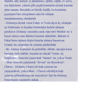
ilişkiler, aile, kariyer, iş planlaması, eğitim, sağlık, ev-yuva, 
yer değiştirme, yatırım gibi çeşitli konularda önemli kararlar 
alma zamanı. Buradaki en büyük özellik, bu konuların 
geçmişten beri süregelmesi ama bir sebeple 
tamamlanmamış olmalarıdır. 
- Dolunaya destek veren Pallas ve Vesta diyor ki, stratejini 
iyi belirlemen ve kendini belirlediğin hedefe adaman 
gerekiyor. Dolunay sırasında yanık olan retro Merkür Ay’a 
karşıt olunca sana dürtüsel kararlar aldırabilir, dikkatli ol. 
Fakat buna rağmen doğru kararlar almaya başarırsan 
Uranüs’ün sürprizleri de yüzünü güldürebilir. 
- Bu dolunay kopuşları da getirebilir, elbette, alacağın karar 
bununla ilgili olabilir. Seçimin ne olacak? Venüs-Ay 
Düğümleri t-karesini çalıştırarak “tamam” mı, yoksa Venüs 
– Mars trinesini çalıştırarak “devam” mı diyeceksin? 
Chiron – Dolunay t-karesi ile kalp yarasını mı 
yaşayacaksın, yoksa Mars – Chiron sekstiliyle kalp 
yarasını şifalandırmayı mı seçeceksin? İşte bu dolunay, 
buna benzer seçimlerle alakalı… 
Dolunay sırasında gökyüzünde yıldız şöleni var; Ay – 
Sirius, Güneş – Vega, Mars – Aldebaran, Satürn – 
Sadalsuud. Sirius’un “beyaz” tarafındaysan, adil 
davranıyorsan, Aldebaran’ın istediği gibi dürüstsen ve 
hileye başvurmuyorsan, Sadalsuud’daki Satürn’ün istediği 