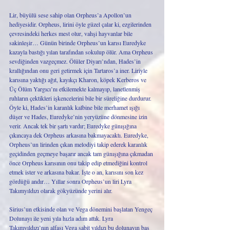
Lir, büyülü sese sahip olan Orpheus’a Apollon’un 
hediyesidir. Orpheus, lirini öyle güzel çalar ki, ezgilerinden 
çevresindeki herkes mest olur, vahşi hayvanlar bile 
sakinleşir… Günün birinde Orpheus’un karısı Euredyke 
kazayla bastığı yılan tarafından sokulup ölür. Ama Orpheus 
sevdiğinden vazgeçmez. Ölüler Diyarı’ndan, Hades’in 
krallığından onu geri getirmek için Tartaros’a iner. Liriyle 
karısına yaktığı ağıt, kayıkçı Kharon, köpek Kerberos ve 
Üç Ölüm Yargıcı’nı etkilemekte kalmayıp, lanetlenmiş 
ruhların çektikleri işkencelerini bile bir süreliğine durdurur. 
Öyle ki, Hades’in karanlık kalbine bile merhamet ışığı 
düşer ve Hades, Euredyke’nin yeryüzüne dönmesine izin 
verir. Ancak tek bir şartı vardır; Euredyke günışığına 
çıkıncaya dek Orpheus arkasına bakmayacaktı. Euredyke, 
Orpheus’un lirinden çıkan melodiyi takip ederek karanlık 
geçidinden geçmeye başarır ancak tam günışığına çıkmadan 
önce Orpheus karısının onu takip edip etmediğini kontrol 
etmek ister ve arkasına bakar. İşte o an, karısını son kez 
gördüğü andır… Yıllar sonra Orpheus’un liri Lyra 
Takımyıldızı olarak gökyüzünde yerini alır.
Sirius’un etkisinde olan ve Vega dönemini başlatan Yengeç 
Dolunayı ile yeni yıla hızla adım attık. Lyra 
Takımyıldızı’nın alfası Vega sabit yıldızı bu dolunayın baş 