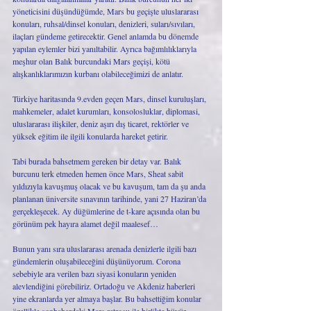
yöneticisini düşündüğümde, Mars bu geçişte uluslararası 
konuları, ruhsal/dinsel konuları, denizleri, suları/sıvıları, 
ilaçları gündeme getirecektir. Genel anlamda bu dönemde 
yapılan eylemler bizi yanıltabilir. Ayrıca bağımlılıklarıyla 
meşhur olan Balık burcundaki Mars geçişi, kötü 
alışkanlıklarımızın kurbanı olabileceğimizi de anlatır. 
Türkiye haritasında 9.evden geçen Mars, dinsel kuruluşları, 
mahkemeler, adalet kurumları, konsolosluklar, diplomasi, 
uluslararası ilişkiler, deniz aşırı dış ticaret, rektörler ve 
yüksek eğitim ile ilgili konularda hareket getirir. 
Tabi burada bahsetmem gereken bir detay var. Balık 
burcunu terk etmeden hemen önce Mars, Sheat sabit 
yıldızıyla kavuşmuş olacak ve bu kavuşum, tam da şu anda 
planlanan üniversite sınavının tarihinde, yani 27 Haziran’da 
gerçekleşecek. Ay düğümlerine de t-kare açısında olan bu 
görünüm pek hayıra alamet değil maalesef… 
Bunun yanı sıra uluslararası arenada denizlerle ilgili bazı 
gündemlerin oluşabileceğini düşünüyorum. Corona 
sebebiyle ara verilen bazı siyasi konuların yeniden 
alevlendiğini görebiliriz. Ortadoğu ve Akdeniz haberleri 
yine ekranlarda yer almaya başlar. Bu bahsettiğim konular 
özellikle sonbahardaki Mars retrosu ile birlikte büyür. 