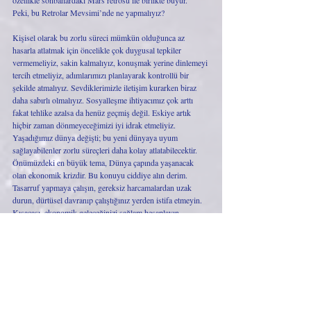
Peki, bu Retrolar Mevsimi’nde ne yapmalıyız?
Kişisel olarak bu zorlu süreci mümkün olduğunca az 
hasarla atlatmak için öncelikle çok duygusal tepkiler 
vermemeliyiz, sakin kalmalıyız, konuşmak yerine dinlemeyi 
tercih etmeliyiz, adımlarımızı planlayarak kontrollü bir 
şekilde atmalıyız. Sevdiklerimizle iletişim kurarken biraz 
daha sabırlı olmalıyız. Sosyalleşme ihtiyacımız çok arttı 
fakat tehlike azalsa da henüz geçmiş değil. Eskiye artık 
hiçbir zaman dönmeyeceğimizi iyi idrak etmeliyiz. 
Yaşadığımız dünya değişti; bu yeni dünyaya uyum 
sağlayabilenler zorlu süreçleri daha kolay atlatabilecektir. 
Önümüzdeki en büyük tema, Dünya çapında yaşanacak 
olan ekonomik krizdir. Bu konuyu ciddiye alın derim. 
Tasarruf yapmaya çalışın, gereksiz harcamalardan uzak 
durun, dürtüsel davranıp çalıştığınız yerden istifa etmeyin. 
Kısacası, ekonomik geleceğinizi sağlam hesaplayın. 
Ekonomik buhran ile daha uzun süre başetmek zorunda 
kalacağız. Su sıkıntısı, kıtlık… Bu sene atılan tohumların 
hasadını seneye toplayacağız. “2020 kabus gibi çöktü biran 
önce 2021’e geçsek” diyenlere söylemek zorundayım; 
2020’de dönüşüm başladı ve dönüşümler kolay olmaz, kısa 
da sürmez… Ama tırtılın kelebeğe dönüşmesi gibi sonu 
güzel olur :)