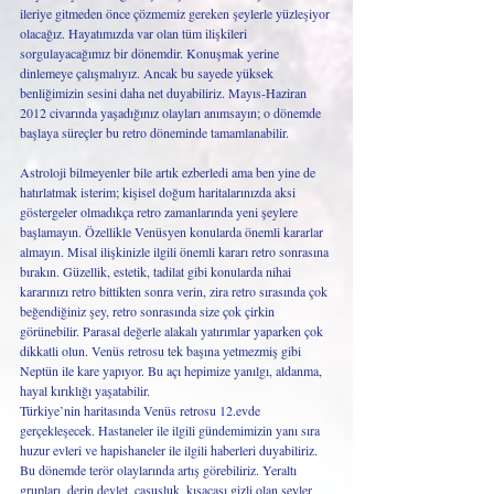
ileriye gitmeden önce çözmemiz gereken şeylerle yüzleşiyor 
olacağız. Hayatımızda var olan tüm ilişkileri 
sorgulayacağımız bir dönemdir. Konuşmak yerine 
dinlemeye çalışmalıyız. Ancak bu sayede yüksek 
benliğimizin sesini daha net duyabiliriz. Mayıs-Haziran 
2012 civarında yaşadığınız olayları anımsayın; o dönemde 
başlaya süreçler bu retro döneminde tamamlanabilir.
Astroloji bilmeyenler bile artık ezberledi ama ben yine de 
hatırlatmak isterim; kişisel doğum haritalarınızda aksi 
göstergeler olmadıkça retro zamanlarında yeni şeylere 
başlamayın. Özellikle Venüsyen konularda önemli kararlar 
almayın. Misal ilişkinizle ilgili önemli kararı retro sonrasına 
bırakın. Güzellik, estetik, tadilat gibi konularda nihai 
kararınızı retro bittikten sonra verin, zira retro sırasında çok 
beğendiğiniz şey, retro sonrasında size çok çirkin 
görünebilir. Parasal değerle alakalı yatırımlar yaparken çok 
dikkatli olun. Venüs retrosu tek başına yetmezmiş gibi 
Neptün ile kare yapıyor. Bu açı hepimize yanılgı, aldanma, 
hayal kırıklığı yaşatabilir.
Türkiye’nin haritasında Venüs retrosu 12.evde 
gerçekleşecek. Hastaneler ile ilgili gündemimizin yanı sıra 
huzur evleri ve hapishaneler ile ilgili haberleri duyabiliriz. 
Bu dönemde terör olaylarında artış görebiliriz. Yeraltı 
grupları, derin devlet, casusluk, kısacası gizli olan şeyler 