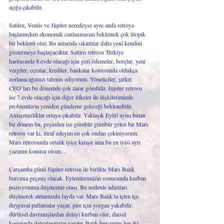
açığa çıkabilir.
Satürn, Venüs ve Jüpiter neredeyse aynı anda retroya 
başlamışken ekonomik canlanmasını beklemek çok ütopik 
bir beklenti olur. Bu anlamda sıkıntılar daha yeni kendini 
göstermeye başlayacaktır. Satürn retrosu Türkiye 
haritasında 8.evde olacağı için geri ödemeler, borçlar, yeni 
vergiler, cezalar, krediler, bankalar konusunda oldukça 
zorlanacağımızı tahmin ediyorum. Yöneticiler, şirket 
CEO’ları bu dönemde çok zarar görebilir. Jüpiter retrosu 
ise 7.evde olacağı için diğer ülkeler ile ilişkilerimizde 
problemlerin yeniden gündeme geleceği beklenebilir. 
Anlaşmazlıklar ortaya çıkabilir. Yaklaşık Eylül ayını bulan 
bir dönem bu, peşinden ise gümbür gümbür gelen bir Mars 
retrosu var ki, itiraf edeyim en çok ondan çekiniyorum. 
Mars retrosunda ortalık iyice kızışır ama bu en iyisi ayrı 
yazımın konusu olsun…
Çarşamba günü Jüpiter retrosu ile birlikte Mars Balık 
burcuna geçmiş olacak. Eylemlerimizin sonucunda kurban 
pozisyonuna düşmemiz olası. Bu nedenle adımları 
düşünerek atmamızda fayda var. Mars Balık’ta içten içe 
duygusal patlamalar yaşar, pire için yorgan yakabilir, 
dürtüsel davranışlardan dolayı kurban olur, dinsel 
konularda dalgalanmalar yaratır. Balık burcunun her iki 