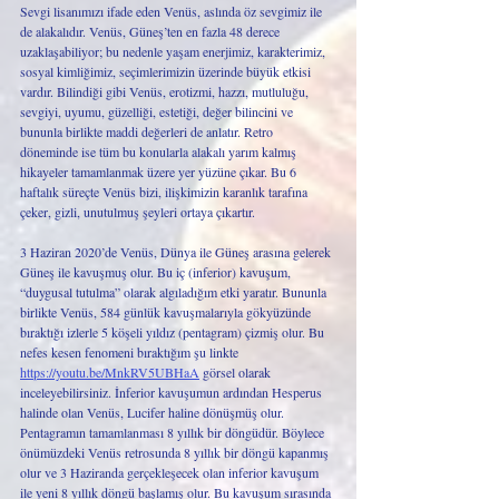
Sevgi lisanımızı ifade eden Venüs, aslında öz sevgimiz ile 
de alakalıdır. Venüs, Güneş’ten en fazla 48 derece 
uzaklaşabiliyor; bu nedenle yaşam enerjimiz, karakterimiz, 
sosyal kimliğimiz, seçimlerimizin üzerinde büyük etkisi 
vardır. Bilindiği gibi Venüs, erotizmi, hazzı, mutluluğu, 
sevgiyi, uyumu, güzelliği, estetiği, değer bilincini ve 
bununla birlikte maddi değerleri de anlatır. Retro 
döneminde ise tüm bu konularla alakalı yarım kalmış 
hikayeler tamamlanmak üzere yer yüzüne çıkar. Bu 6 
haftalık süreçte Venüs bizi, ilişkimizin karanlık tarafına 
çeker, gizli, unutulmuş şeyleri ortaya çıkartır. 
3 Haziran 2020’de Venüs, Dünya ile Güneş arasına gelerek 
Güneş ile kavuşmuş olur. Bu iç (inferior) kavuşum, 
“duygusal tutulma” olarak algıladığım etki yaratır. Bununla 
birlikte Venüs, 584 günlük kavuşmalarıyla gökyüzünde 
bıraktığı izlerle 5 köşeli yıldız (pentagram) çizmiş olur. Bu 
nefes kesen fenomeni bıraktığım şu linkte 
https://youtu.be/MnkRV5UBHaA
 görsel olarak 
inceleyebilirsiniz. İnferior kavuşumun ardından Hesperus 
halinde olan Venüs, Lucifer haline dönüşmüş olur. 
Pentagramın tamamlanması 8 yıllık bir döngüdür. Böylece 
önümüzdeki Venüs retrosunda 8 yıllık bir döngü kapanmış 
olur ve 3 Haziranda gerçekleşecek olan inferior kavuşum 
ile yeni 8 yıllık döngü başlamış olur. Bu kavuşum sırasında 