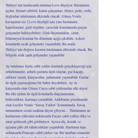
Türkiye’nin haritasında tutulma 6.eve düşüyor. Hastaneler, 
işçiler, hizmet sektörü, kamu çalışanları, itfaiye, polis, ordu, 
doğrudan tutulmanın etkisinde olacak. Güneş-Venüs 
kavuşumu ise 12.eve düştüğü için yine hastaneler, 
hapishaneler, gizli örgütler, casusluk konularında gergin 
gelişmeler bekleyebiliriz. Gizli düşmanlıklar, sırlar, 
bilinmeyen konular bu dönemde açığa çıkabilir. Askeri 
konularda sıcak gelişmeler yaşanabilir. Bu arada 
Türkiye’nin doğusu kısmen tutulmanın etkisinde olacak. Bu 
bölgede ufak çaplı gelişmeler yaşanabilir. 
Ay tutulması Sarin sabit yıldızı üzerinde gerçekleşeceği için 
zehirlenmeler, zehirli gazlarla ilgili olaylar, gaz kaçağı, 
nükleer sızıntı, kimyasallar, patlamalar yaşanabilir. Gazlar 
ile ilgili şaşıracağımız bir haber duyabiliriz. Ay’ın 
karşısında olan Güneş Cursa sabit yıldızından etki alıyor. 
Bu etki eğitim ile ilgili konularda dalgalanmalar, 
belirsizlikler, karmaşa yaratabilir. Aldebaran gözetiminde 
olan Lucifer Venüs “Savaş Yıldızı” konumunda. Savaş 
tamtamların sesini uzaktan duyar gibiyim… Tutulmanın an 
haritasının yükselen noktasında Facies sabit yıldızı öfke ve 
zarar getirecek gibi görünüyor. Ayrıca diş, kemik ve 
egzama gibi cilt rahatsızlıkları yaşatabilir. Haritanın tepe 
noktasında Princeps sabit yıldızı var. Bir taraftan cenazeler 