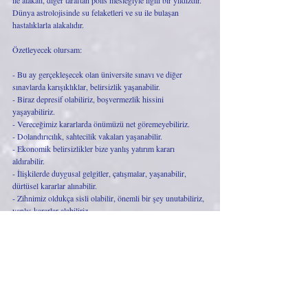
ile alakalı, diğer taraftan polis mesleğiyle ilgili bir yıldızdır. 
Dünya astrolojisinde su felaketleri ve su ile bulaşan 
hastalıklarla alakalıdır. 
Özetleyecek olursam:
- Bu ay gerçekleşecek olan üniversite sınavı ve diğer 
sınavlarda karışıklıklar, belirsizlik yaşanabilir.
- Biraz depresif olabiliriz, boşvermezlik hissini 
yaşayabiliriz.
- Vereceğimiz kararlarda önümüzü net göremeyebiliriz.
- Dolandırıcılık, sahtecilik vakaları yaşanabilir. 
- Ekonomik belirsizlikler bize yanlış yatırım kararı 
aldırabilir.
- İlişkilerde duygusal gelgitler, çatışmalar, yaşanabilir, 
dürtüsel kararlar alınabilir.
- Zihnimiz oldukça sisli olabilir, önemli bir şey unutabiliriz, 
yanlış kararlar alabiliriz.
- Fiziksel olarak kendimizi yorgun hissedebiliriz.
- Su ve sıvılarla ilgili ciddi tehlikeler oluşabilir.
- Su felaketleri, deniz ile ilgili olaylar, gemi kazaları, deniz 
merkezli deprem, tsunami, sel, toprak kayması, yoğun 
yağışlar gibi su ile alakalı afetler yaşanabilir.
- Askeri konularda gelişmeler beklenebilir.
- Gizli, bilinmeyen şeylerin ortaya çıkmasını bekleyebiliriz.