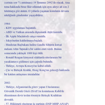
(serinin son 71.tutulması) 19 Temmuz 2092’de olacak. Ana 
tema hakkında biraz fikir edinmek için aynı aileye ait son 2 
tutulmaya göz atalım. O yıllarda yaşanan konuların devamı 
niteliğinde gündemler yaşayabiliriz.
1984:
- KDV uygulaması başlatıldı.
- ABD ve Vatikan arasında diplomatik ilişki kuruldu.
- İlk Apple Macintosh satışa sunuldu.
- Sıkıyönetim kaldırılmaya başladı.
- Hindistan Başbakanı Indira Gandhi Sihlerin kutsal 
mekanı Altın Tapınak'a bir saldırı emri verdi. Bunun 
sonucunda yaklaşık 1000 kişi öldü.
- Ronald Reagan kimyasal silahlarda uluslararası bir 
yasaklamaya gidilmesi için çağrıda bulundu.
- Türkiye, Avrupa Konseyi'ne kabul edildi.
- Çin ve Birleşik Krallık, Hong Kong'un geleceği hakkında 
bir katılım anlaşması imzaladılar.
2002:
- Türkiye, Afganistan'da görev yapan Uluslararası 
Güvenlik Destek Gücü (ISAF)'ın komutasını Kabil'de 
düzenlenen devir teslim töreniyle Birleşik Krallıktan 
devraldı.
- 57. Hükûmeti oluşturan üç partinin (DSP-MHP-ANAP) 