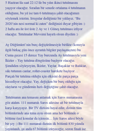
5 Haziran’da saat 22:12’de bu yılın ikinci tutulmasını 
yaşıyor olacağız. Sıradan bir senede ortalama 4 tutulmanın 
olduğunu, bu yıl ise tam 6 tutulmaya şahit olacağımızı 
söylemek isterim. Irregular dediğimiz bir yıldayız. “Bu 
2020’nin nesi normal ki zaten” dediğinizi duyar gibiyim :) 
2 hafta ara ile üst üste 2 Ay ve 1 Güneş tutulması izliyor 
olacağız. Tutulmalar Mevsimi hayırlı olsun diyelim :)
Ay Düğümleri’nin burç değiştirilmesiyle birlikte (konuyla 
ilgili birkaç gün önce ayrıntılı bilgiler paylaşmıştım) bu 
Cuma gecesi 15 derece Yay burcunda Ay tutulmasıyla yeni 
İkizler – Yay tutulma döngüsüne başlıyor olacağız. 
Şimdiden söyleyeyim, İkizler, Yaylar, Başaklar ve Balıklar, 
sıkı tutunun canlar, roller-coaster harekete başlıyor…
Parçalı bir tutulma olduğu için etkisini de parça parça 
hissediyor olacağız. Yay, değişken bir burç olduğu için 
olayların ve gündemin hızlı değiştiğine şahit olacağız.
Tutulmanın ana temasını anlamak için Saros numarasına 
göz atalım. 111 numaralı Saros ailesine ait bir tutulmayla 
karşı karşıyayız. Bir TV dizisini hayal edin; dizinin tüm 
bölümlerinde ana tema aynı olsun ama her bölümde o 
bölüme özel konular da işlensin… İşte Saros ailesi böyle 
bir şey :) Bu 111 numaralı dizinin ilk bölümü 830 yılında 
yayınlandı, şu anda 67.bölümü izleyeceğiz, sezon finali ise 