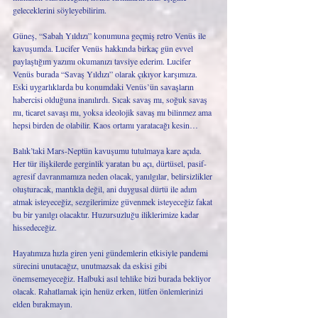
geleceklerini söyleyebilirim.
Güneş, “Sabah Yıldızı” konumuna geçmiş retro Venüs ile 
kavuşumda. Lucifer Venüs hakkında birkaç gün evvel 
paylaştığım yazımı okumanızı tavsiye ederim. Lucifer 
Venüs burada “Savaş Yıldızı” olarak çıkıyor karşımıza. 
Eski uygarlıklarda bu konumdaki Venüs’ün savaşların 
habercisi olduğuna inanılırdı. Sıcak savaş mı, soğuk savaş 
mı, ticaret savaşı mı, yoksa ideolojik savaş mı bilinmez ama 
hepsi birden de olabilir. Kaos ortamı yaratacağı kesin…
Balık’taki Mars-Neptün kavuşumu tutulmaya kare açıda. 
Her tür ilişkilerde gerginlik yaratan bu açı, dürtüsel, pasif-
agresif davranmamıza neden olacak, yanılgılar, belirsizlikler 
oluşturacak, mantıkla değil, ani duygusal dürtü ile adım 
atmak isteyeceğiz, sezgilerimize güvenmek isteyeceğiz fakat 
bu bir yanılgı olacaktır. Huzursuzluğu iliklerimize kadar 
hissedeceğiz. 
Hayatımıza hızla giren yeni gündemlerin etkisiyle pandemi 
sürecini unutacağız, unutmazsak da eskisi gibi 
önemsemeyeceğiz. Halbuki asıl tehlike bizi burada bekliyor 
olacak. Rahatlamak için henüz erken, lütfen önlemlerinizi 
elden bırakmayın. 