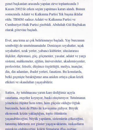
genel başkanları arasında yapılan zirve toplantısında 3 
Kasım 2002'de erken seçim yapılması kararı alındı. Bunun 
sonucunda Adalet ve Kalkınma Partisi Tek başına iktidar 
oldu. TBMM sadece Adalet ve Kalkınma Partisi ve 
Cumhuriyet Halk Partisi girebildi. Abdullah Gül Başbakan 
olarak görevine başladı.
Evet, ana tema az çok belirlenmeye başladı. Yay burcunun 
semboliği de unutulmamalıdır. Denizaşırı seyahatler, uçak 
seyahatleri, uzak yerler, yabancı kültürler, uluslararası 
ilişkiler, diplomasi, göç, göçmenler, yasalar, adalet ve yargı 
sistemi, mahkemeler, eğitim, üniversiteler, akademisyenler, 
profesörler, felsefe, düşünce özgürlüğü, medya, inançlar, 
din, din adamları, ibadet yerleri, fanatizm. Bu konularda, 
belki geçmişte bıraktığımız ama aniden ortaya çıkan krizli 
etkileri ve skandalları yaşayabiliriz. 
Satürn, Ay tutulmasına yarım kare dediğimiz açıyla 
sınırlama, engeller koyuyor, baskı oluşturuyor. Tutulmanın 
yöneticisi Jüpiter hem retro, hem güçsüz olduğu Oğlak 
burcunda, hem de Plüto ile kavuşuma gidiyor. Büyük 
ekonomik krizin yaklaştığını, toplu ölümlerin 
yaşanabileceğini, büyük yapıların, sistemlerin çökeceğini, 
tanınmış liderlerin zor günler yaşayacaklarını, suikastların 
mümkün olabileceğini, köklü firmaların iflas eşiğine 