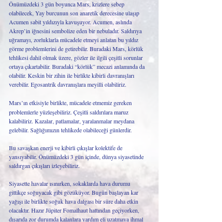
Önümüzdeki 3 gün boyunca Mars, krizlere sebep 
olabilecek, Yay burcunun son anaretik derecesine ulaşıp 
Acumen sabit yıldızıyla kavuşuyor. Acumen, aslında 
Akrep’in iğnesini sembolize eden bir nebuladır. Saldırıya 
uğramayı, zorluklarla mücadele etmeyi anlatan bu yıldız 
görme problemlerini de getirebilir. Buradaki Mars, körlük 
tehlikesi dahil olmak üzere, gözler ile ilgili çeşitli sorunlar 
ortaya çıkartabilir. Buradaki “körlük” mecazi anlamında da 
olabilir. Keskin bir zihin ile birlikte kibirli davranışları 
verebilir.
Egosantrik davranışlara meyilli olabiliriz.
Mars’ın etkisiyle birlikte,
mücadele etmemiz gereken 
problemlerle yüzleşebiliriz. Çeşitli saldırılara maruz 
kalabiliriz. Kazalar, patlamalar, yaralanmalar meydana 
gelebilir. Sağlığımızın tehlikede olabileceği günlerdir. 
Bu savaşkan enerji ve kibirli çıkışlar kolektife de 
yansıyabilir. Önümüzdeki 3 gün içinde, dünya siyasetinde 
saldırgan çıkışları izleyebiliriz. 
Siyasette havalar ısınırken, sokaklarda hava durumu 
gittikçe soğuyacak gibi gözüküyor. Bugün başlayan kar 
yağışı ile birlikte soğuk hava dalgası bir süre daha etkin 
olacaktır. Hazır Jüpiter Fomalhaut hattından geçiyorken, 
dışarıda zor durumda kalanlara yardım eli uzatmaya ihmal 