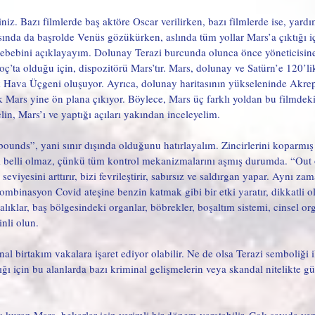
siniz. Bazı filmlerde baş aktöre Oscar verilirken, bazı filmlerde ise, yard
tasında da başrolde Venüs gözükürken, aslında tüm yollar Mars’a çıktığı i
ebebini açıklayayım. Dolunay Terazi burcunda olunca önce yöneticisine
’ta olduğu için, dispozitörü Mars’tır. Mars, dolunay ve Satürn’e 120’lik 
ava Üçgeni oluşuyor. Ayrıca, dolunay haritasının yükseleninde Akrep
rak Mars yine ön plana çıkıyor. Böylece, Mars üç farklı yoldan bu filmdek
in, Mars’ı ve yaptığı açıları yakından inceleyelim. 
bounds”, yani sınır dışında olduğunu hatırlayalım. Zincirlerini koparmı
ı belli olmaz, çünkü tüm kontrol mekanizmalarını aşmış durumda. “Out
iyesini arttırır, bizi fevrileştirir, sabırsız ve saldırgan yapar. Aynı za
kombinasyon Covid ateşine benzin katmak gibi bir etki yaratır, dikkatli o
talıklar, baş bölgesindeki organlar, böbrekler, boşaltım sistemi, cinsel or
li olun. 
 birtakım vakalara işaret ediyor olabilir. Ne de olsa Terazi semboliği il
ığı için bu alanlarda bazı kriminal gelişmelerin veya skandal nitelikte 