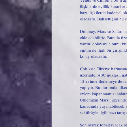
Venüs ve Chiron’a 60’lı açı
ilişkilerde evlilik kararlar
bazı ilişkilerde kadersel 
olacaktır. Bahsettiğim bu e
Dolunay, Mars ve Satürn ar
elde edebiliriz. Burada özel
vardır, dolaysıyla bunu ku
eğitim ile ilgili bir giri
kolay olacaktır. 
Çok kısa Türkiye haritasın
üzerinde. ASC noktası, nat
12.evinde ilerlemeye devam
yapıyor. Bu durumda ülkec
evlere kapanmamızı anlatma
Ülkemizin Mars’ı üzerinde 
kanadında yaşanabilecek sık
sektörüyle ilgili bazı tartı
Son olarak toparlayacak olu