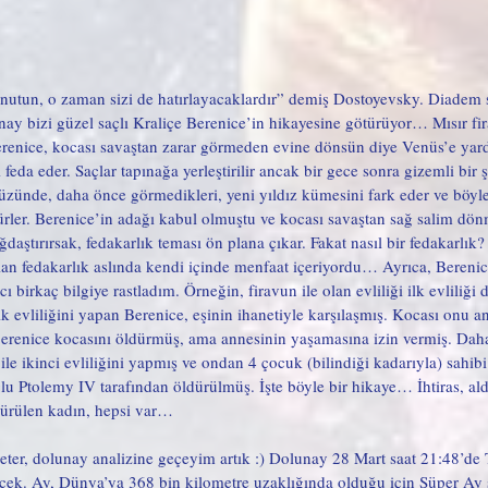
unutun, o zaman sizi de hatırlayacaklardır” demiş Dostoyevsky. Diadem s
ay bizi güzel saçlı Kraliçe Berenice’in hikayesine götürüyor… Mısır fi
Berenice, kocası savaştan zarar görmeden evine dönsün diye Venüs’e yard
 feda eder. Saçlar tapınağa yerleştirilir ancak bir gece sonra gizemli bir 
üzünde, daha önce görmedikleri, yeni yıldız kümesini fark eder ve böyl
ürler. Berenice’in adağı kabul olmuştu ve kocası savaştan sağ salim dön
aştırırsak, fedakarlık teması ön plana çıkar. Fakat nasıl bir fedakarlık?
an fedakarlık aslında kendi içinde menfaat içeriyordu… Ayrıca, Berenic
cı birkaç bilgiye rastladım. Örneğin, firavun ile olan evliliği ilk evliliği 
evliliğini yapan Berenice, eşinin ihanetiyle karşılaşmış. Kocası onu an
erenice kocasını öldürmüş, ama annesinin yaşamasına izin vermiş. Daha
ile ikinci evliliğini yapmış ve ondan 4 çocuk (bilindiği kadarıyla) sahibi
ğlu Ptolemy IV tarafından öldürülmüş. İşte böyle bir hikaye… İhtiras, ald
dürülen kadın, hepsi var… 
eter, dolunay analizine geçeyim artık :) Dolunay 28 Mart saat 21:48’de 
ek. Ay, Dünya’ya 368 bin kilometre uzaklığında olduğu için Süper Ay sı