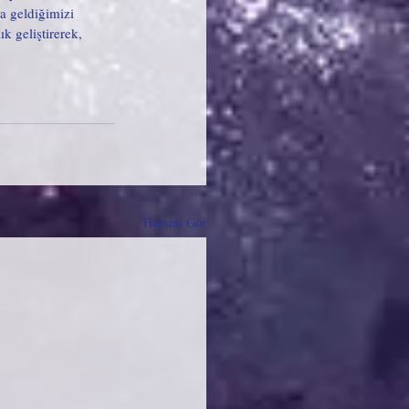
a geldiğimizi 
k geliştirerek, 
Hepsini Gör