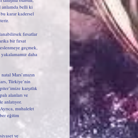
 tanışma olabilir, 
l anlamda belli ki 
 bu karar kadersel 
erir. 
nabilirsek fırsatlar 
rika bir fırsat 
 beslenmeye geçmek, 
arı yakalamamız daha 
 natal Mars’ımızın 
ars, Türkiye’nin 
ter’imize karşıtlık 
lı alanları ve 
e anlatıyor. 
 Ayrıca, muhalefet 
ber eğitim 
siyaset ve 