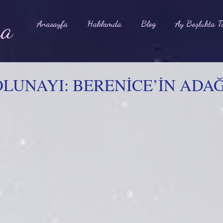
na
Anasayfa
Hakkımda
Blog
Ay Boşlukta T
OLUNAYI: BERENİCE’İN ADAĞ