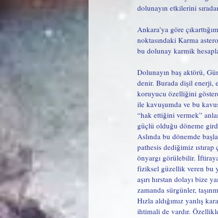
dolunayın etkilerini sıra
Ankara’ya göre çıkarttığım
noktasındaki Karma astero
bu dolunay karmik hesaplaş
Dolunayın baş aktörü, Gün
denir. Burada dişil enerji,
koruyucu özelliğini göster
ile kavuşumda ve bu kavuşu
“hak ettiğini vermek” anlam
güçlü olduğu döneme girdik
Aslında bu dönemde başlaya
pathesis dediğimiz ıstırap 
önyargı görülebilir. İftir
fiziksel güzellik veren bu
aşırı hırstan dolayı bize yan
zamanda sürgünler, taşınma
Hızla aldığımız yanlış karar
ihtimali de vardır. Özellikl