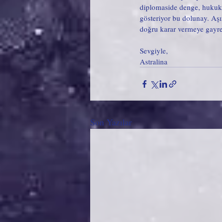
diplomaside denge, hukuk v
gösteriyor bu dolunay. Aşır
doğru karar vermeye gayret 
Sevgiyle,
Astralina
Son Yazılar