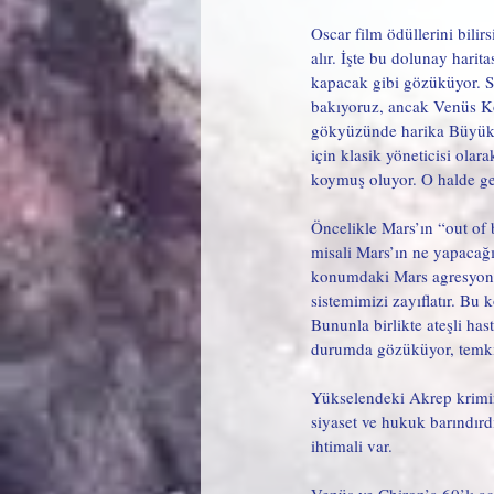
Oscar film ödüllerini bilir
alır. İşte bu dolunay hari
kapacak gibi gözüküyor. S
bakıyoruz, ancak Venüs Koç
gökyüzünde harika Büyük H
için klasik yöneticisi ola
koymuş oluyor. O halde gel
Öncelikle Mars’ın “out of 
misali Mars’ın ne yapacağ
konumdaki Mars agresyon sev
sistemimizi zayıflatır. Bu 
Bununla birlikte ateşli has
durumda gözüküyor, temkin
Yükselendeki Akrep kriminal
siyaset ve hukuk barındırd
ihtimali var. 