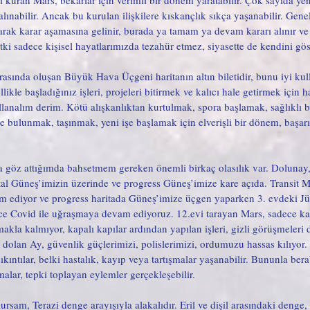
 kuran Mars, bekarlar için verimli bir dönem yaratabilir. Çok sayıda yeni
ı alınabilir. Ancak bu kurulan ilişkilere kıskançlık sıkça yaşanabilir. Gene
olarak karar aşamasına gelinir, burada ya tamam ya devam kararı alınır ve
tki sadece kişisel hayatlarımızda tezahür etmez, siyasette de kendini göst
asında oluşan Büyük Hava Üçgeni haritanın altın biletidir, bunu iyi kulla
likle başladığınız işleri, projeleri bitirmek ve kalıcı hale getirmek için ha
llanalım derim. Kötü alışkanlıktan kurtulmak, spora başlamak, sağlıklı
şimde bulunmak, taşınmak, yeni işe başlamak için elverişli bir dönem, baş
a göz attığımda bahsetmem gereken önemli birkaç olasılık var. Dolunay,
al Güneş’imizin üzerinde ve progress Güneş’imize kare açıda. Transit M
 ediyor ve progress haritada Güneş’imize üçgen yaparken 3. evdeki Jüpi
e Covid ile uğraşmaya devam ediyoruz. 12.evi tarayan Mars, sadece kapa
kla kalmıyor, kapalı kapılar ardından yapılan işleri, gizli görüşmeleri d
dolan Ay, güvenlik güçlerimizi, polislerimizi, ordumuzu hassas kılıyor.
ıntılar, belki hastalık, kayıp veya tartışmalar yaşanabilir. Bununla bera
şmalar, tepki toplayan eylemler gerçekleşebilir. 
rsam, Terazi denge arayışıyla alakalıdır. Eril ve dişil arasındaki denge, 