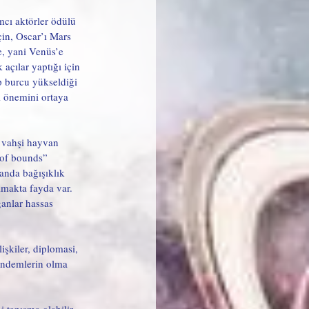
ımcı aktörler ödülü 
çin, Oscar’ı Mars 
, yani Venüs’e 
açılar yaptığı için 
 burcu yükseldiği 
i önemini ortaya 
ş vahşi hayvan 
 of bounds” 
manda bağışıklık 
lmakta fayda var. 
ganlar hassas 
işkiler, diplomasi, 
gündemlerin olma 