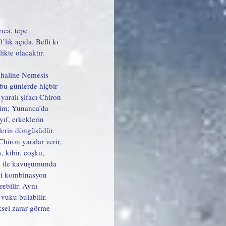
ıca, tepe 
ık açıda. Belli ki 
kte olacaktır. 
 haline Nemesis 
 bu günlerde hiçbir 
aralı şifacı Chiron 
rim; Yunanca’da 
ıf, erkeklerin 
lerin döngüsüdür. 
hiron yaralar verir, 
, kibir, coşku, 
üs ile kavuşumunda 
aki kombinasyon 
rebilir. Aynı 
vuku bulabilir. 
iksel zarar görme 