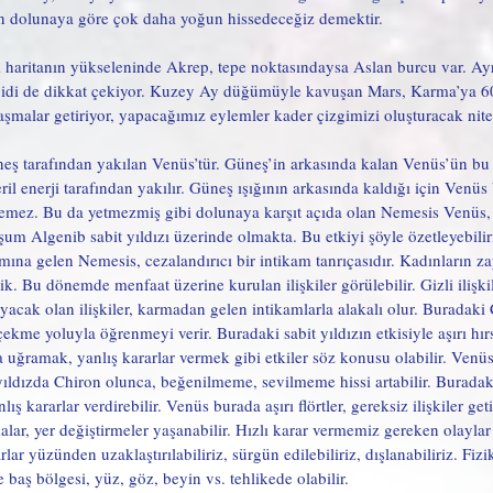
dan dolunaya göre çok daha yoğun hissedeceğiz demektir. 
 haritanın yükseleninde Akrep, tepe noktasındaysa Aslan burcu var. Ayr
idi de dikkat çekiyor. Kuzey Ay düğümüyle kavuşan Mars, Karma’ya 60’l
malar getiriyor, yapacağımız eylemler kader çizgimizi oluşturacak niteli
eş tarafından yakılan Venüs’tür. Güneş’in arkasında kalan Venüs’ün bu
 eril enerji tarafından yakılır. Güneş ışığının arkasında kaldığı için Venüs
emez. Bu da yetmezmiş gibi dolunaya karşıt açıda olan Nemesis Venüs, y
m Algenib sabit yıldızı üzerinde olmakta. Bu etkiyi şöyle özetleyebili
ına gelen Nemesis, cezalandırıcı bir intikam tanrıçasıdır. Kadınların zay
. Bu dönemde menfaat üzerine kurulan ilişkiler görülebilir. Gizli ilişki
cak olan ilişkiler, karmadan gelen intikamlarla alakalı olur. Buradaki C
çekme yoluyla öğrenmeyi verir. Buradaki sabit yıldızın etkisiyle aşırı hırs
aya uğramak, yanlış kararlar vermek gibi etkiler söz konusu olabilir. Ven
 yıldızda Chiron olunca, beğenilmeme, sevilmeme hissi artabilir. Burad
lış kararlar verdirebilir. Venüs burada aşırı flörtler, gereksiz ilişkiler geti
lar, yer değiştirmeler yaşanabilir. Hızlı karar vermemiz gereken olaylar 
lar yüzünden uzaklaştırılabiliriz, sürgün edilebiliriz, dışlanabiliriz. Fiz
e baş bölgesi, yüz, göz, beyin vs. tehlikede olabilir. 