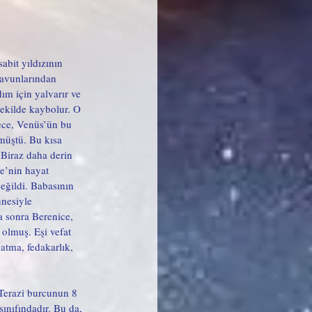
abit yıldızının 
ravunlarından 
ım için yalvarır ve 
şekilde kaybolur. O 
ece, Venüs’ün bu 
müştü. Bu kısa 
 Biraz daha derin 
e’nin hayat 
değildi. Babasının 
nesiyle 
 sonra Berenice, 
 olmuş. Eşi vefat 
atma, fedakarlık, 
Terazi burcunun 8 
nıfındadır. Bu da, 