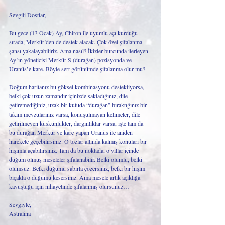
Sevgili Dostlar,
Bu gece (13 Ocak) Ay, Chiron ile uyumlu açı kurduğu 
sırada, Merkür’den de destek alacak. Çok özel şifalanma 
şansı yakalayabiliriz. Ama nasıl? İkizler burcunda ilerleyen 
Ay’ın yöneticisi Merkür S (durağan) pozisyonda ve 
Uranüs’e kare. Böyle sert görünümde şifalanma olur mu? 
Doğum haritanız bu göksel kombinasyonu destekliyorsa, 
belki çok uzun zamandır içinizde sakladığınız, dile 
getiremediğiniz, uzak bir kutuda “durağan” bıraktığınız bir 
takım mevzularınız varsa, konuşulmayan kelimeler, dile 
getirilmeyen küskünlükler, dargınlıklar varsa, işte tam da 
bu durağan Merkür ve kare yapan Uranüs ile aniden 
harekete geçebilirsiniz. O tozlar altında kalmış konuları bir 
hışımla açabilirsiniz. Tam da bu noktada, o yıllar içinde 
düğüm olmuş meseleler şifalanabilir. Belki olumlu, belki 
olumsuz. Belki düğümü sabırla çözersiniz, belki bir hışım 
bıçakla o düğümü kesersiniz. Ama mesele artık açıklığa 
kavuştuğu için nihayetinde şifalanmış olursunuz… 
Sevgiyle,
Astralina