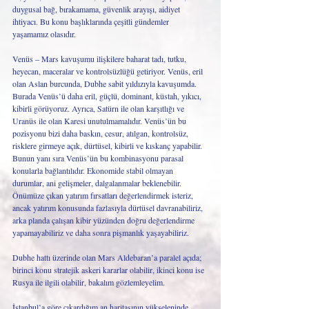
duygusal bağ, bırakamama, güvenlik arayışı, aidiyet 
ihtiyacı. Bu konu başlıklarında çeşitli gündemler 
yaşamamız olasıdır. 
Venüs – Mars kavuşumu ilişkilere baharat tadı, tutku, 
heyecan, maceralar ve kontrolsüzlüğü getiriyor. Venüs, eril 
olan Aslan burcunda, Dubhe sabit yıldızıyla kavuşumda. 
Burada Venüs’ü daha eril, güçlü, dominant, küstah, yıkıcı, 
kibirli görüyoruz. Ayrıca, Satürn ile olan karşıtlığı ve 
Uranüs ile olan Karesi unutulmamalıdır. Venüs’ün bu 
pozisyonu bizi daha baskın, cesur, atılgan, kontrolsüz, 
risklere girmeye açık, dürtüsel, kibirli ve kıskanç yapabilir. 
Bunun yanı sıra Venüs’ün bu kombinasyonu parasal 
konularla bağlantılıdır. Ekonomide stabil olmayan 
durumlar, ani gelişmeler, dalgalanmalar beklenebilir. 
Önümüze çıkan yatırım fırsatları değerlendirmek isteriz, 
ancak yatırım konusunda fazlasıyla dürtüsel davranabiliriz, 
arka planda çalışan kibir yüzünden doğru değerlendirme 
yapamayabiliriz ve daha sonra pişmanlık yaşayabiliriz. 
Dubhe hattı üzerinde olan Mars Aldebaran’a paralel açıda; 
birinci konu stratejik askeri kararlar olabilir, ikinci konu ise 
Rusya ile ilgili olabilir, bakalım gözlemleyelim.
İstanbul’a göre çıkardığım an haritasının yükseleninde 