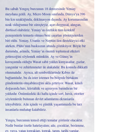
Bu sabah Yengeç burcunun 18 derecesinde Yeniay 
meydana geldi. Ay, Micro Moon sınıfında, Dünya’ya 396 
bin km uzaklığında, deklinasyon dışında. Ay korumasından 
uzak olduğumuz bir süreçteyiz, aşırı duygusal, alıngan, 
dürtüsel olabiliriz. Yeniay’ın özellikle tüm kolektif 
gezegenlerle temasta olması beni şaşırtan göstergelerden 
biri oldu. Yeniay, Uranüs ve Neptün’den destekleyici etki 
alırken, Plüto’nun baskısının altında gözüküyor. Böyle bir 
durumda, aslında, Yeniay’ın önemli toplumsal etkileri 
getireceğini söylemek mümkün. Ay ve Güneş’in 
kavuşumda olduğu Wasat sabit yıldızı kimyasallar, gazlar, 
yangınlar ve zehirlenmeler ile alakalıdır. Bu konuda dikkatli 
olunmalıdır.  Ayrıca, alt semboliklerinde Kıbrıs ile 
bağlantılıdır, bu da ister istemez bu bölgede birtakım 
gündemlerin oluşabileceğini akla getiriyor. Wasat, kendi 
doğasında hırs, küstahlık ve agresyon barındıran bir 
yıldızdır. Önümüzdeki iki hafta içinde sert, hırslı, otoriter 
söylemlerde bulunan devlet adamlarını ekranlarda 
izleyebiliriz. Aile içinde ve günlük yaşantımızda bu tarz 
insanlarla muhatap kalabiliriz. 
Yengeç burcunun temsil ettiği temalar görünür olacaktır. 
Nedir bunlar özetle hatırlayalım; aile, çocuklar, beslenme, 
ev, yuva, vatan toprakları, toprak, tarım, tarihi yapılar, 