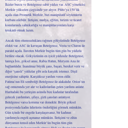
İkizler burcu ve Betelgeuse sabit yıldızı var. ASC yöneticisi 
Merkür yükselen çizgisinde yer alıyor. Plüto’ya 150’lik 
açıda olan Prometik Merkür, bizi manipülatif söylemlerin 
kurbanı edebilir. İletişim, medya, eğitim, turizm ve ticaret 
konularında sahtekarlığa ve manipülasyonlara karşı 
temkinli olmak lazım. 
Ancak tüm olumsuzluklara rağmen gökyüzünde Betelgeuse 
efekti var. ASC ile kavuşan Betelgeuse, Vesta ve Chiron ile 
paralel açıda. İlaveten Merkür bugün tüm gün bu yıldızla 
birlikte olacak. Gökyüzünün en iyicil yıldızıdır Betelgeuse, 
tanrıça İsis, göksel anne, Rabia Hatun, Meryem Ana ile 
bağlantılıdır. İnanılmaz büyük şans, başarı, bereket verir ve 
diğer “şanslı” yıldızlar gibi asla karşılık istemez. Dişil 
enerjisine sahiptir. Karşılıksız yardım veren eldir. 
Fatima’nın Eli semboliği Betelgeuse ile alakalıdır. Orion’un 
sağ omuzunda yer alır ve kadınlardan gelen yardımı anlatır. 
Haritadaki bu yerleşim aslında bize kadınlar tarafından 
gelecek yardımları, şifayı, gizli şansları anlatıyor. 
Betelgeuse varsa koruma var demektir. Böyle göksel 
pozisyonda kadın liderlerin önderliğini görmek mümkün. 
Gün içinde bir engelle karşılaşırsanız, bir kadının 
yardımıyla engeli aşmanız mümkün. İletişimi ve zihin 
dünyamızı temsil eden Merkür’ün bugün tüm gün 
Betelgeuse ile kavuşumda olması dilek ve dualar için uygun 