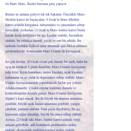
04 Mart: Mars, İkizler burcuna giriş yapıyor
Bunlar ne anlama geliyor tek tek bakalım. Öncelikle Mars-
Merkür karesi ile başlayalım. 9 Ocak’ta Mars-Merkür 
karesi aslında kavgalara, tartışmalara ve çatışmalara sebep 
verecektir. Ardından 13 Ocak’ta Mars-Satürn karesi bizim 
kemik kıran dediğimiz bir açı, kazalar olabilir, hastalıklar 
olabilir, bu oldukça önemli, güçlü ve sert bir etkidir. Bu 
nedenle özellikle fiziksel zarar almamak için dikkat edilmesi 
gerekmektedir. Sonrasında Mars Uranüs ile kavuşacak… 
Sevgili dostlar, 20 Ocak civarı çok önemli bir tarih, hatta bu 
ayın en tehlikeli 3 günü denebilir. Mars-Uranüs kavuşumu 
kalp krizi, beyin kanaması, motor kazaları, uçak kazaları, 
patlamalar ve ne yazık ki depremlere sebep olabilir. Mars-
Uranüs kavuşumlarında yapılabilecek hiçbir şey yoktur, 
Allaha emanetiz. Çünkü olaylar irademiz dışında ve 
kontrolümüzün dışında gelişir. Mars-Uranüs kavuşumu 
Jüpiter’e kare olacak. Bu da büyük bir deprem anlamına 
gelebilir, büyük uçak kazası anlamına gelebilir, yangın 
çıkabilir, patlama olabilir. Yani şöyle diyebiliriz; bu açı, 
kimsenin suçlu olmadığı, büyük bir olaya sebep olabilir. 
Ayrıca, 22 Ocak‘taki Mars-Jüpiter karesi aslında vergi 
artışını getirebilir, adli konularda problemlere neden 
olabilir, ekonomide spekülasyonlara neden olabilir. 