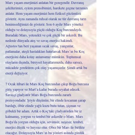
Mars yaşam enerjimizi anlatan bir gezegendir. Davranış 
şekillerimizi, eylem prensibimizi, harekete geçme tarzımızı 
anlatır. Hem yaşam enerjimizi hem fiziksel gücümüzü 
gösterir. Aynı zamanda ruhsal olarak ne tür davranış tarzı 
benimsediğimizi de gösterir. Son 6 aydır Mars yönetici 
olduğu ve dolayısıyla güçlü olduğu Koç burcundaydı. 
Buradaki Mars, yetenekli ve çok güçlü bir askerdi. Bu 
nedenle dünyada ateş ve savaş enerjisi hakimdi. 
Ağustos’tan beri yaşanan sıcak savaş, yangınlar, 
patlamalar, ateşli hastalıkları hatırlarsak Mars’ın bu Koç 
enerjisini daha kolay anlamamız mümkün. Toplumsal 
olayların dışında, bireysel hayatlarımızda, daha sarsıcı, 
mücadele gerektiren çok olay yaşamışızdır. Şimdi artık bu 
enerji değişiyor. 
7 Ocak itibari ile Mars Koç burcundan çıkıp Boğa burcuna 
giriş yapıyor ve Mart’a kadar burada seyahat edecek. 
Savaşçı gladyatör Mars Boğa burcunda zararlı 
pozisyondadır. Şöyle düşünün; bir elinde kocaman şarap 
bardağı, öbür elinde yağlı kuzu butu tutan, şişman ve 
göbekli bir adam. Artık o Koç’taki gladyatörden bir iz 
kalmamış, yorgun ve tembel bir askerdir o Mars. Mars 
Boğa’da yorgun olduğu için, sevimsiz, neşesiz, tembel, 
enerjisi düşük ve huysuz olur. Obez bir Mars ile birlikte 
olacağız. Dolayısıyla Mars’ın bu yönleri aslında günlük 