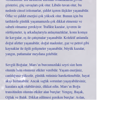
gösterisi, güç savaşları çok olur. Libido tavan olur, bu 
nedenle cinsel istismarlar, şiddet içeren ilişkiler yaşanabilir. 
Öfke ve şiddet enerjisi çok yüksek olur. Bunun için bu 
tarihlerde günlük yaşamamızda çok dikkat etmemiz ve 
sabırlı olmamız gerekiyor. Trafikte kazalar, işveren ile 
sürtüşmeler, iş arkadaşlarıyla anlaşmazlıklar, konu komşu 
ile kavgalar, eş ile çatışmalar yaşanabilir. Kolektif anlamda 
doğal afetler yaşanabilir, doğal madenler, gaz ve petrol gibi 
kaynaklar ile ilgili gelişmeler yaşanabilir, büyük kazalar, 
yangın, patlamalar meydana gelebilir.
Sevgili Boğalar, Mars’ın burcunuzdaki seyri size hem 
olumlu hem olumsuz etkiler verebilir. Yaşam enerjiniz, 
canlılığınız yükselir, günlük rutininiz hareketlenebilir, hayat 
akışı hızlanabilir. Ancak sağlık sorunları yaşayabilirsiniz, 
kazalara açık olabilirsiniz, dikkat edin. Mars’ın Boğa 
transitinden olumlu etkiler alan burçlar: Yengeç, Başak, 
Oğlak ve Balık. Dikkat edilmesi gereken burçlar: Aslan, 
Terazi, Akrep, Yay ve Kova.
Peki genel olarak konuşacak olursak, bu dönemde 
gardımızı nasıl almalıyız, davranışlarımız ne yönde olmalı? 
Boğa’nın en önemli olumlu özelliklerden biri sabırdır. 
Sabırlı olmak, dürtüsel davranmamak, adım atmadan önce 