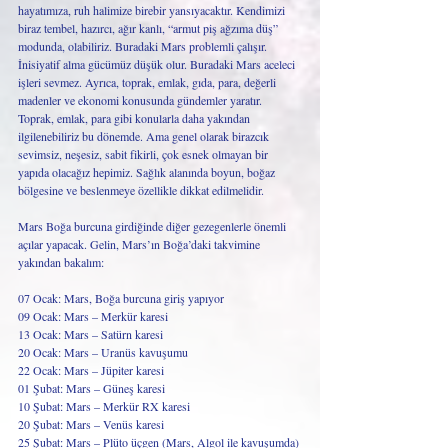
hayatımıza, ruh halimize birebir yansıyacaktır. Kendimizi 
biraz tembel, hazırcı, ağır kanlı, “armut piş ağzıma düş” 
modunda, olabiliriz. Buradaki Mars problemli çalışır. 
İnisiyatif alma gücümüz düşük olur. Buradaki Mars aceleci 
işleri sevmez. Ayrıca, toprak, emlak, gıda, para, değerli 
madenler ve ekonomi konusunda gündemler yaratır. 
Toprak, emlak, para gibi konularla daha yakından 
ilgilenebiliriz bu dönemde. Ama genel olarak birazcık 
sevimsiz, neşesiz, sabit fikirli, çok esnek olmayan bir 
yapıda olacağız hepimiz. Sağlık alanında boyun, boğaz 
bölgesine ve beslenmeye özellikle dikkat edilmelidir.
Mars Boğa burcuna girdiğinde diğer gezegenlerle önemli 
açılar yapacak. Gelin, Mars’ın Boğa’daki takvimine 
yakından bakalım:
07 Ocak: Mars, Boğa burcuna giriş yapıyor
09 Ocak: Mars – Merkür karesi
13 Ocak: Mars – Satürn karesi
20 Ocak: Mars – Uranüs kavuşumu
22 Ocak: Mars – Jüpiter karesi
01 Şubat: Mars – Güneş karesi
10 Şubat: Mars – Merkür RX karesi
20 Şubat: Mars – Venüs karesi 
25 Şubat: Mars – Plüto üçgen (Mars, Algol ile kavuşumda)