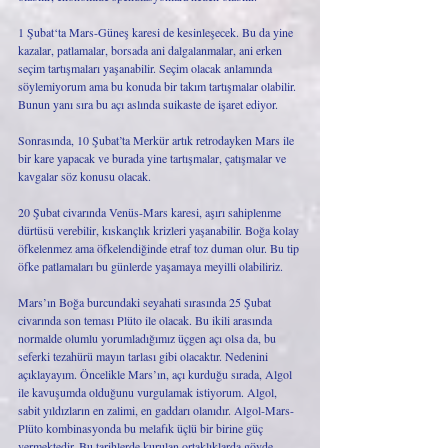
1 Şubat‘ta Mars-Güneş karesi de kesinleşecek. Bu da yine 
kazalar, patlamalar, borsada ani dalgalanmalar, ani erken 
seçim tartışmaları yaşanabilir. Seçim olacak anlamında 
söylemiyorum ama bu konuda bir takım tartışmalar olabilir. 
Bunun yanı sıra bu açı aslında suikaste de işaret ediyor. 
Sonrasında, 10 Şubat’ta Merkür artık retrodayken Mars ile 
bir kare yapacak ve burada yine tartışmalar, çatışmalar ve 
kavgalar söz konusu olacak.
20 Şubat civarında Venüs-Mars karesi, aşırı sahiplenme 
dürtüsü verebilir, kıskançlık krizleri yaşanabilir. Boğa kolay 
öfkelenmez ama öfkelendiğinde etraf toz duman olur. Bu tip 
öfke patlamaları bu günlerde yaşamaya meyilli olabiliriz. 
Mars’ın Boğa burcundaki seyahati sırasında 25 Şubat 
civarında son teması Plüto ile olacak. Bu ikili arasında 
normalde olumlu yorumladığımız üçgen açı olsa da, bu 
seferki tezahürü mayın tarlası gibi olacaktır. Nedenini 
açıklayayım. Öncelikle Mars’ın, açı kurduğu sırada, Algol 
ile kavuşumda olduğunu vurgulamak istiyorum. Algol, 
sabit yıldızların en zalimi, en gaddarı olanıdır. Algol-Mars-
Plüto kombinasyonda bu melafık üçlü bir birine güç 
vermektedir. Bu tarihlerde kurulan ortaklıklarda gövde 