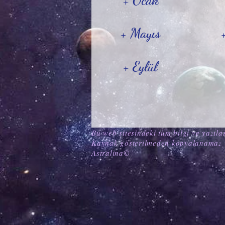
+ Ocak
+ Mayıs
+ Eylül
Bu web sitesindeki tüm bilgi ve yazılar
Kaynak gösterilmeden kopyalanamaz 
Astralina©