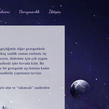
akvimi
Danışmanlık
İletişim
geçtiğinde diğer gezegenlerle
irkaç saatlik zaman zarfında Ay
itasyon, dinlenme için çok uygun
tlerde işler havada kalır. Bu
Ay bir gezegenle açı kurana kadar
 saatlerde yapmanızı tavsiye
z atın ve “sakıncalı” saatlerden