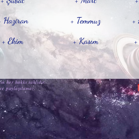
+ Şubat
+ Mart
+
+ Haziran
+ Temmuz
+ 
+ Ekim
+ Kasım
+
ın her hakkı saklıdır.
ve paylaşılamaz.