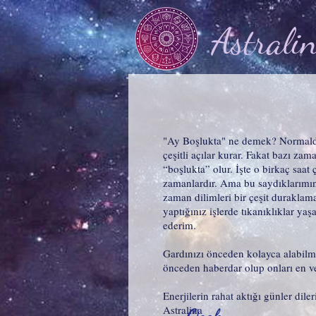
Astrali
"Ay Boşlukta" ne demek? Normalde 
çeşitli açılar kurar. Fakat bazı z
“boşlukta” olur. İşte o birkaç saa
zamanlardır. Ama bu saydıklarımın 
zaman dilimleri bir çeşit duraklama
yaptığınız işlerde tıkanıklıklar ya
ederim.
Gardınızı önceden kolayca alabilm
önceden haberdar olup onları en ve
Enerjilerin rahat aktığı günler dile
Astralina