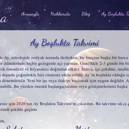
na
Anasayfa
Hakkımda
Blog
Ay Boşlukta T
Ay Boşlukta Takvimi
Ay, astrolojide zodyak turunda ilerlerken, bir burçtan başka bir burca 
aman dilimlerinde hiçbir gezegenle açı yapmaz. Genellikle 2-3 günde bir b
t çok önemlidir ve hayatımızı doğrudan etkiler. İnziva, içe çekilme, med
dışında çoğunlukla bizi olumsuz etkileyebilir. Ay’ın boşlukta olduğu saa
 dönemleridir. Yeni bir işe veya ilişkiye başlamak için uygun değildir. 
şanabilir. Bu yüzden önemli başlangıçlarınızı veya görüşmelerinizi başka
eniz için 2026'nın Ay Boşlukta Takvimi’ni çıkardım. Bu takvime sıkça gö
rimli şekilde geçirin.
rim,