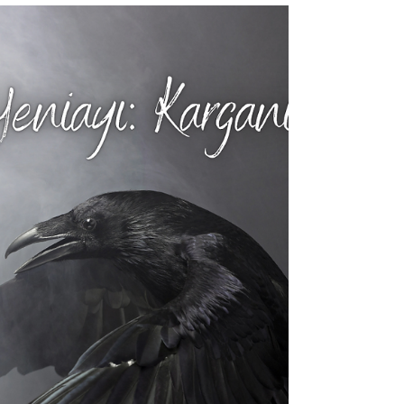
AKREP YENİAYI: LABİRENTTEN
ÇIKMAK İÇİN İPİ TAKİP ET
Bu gece 00:15’te Akrep burcunun 12 derecesinde
önemli bir yeniay meydana geldi. Yeniay, Kuzeytacı
Takımyıldızı’nın (Corona Borealis) alfası