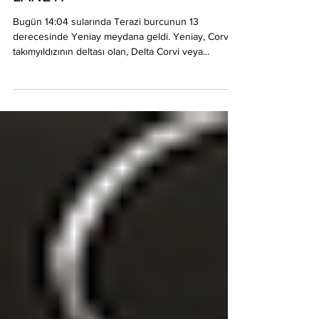
Astralina
6 Eki 2021
TERAZİ YENİAYI: KARGANIN
LANETİ
Bugün 14:04 sularında Terazi burcunun 13
derecesinde Yeniay meydana geldi. Yeniay, Corvus
takımyıldızının deltası olan, Delta Corvi veya...