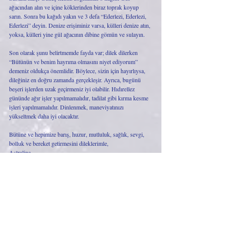
ağacından alın ve içine köklerinden biraz toprak koyup 
sarın. Sonra bu kağıdı yakın ve 3 defa “Ederlezi, Ederlezi, 
Ederlezi” deyin. Denize erişiminiz varsa, külleri denize atın, 
yoksa, külleri yine gül ağacının dibine gömün ve sulayın. 
Son olarak şunu belirtmemde fayda var; dilek dilerken 
“Bütünün ve benim hayrıma olmasını niyet ediyorum” 
demeniz oldukça önemlidir. Böylece, sizin için hayırlıysa, 
dileğiniz en doğru zamanda gerçekleşir. Ayrıca, bugünü 
beşeri işlerden uzak geçirmeniz iyi olabilir. Hıdırellez 
gününde ağır işler yapılmamalıdır, tadilat gibi kırma kesme 
işleri yapılmamalıdır. Dinlenmek, maneviyatınızı 
yükseltmek daha iyi olacaktır. 
Bütüne ve hepimize barış, huzur, mutluluk, sağlık, sevgi, 
bolluk ve bereket getirmesini dileklerimle,
Astralina
Son Yazılar
Hepsini Gör