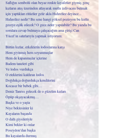
Saflığın sembolü olan beyaz renkte kıyafetler giymiş genç 
kızların ateş üzerinden atlayarak mutlu izdivacını bulmak 
için yaptıkları ritüeller gelir akla Hıdırellez deyince... 
Hıdırellez nedir? Bu sene hangi göksel pozisyon bu kutlu 
geceye eşlik edecek? O gece neler yapılabilir? Bu yazıda bu 
sorulara cevap bulmaya çalışacağım ama girişi Can 
Yücel’in satırlarıyla yapmak istiyorum:
Bütün kızlar, erkeklerin lodoslarına karşı
Hem giyinmiş hem soyunmuşlar
Hem de kapanmışlar içlerine
Badem taneleri gibi
Ve lodos vurdukça
O eteklerini kaldıran lodos
Doğdukça doğurdukça kendilerini
Kocasız bir bebek gibi…
Deniz Tanrısı gelecek de o güzelim kızları
Öpüp okşayacakmış…
Başka ve o yaşta
Niye beklesinler ki
Kayaların başında
O dallı giysileriyle
Kimi bekler ki onlar
Poseydon’dan başka
Bu kayalarda durmuş