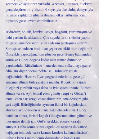
geçmeyi kolaylaştıran yıldızdır. Arzuları, umutları, dilekleri 
gerçekleştiren bir yıldızdır. 9 sayısıyla alakalıdır, dolayısıyla 
bu gece yaptığınız ritüelin duasını, etkiyi arttırmak için, 
toplam 9 gece devam ettirebilirsiniz. 
Hıdırellez, bolluk, bereket, sevgi, hoşgörü, yardımlaşma ve 
ilahi yardım ile alakalıdır. Çok sayıda farklı ritüeller yapılır 
bu gece, ama ben sizin ile en sadesini paylaşmak isterim. 
Sonuçta aslında en basit olan şeyler en etkili olur, değil mi? 
Öncelikle yapacağınız tüm ritüeller gece Güneş batımından 
sonra ve Güneş doğana kadar olan zaman diliminde 
yapılmalıdır. Ritüelinizde 4 ana elementi kullanmaya gayret 
edin. Bir diğer önemli nokta ise, Hıdırellez gül ile 
bağlantılıdır. Hızır ve İlyas peygamberlerin bu gece gül 
ağacının altında buluşacağına inanılır. Küçük bir kağıda 
dileğinizi yazabilir veya daha da iyisi çizebilirsiniz. Elinizin 
altında varsa, Ay’ı temsil eden gümüş rengi ve Güneş’i 
temsil eden sarı rengi kullanabilirsiniz, ama dediğim gibi 
şart değil. Bitirdiğinizde, aynısını ikinci bir kağıda çizin. 
Böylece aynı dilekten iki tane kağıt elinizde olur. Güneş 
battıktan sonra, birinci kağıdı Gül ağacının altına gömün ve 
mesajınızı ilettiği için Gül’e teşekkür ederek toprağı 
sulayın. Daha sonra ikinci kağıdı Gül ağacına dikkatlice 
bağlayın (elinizde varsa kırmızı kurdele kullanabilirsiniz). 
Sabaha karşı Güneş henüz doğmadan o kağıdı Gül 