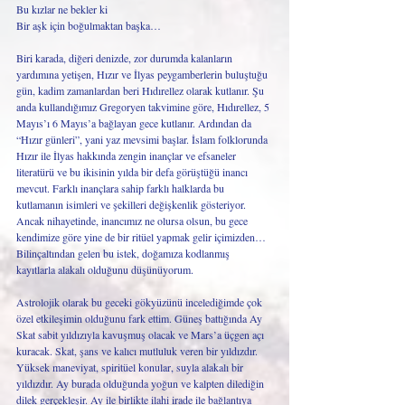
Bu kızlar ne bekler ki
Bir aşk için boğulmaktan başka…
Biri karada, diğeri denizde, zor durumda kalanların 
yardımına yetişen, Hızır ve İlyas peygamberlerin buluştuğu 
gün, kadim zamanlardan beri Hıdırellez olarak kutlanır. Şu 
anda kullandığımız Gregoryen takvimine göre, Hıdırellez, 5 
Mayıs’ı 6 Mayıs’a bağlayan gece kutlanır. Ardından da 
“Hızır günleri”, yani yaz mevsimi başlar. İslam folklorunda 
Hızır ile İlyas hakkında zengin inançlar ve efsaneler 
literatürü ve bu ikisinin yılda bir defa görüştüğü inancı 
mevcut. Farklı inançlara sahip farklı halklarda bu 
kutlamanın isimleri ve şekilleri değişkenlik gösteriyor. 
Ancak nihayetinde, inancımız ne olursa olsun, bu gece 
kendimize göre yine de bir ritüel yapmak gelir içimizden… 
Bilinçaltından gelen bu istek, doğamıza kodlanmış 
kayıtlarla alakalı olduğunu düşünüyorum. 
Astrolojik olarak bu geceki gökyüzünü incelediğimde çok 
özel etkileşimin olduğunu fark ettim. Güneş battığında Ay 
Skat sabit yıldızıyla kavuşmuş olacak ve Mars’a üçgen açı 
kuracak. Skat, şans ve kalıcı mutluluk veren bir yıldızdır. 
Yüksek maneviyat, spiritüel konular, suyla alakalı bir 
yıldızdır. Ay burada olduğunda yoğun ve kalpten dilediğin 
dilek gerçekleşir. Ay ile birlikte ilahi irade ile bağlantıya 