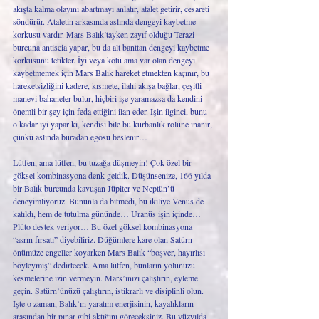
akışta kalma olayını abartmayı anlatır, atalet getirir, cesareti 
söndürür. Ataletin arkasında aslında dengeyi kaybetme 
korkusu vardır. Mars Balık’tayken zayıf olduğu Terazi 
burcuna antiscia yapar, bu da alt banttan dengeyi kaybetme 
korkusunu tetikler. İyi veya kötü ama var olan dengeyi 
kaybetmemek için Mars Balık hareket etmekten kaçınır, bu 
hareketsizliğini kadere, kısmete, ilahi akışa bağlar, çeşitli 
manevi bahaneler bulur, hiçbiri işe yaramazsa da kendini 
önemli bir şey için feda ettiğini ilan eder. İşin ilginci, bunu 
o kadar iyi yapar ki, kendisi bile bu kurbanlık rolüne inanır, 
çünkü aslında buradan egosu beslenir… 
Lütfen, ama lütfen, bu tuzağa düşmeyin! Çok özel bir 
göksel kombinasyona denk geldik. Düşünsenize, 166 yılda 
bir Balık burcunda kavuşan Jüpiter ve Neptün’ü 
deneyimliyoruz. Bununla da bitmedi, bu ikiliye Venüs de 
katıldı, hem de tutulma gününde… Uranüs işin içinde… 
Plüto destek veriyor… Bu özel göksel kombinasyona 
“asrın fırsatı” diyebiliriz. Düğümlere kare olan Satürn 
önümüze engeller koyarken Mars Balık “boşver, hayırlısı 
böyleymiş” dedirtecek. Ama lütfen, bunların yolunuzu 
kesmelerine izin vermeyin. Mars’ınızı çalıştırın, eyleme 
geçin. Satürn’ünüzü çalıştırın, istikrarlı ve disiplinli olun. 
İşte o zaman, Balık’ın yaratım enerjisinin, kayalıkların 
arasından bir pınar gibi aktığını göreceksiniz. Bu yüzyılda 