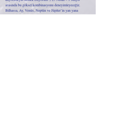
arasında bu göksel kombinasyonu deneyimleyeceğiz. 
Bilhassa, Ay, Venüs, Neptün ve Jüpiter’in yan yana 
dizileceği 27 Nisan itibarıyla en yoğun etkiyi almaya 
başlayacağız. 
Sevgiyle,
Astralina
Son Yazılar
Hepsini Gör