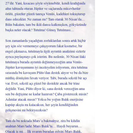
27’dir. Yani, kısacası şöyle söylenebilir, kendi krallığında 
altın tahtında oturan Jüpiter ve saçlarında mücevherler 
örülü, güzeller güzeli tanrıça Venüs, kadehleri tokuşturup 
dans edecekler. Ne zaman mı? Tam olarak 30 Nisan’da… 
Bilin bakalım, tam bu ikili dansa kalkmışken, gökyüzünde 
başka neler olacak? Tutulma! Güneş Tutulması… 
Son zamanlarda yaşadığım zorluklardan sonra artık hiçbir 
şey için söz vermemeye çalışıyorum fakat kısmetse, bir 
engel çıkmazsa, tutulmayla ilgili ayrıntılı analizimi sizlerle 
ayrıca paylaşmayı çok isterim. Bu nedenle, 30 Nisan’daki 
tutulmaya burada ayrıntılı değinmeyeceğim ama Venüs-
Jüpiter kavuşumunu iyi inceleyelim istiyorum, zira tutulma 
sırasında bu kavuşum Plüto’dan destek alıyor ve bu da bize 
müthiş dönüşüm fırsatı veriyor. Tabi, burada sekstil bir açı 
var. Evet, sekstil açı güzel bir destektir ancak bir trine 
değildir. Yani, Plüto diyor ki, sana destek vereceğim ama 
sen bu değişime ne kadar hazırsın? Çaba gösterecek misin? 
Adımlar atacak mısın? Yoksa bu yoğun Balık enerjisine 
kapılıp akışta mı kalacaksın, her şeyin kendiliğinden 
gelişmesini mi bekleyeceksin? 
Tam da bu noktada Mars’a bakmalıyız, zira bu kilidin 
anahtarı Mars’tadır. Mars Balık’ta… Haydi buyurun… 
Olacak iş mi… İlk uyarım buradan gelsin; Mars Balık, 