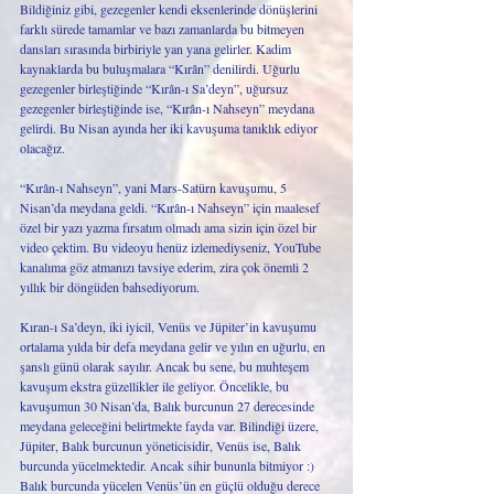
Bildiğiniz gibi, gezegenler kendi eksenlerinde dönüşlerini 
farklı sürede tamamlar ve bazı zamanlarda bu bitmeyen 
dansları sırasında birbiriyle yan yana gelirler. Kadim 
kaynaklarda bu buluşmalara “Kırân” denilirdi. Uğurlu 
gezegenler birleştiğinde “Kırân-ı Sa’deyn”, uğursuz 
gezegenler birleştiğinde ise, “Kırân-ı Nahseyn” meydana 
gelirdi. Bu Nisan ayında her iki kavuşuma tanıklık ediyor 
olacağız. 
“Kırân-ı Nahseyn”, yani Mars-Satürn kavuşumu, 5 
Nisan’da meydana geldi. “Kırân-ı Nahseyn” için maalesef 
özel bir yazı yazma fırsatım olmadı ama sizin için özel bir 
video çektim. Bu videoyu henüz izlemediyseniz, YouTube 
kanalıma göz atmanızı tavsiye ederim, zira çok önemli 2 
yıllık bir döngüden bahsediyorum. 
Kıran-ı Sa’deyn, iki iyicil, Venüs ve Jüpiter’in kavuşumu 
ortalama yılda bir defa meydana gelir ve yılın en uğurlu, en 
şanslı günü olarak sayılır. Ancak bu sene, bu muhteşem 
kavuşum ekstra güzellikler ile geliyor. Öncelikle, bu 
kavuşumun 30 Nisan’da, Balık burcunun 27 derecesinde 
meydana geleceğini belirtmekte fayda var. Bilindiği üzere, 
Jüpiter, Balık burcunun yöneticisidir, Venüs ise, Balık 
burcunda yücelmektedir. Ancak sihir bununla bitmiyor :) 
Balık burcunda yücelen Venüs’ün en güçlü olduğu derece 