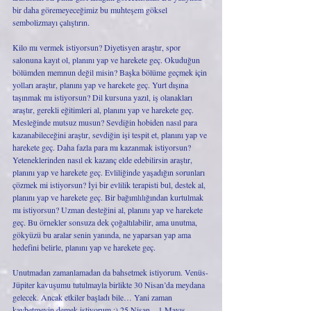
bir daha göremeyeceğimiz bu muhteşem göksel 
sembolizmayı çalıştırın. 
Kilo mı vermek istiyorsun? Diyetisyen araştır, spor 
salonuna kayıt ol, planını yap ve harekete geç. Okuduğun 
bölümden memnun değil misin? Başka bölüme geçmek için 
yolları araştır, planını yap ve harekete geç. Yurt dışına 
taşınmak mı istiyorsun? Dil kursuna yazıl, iş olanakları 
araştır, gerekli eğitimleri al, planını yap ve harekete geç. 
Mesleğinde mutsuz musun? Sevdiğin hobiden nasıl para 
kazanabileceğini araştır, sevdiğin işi tespit et, planını yap ve 
harekete geç. Daha fazla para mı kazanmak istiyorsun? 
Yeteneklerinden nasıl ek kazanç elde edebilirsin araştır, 
planını yap ve harekete geç. Evliliğinde yaşadığın sorunları 
çözmek mi istiyorsun? İyi bir evlilik terapisti bul, destek al, 
planını yap ve harekete geç. Bir bağımlılığından kurtulmak 
mı istiyorsun? Uzman desteğini al, planını yap ve harekete 
geç. Bu örnekler sonsuza dek çoğaltılabilir, ama unutma, 
gökyüzü bu aralar senin yanında, ne yaparsan yap ama 
hedefini belirle, planını yap ve harekete geç.
Unutmadan zamanlamadan da bahsetmek istiyorum. Venüs-
Jüpiter kavuşumu tutulmayla birlikte 30 Nisan’da meydana 
gelecek. Ancak etkiler başladı bile… Yani zaman 
kaybetmeyin demek istiyorum :) 25 Nisan – 1 Mayıs 