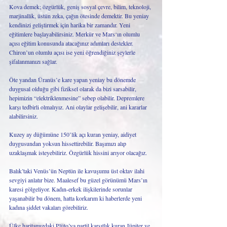
Kova demek; özgürlük, geniş sosyal çevre, bilim, teknoloji, 
marjinallik, üstün zeka, çağın ötesinde demektir. Bu yeniay 
kendinizi geliştirmek için harika bir zamandır. Yeni 
eğitimlere başlayabilirsiniz. Merkür ve Mars‘ın olumlu 
açısı eğitim konusunda atacağınız adımları destekler. 
Chiron’un olumlu açısı ise yeni öğrendiğiniz şeylerle 
şifalanmanızı sağlar.
Öte yandan Üranüs’e kare yapan yeniay bu dönemde 
duygusal olduğu gibi fiziksel olarak da bizi sarsabilir, 
hepimizin “elektriklenmesine” sebep olabilir. Depremlere 
karşı tedbirli olmalıyız. Ani olaylar gelişebilir, ani kararlar 
alabilirsiniz.
Kuzey ay düğümüne 150’lik açı kuran yeniay, aidiyet 
duygusundan yoksun hissettirebilir. Başımızı alıp 
uzaklaşmak isteyebiliriz. Özgürlük hissini arıyor olacağız. 
Balık’taki Venüs’ün Neptün ile kavuşumu üst oktav ilahi 
sevgiyi anlatır bize. Maalesef bu güzel görünümü Mars’ın 
karesi gölgeliyor. Kadın-erkek ilişkilerinde sorunlar 
yaşanabilir bu dönem, hatta korkarım ki haberlerde yeni 
kadına şiddet vakaları görebiliriz.
Ülke haritamızdaki Plüto’ya partil karşıtlık kuran Jüpiter ve 