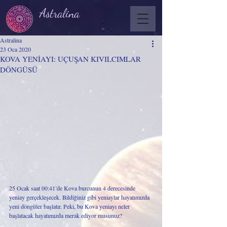
Astralina
Astralina
23 Oca 2020
KOVA YENİAYI: UÇUŞAN KIVILCIMLAR
DÖNGÜSÜ
25 Ocak saat 00:41’de Kova burcunun 4 derecesinde 
yeniay gerçekleşecek. Bildiğiniz gibi yeniaylar hayatımızda 
yeni döngüler başlatır. Peki, bu Kova yeniayı neler 
başlatacak hayatımızda merak ediyor musunuz? 