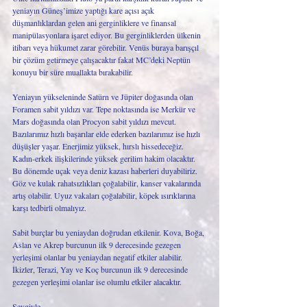
yeniayın Güneş’imize yaptığı kare açısı açık 
düşmanlıklardan gelen ani gerginliklere ve finansal 
manipülasyonlara işaret ediyor. Bu gerginliklerden ülkenin 
itibarı veya hükumet zarar görebilir. Venüs buraya barışçıl 
bir çözüm getirmeye çalışacaktır fakat MC’deki Neptün 
konuyu bir süre muallakta bırakabilir. 
Yeniayın yükseleninde Satürn ve Jüpiter doğasında olan 
Foramen sabit yıldızı var. Tepe noktasında ise Merkür ve 
Mars doğasında olan Procyon sabit yıldızı mevcut. 
Bazılarımız hızlı başarılar elde ederken bazılarımız ise hızlı 
düşüşler yaşar. Enerjimiz yüksek, hırslı hissedeceğiz. 
Kadın-erkek ilişkilerinde yüksek gerilim hakim olacaktır. 
Bu dönemde uçak veya deniz kazası haberleri duyabiliriz. 
Göz ve kulak rahatsızlıkları çoğalabilir, kanser vakalarında 
artış olabilir. Uyuz vakaları çoğalabilir, köpek ısırıklarına 
karşı tedbirli olmalıyız.
Sabit burçlar bu yeniaydan doğrudan etkilenir. Kova, Boğa, 
Aslan ve Akrep burcunun ilk 9 derecesinde gezegen 
yerleşimi olanlar bu yeniaydan negatif etkiler alabilir. 
İkizler, Terazi, Yay ve Koç burcunun ilk 9 derecesinde 
gezegen yerleşimi olanlar ise olumlu etkiler alacaktır.
Sevgiyle,