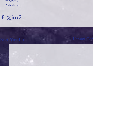
Astralina
Son Yazılar
Hepsini Gör