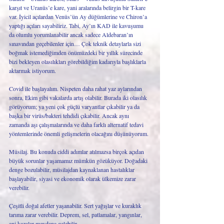
karşıt ve Uranüs’e kare, yani aralarında belirgin bir T-kare 
var. İyicil açılardan Venüs’ün Ay düğümlerine ve Chiron’a 
yaptığı açıları sayabiliriz. Tabi, Ay’ın KAD ile kavuşumu 
da olumlu yorumlanabilir ancak sadece Aldebaran’ın 
sınavından geçebilenler için… Çok teknik detaylarla sizi 
boğmak istemediğimden önümüzdeki bir yıllık sürecinde 
bizi bekleyen olasılıkları görebildiğim kadarıyla başlıklarla 
aktarmak istiyorum.
Covid ile başlayalım. Nispeten daha rahat yaz aylarından 
sonra, Ekim gibi vakalarda artış olabilir. Burada iki olasılık 
görüyorum; ya yeni çok güçlü varyantlar çıkabilir ya da 
başka bir virüs/bakteri tehdidi çıkabilir. Ancak aynı 
zamanda aşı çalışmalarında ve daha farklı alternatif tedavi 
yöntemlerinde önemli gelişmelerin olacağını düşünüyorum. 
Müsilaj. Bu konuda ciddi adımlar atılmazsa birçok açıdan 
büyük sorunlar yaşamamız mümkün gözüküyor. Doğadaki 
denge bozulabilir, müsilajdan kaynaklanan hastalıklar 
başlayabilir, siyasi ve ekonomik olarak ülkemize zarar 
verebilir. 
Çeşitli doğal afetler yaşanabilir. Sert yağışlar ve kuraklık 
tarıma zarar verebilir. Deprem, sel, patlamalar, yangınlar, 
ani kazalar meydana gelebilir. 