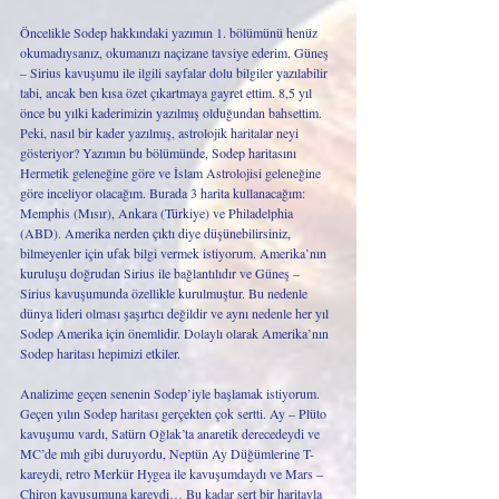
Öncelikle Sodep hakkındaki yazımın 1. bölümünü henüz 
okumadıysanız, okumanızı naçizane tavsiye ederim. Güneş 
– Sirius kavuşumu ile ilgili sayfalar dolu bilgiler yazılabilir 
tabi, ancak ben kısa özet çıkartmaya gayret ettim. 8,5 yıl 
önce bu yılki kaderimizin yazılmış olduğundan bahsettim. 
Peki, nasıl bir kader yazılmış, astrolojik haritalar neyi 
gösteriyor? Yazımın bu bölümünde, Sodep haritasını 
Hermetik geleneğine göre ve İslam Astrolojisi geleneğine 
göre inceliyor olacağım. Burada 3 harita kullanacağım: 
Memphis (Mısır), Ankara (Türkiye) ve Philadelphia 
(ABD). Amerika nerden çıktı diye düşünebilirsiniz, 
bilmeyenler için ufak bilgi vermek istiyorum. Amerika’nın 
kuruluşu doğrudan Sirius ile bağlantılıdır ve Güneş – 
Sirius kavuşumunda özellikle kurulmuştur. Bu nedenle 
dünya lideri olması şaşırtıcı değildir ve aynı nedenle her yıl 
Sodep Amerika için önemlidir. Dolaylı olarak Amerika’nın 
Sodep haritası hepimizi etkiler. 
Analizime geçen senenin Sodep’iyle başlamak istiyorum. 
Geçen yılın Sodep haritası gerçekten çok sertti. Ay – Plüto 
kavuşumu vardı, Satürn Oğlak’ta anaretik derecedeydi ve 
MC’de mıh gibi duruyordu, Neptün Ay Düğümlerine T-
kareydi, retro Merkür Hygea ile kavuşumdaydı ve Mars – 
Chiron kavuşumuna kareydi… Bu kadar sert bir haritayla 