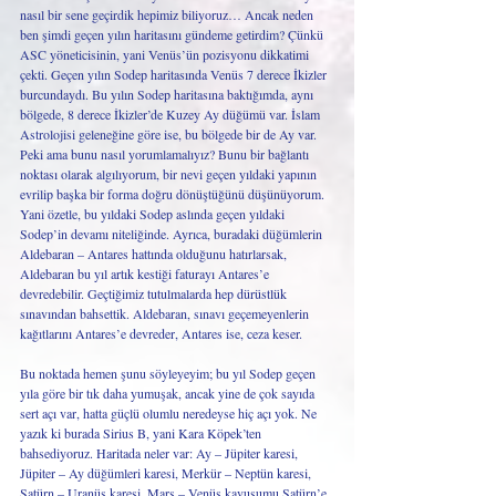
nasıl bir sene geçirdik hepimiz biliyoruz… Ancak neden 
ben şimdi geçen yılın haritasını gündeme getirdim? Çünkü 
ASC yöneticisinin, yani Venüs’ün pozisyonu dikkatimi 
çekti. Geçen yılın Sodep haritasında Venüs 7 derece İkizler 
burcundaydı. Bu yılın Sodep haritasına baktığımda, aynı 
bölgede, 8 derece İkizler’de Kuzey Ay düğümü var. İslam 
Astrolojisi geleneğine göre ise, bu bölgede bir de Ay var. 
Peki ama bunu nasıl yorumlamalıyız? Bunu bir bağlantı 
noktası olarak algılıyorum, bir nevi geçen yıldaki yapının 
evrilip başka bir forma doğru dönüştüğünü düşünüyorum. 
Yani özetle, bu yıldaki Sodep aslında geçen yıldaki 
Sodep’in devamı niteliğinde. Ayrıca, buradaki düğümlerin 
Aldebaran – Antares hattında olduğunu hatırlarsak, 
Aldebaran bu yıl artık kestiği faturayı Antares’e 
devredebilir. Geçtiğimiz tutulmalarda hep dürüstlük 
sınavından bahsettik. Aldebaran, sınavı geçemeyenlerin 
kağıtlarını Antares’e devreder, Antares ise, ceza keser. 
Bu noktada hemen şunu söyleyeyim; bu yıl Sodep geçen 
yıla göre bir tık daha yumuşak, ancak yine de çok sayıda 
sert açı var, hatta güçlü olumlu neredeyse hiç açı yok. Ne 
yazık ki burada Sirius B, yani Kara Köpek’ten 
bahsediyoruz. Haritada neler var: Ay – Jüpiter karesi, 
Jüpiter – Ay düğümleri karesi, Merkür – Neptün karesi, 
Satürn – Uranüs karesi, Mars – Venüs kavuşumu Satürn’e 