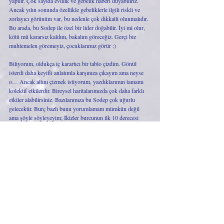
yapılır. Çok sayıda evlilik ve gebelik haberi duyabiliriz. 
Ancak yılın sonunda özellikle gebeliklerle ilgili riskli ve 
zorlayıcı görünüm var, bu nedenle çok dikkatli olunmalıdır. 
Bu arada, bu Sodep ile özel bir lider doğabilir. İyi mi olur, 
kötü mü kararsız kaldım, bakalım göreceğiz. Gerçi biz 
muhtemelen göremeyiz, çocuklarımız görür :) 
Biliyorum, oldukça iç karartıcı bir tablo çizdim. Gönül 
isterdi daha keyifli anlatımla karşınıza çıkayım ama neyse 
o… Ancak altını çizmek istiyorum, yazdıklarımın tamamı 
kolektif etkilerdir. Bireysel haritalarımızda çok daha farklı 
etkiler alabilirsiniz. Bazılarımıza bu Sodep çok uğurlu 
gelecektir. Burç bazlı bunu yorumlamam mümkün değil 
ama şöyle söyleyeyim; İkizler burcunun ilk 10 derecesi 
aktif, burada gezegen yerleşiminiz varsa Sodep'ten yoğun 
etki alıyor olacaksınız. Balık-Başak-İkizler-Yay burçlarının 
ilk 10 günde doğanlar yoğun etki alır. Bir ipucu daha 
vereyim; haritanızdaki Merkür’e bakın, bu sene, 
haritanızdaki Merkür’ün bulunduğu bölge ve yaptığı açılar 
aktif olacaktır. 
Sevgiyle,
Astralina