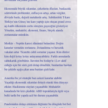
Ekonomide büyük sıkıntılar, şirketlerin iflasları, bankacılık 
sektöründe problemler, enflasyon artışı, artan vergiler, 
dövizde baskı, değerli metallerde artış. Sabitlerdeki T-kare 
Türkiye’nin Güneş’ine kare yaptığı için oluşan grand cross 
açı kalıbı ülkemizin zorlu süreçten geçeceğini gösteriyor. 
Yönetim, muhalefet, ekonomi, finans, birçok alanda 
zorlanmalar mümkün. 
Merkür – Neptün karesi zihnimizi bulandırır. Doğru 
kararlar vermekte zorlanırız. Dolandırma ve hırsızlık 
vakaları artar. Ticarette ciddi sorunlar yaşanır. Kim dürüst 
kim değil kolay kolay anlayamayabiliriz. Farklı arenalarda 
sahtekarlık görebiliriz. İlaveten bu Sodep’te 12.ev aktif 
olduğu için bir sürü gizli dolap dönebilir, bunlardan bazıları 
bir şekilde açığa çıkar ama bazıları gizli kalır. 
Amerika bu yıl stratejik bazı askeri kararlar alabilir. 
Yaşadığı ekonomik sıkıntılar dolaylı olarak tüm dünyayı 
etkiler. Hacklenme olayları yaşanabilir. Muhalefet 
kanadında bir kriz çıkabilir. ABD topraklarıyla ilgili veya 
belki tarihi bir yapıda acil bir durum yaşanabilir. 
Pandemiden dolayı ertelenen düğünler bu döngüde bol bol 