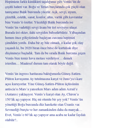
Hepimizin farklı kimlikleri taşıdığımız gibi Venüs’ün de 
çeşitli halleri var. Boğa ve Terazi burçlarında çok güçlü olan 
tanrıçamız Balık burcunda yücelir. Aşk, sevgi, uyum, 
güzellik, estetik, sanat, konfor, altın, varlık gibi kavramlar 
bize Venüs’ü özetler. Yüceldiği Balık burcunda ise 
Venüs’ün vadettiği sevgi lisanı bir üst seviyeye ulaşır. 
Burada üst oktav, ilahi sevgiden bahsedebiliriz. Yılbaşından 
hemen önce gökyüzünde başlayan curcuna hepimizi 
şimdiden yordu. Daha bir ay bile olmadı, o kadar çok olay 
yaşandı ki, bu 2020 biran önce bitse de kurtulsak diye 
düşünmeye başladık. Tam da bu sırada Balık burcuna geçen 
Venüs bize temiz hava molası verdiriyor… demek 
isterdim… Maalesef durum tam olarak böyle değil.
Venüs’ün ingress haritasına baktığımızda Güneş-Satürn-
Plüton kavuşumu Ay tutulmasına karşıt ve Juno’ya t-kare 
açısı kuruyorlar. Yine Güneş-Satürn-Plüton üçlüsünün 
antiscia’sı Mars’a yansırken Mars adım adım Azrail’e 
(Antares) yaklaşıyor. Venüs’e karşıt olan Ay, Chiron’a 
150’lik açı yapıyor. Hiç mi olumlu bir şey yok? Venüs’ün 
yönettiği Boğa burcunda düz harekette olan Üranüs var. 
Sevmediği burçta ve her zamankinden daha da manyak… 
Evet, Venüs’e 60’lık açı yapıyor ama acaba ne kadar faydalı 
olabilir?..