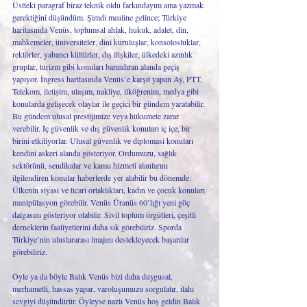
Üstteki paragraf biraz teknik oldu farkındayım ama yazmak 
gerektiğini düşündüm. Şimdi mealine gelince; Türkiye 
haritasında Venüs, toplumsal ahlak, hukuk, adalet, din, 
mahkemeler, üniversiteler, dini kuruluşlar, konsolosluklar, 
rektörler, yabancı kültürler, dış ilişkiler, ülkedeki azınlık 
gruplar, turizm gibi konuları barındıran alanda geçiş 
yapıyor. İngress haritasında Venüs’e karşıt yapan Ay, PTT, 
Telekom, iletişim, ulaşım, nakliye, ilköğrenim, medya gibi 
konularda gelişecek olaylar ile geçici bir gündem yaratabilir. 
Bu gündem ulusal prestijimize veya hükumete zarar 
verebilir. İç güvenlik ve dış güvenlik konuları iç içe, bir 
birini etkiliyorlar. Ulusal güvenlik ve diplomasi konuları 
kendini askeri alanda gösteriyor. Ordumuzu, sağlık 
sektörünü, sendikalar ve kamu hizmeti alanlarını 
ilgilendiren konular haberlerde yer alabilir bu dönemde. 
Ülkenin siyasi ve ticari ortaklıkları, kadın ve çocuk konuları 
manipülasyon görebilir. Venüs Üranüs 60’lığı yeni göç 
dalgasını gösteriyor olabilir. Sivil toplum örgütleri, çeşitli 
derneklerin faaliyetlerini daha sık görebiliriz. Sporda 
Türkiye’nin uluslararası imajını destekleyecek başarılar 
görebiliriz. 
Öyle ya da böyle Balık Venüs bizi daha duygusal, 
merhametli, hassas yapar, varoluşumuzu sorgulatır, ilahi 
sevgiyi düşündürür. Öyleyse nazlı Venüs hoş geldin Balık 