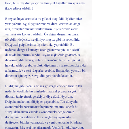
Peki, bu süreç dünya için ve bireysel hayatlarımız için neyi 
ifade ediyor olabilir? 
Bireysel hayatlarımızda bu göksel olay ikili ilişkilerimize 
yansıyabilir. Ay, duygularımızı ve dürtülerimizi anlattığı 
için, duygularımızın/dürtülerimizin ilişkilerimize zarar 
vermesi söz konusu olabilir. Öz değer duygumuz zarar 
görebilir, değersiz, sevilmiyormuşuz gibi hissedebiliriz. 
Duygusal gelgitlerimiz ilişkilerimizi yıpratabilir. Bu 
nedenle, dengeli kalmaya özen göstermeliyiz. Kollektif 
düzeyde bu durum kendini siyasi ilişkilerde gösterebilir, 
diplomasi dili zarar görebilir. Terazi’nin temsil ettiği hak, 
hukuk, adalet, arabuluculuk, diplomasi, siyaset konularında 
anlaşmazlık ve sert rüzgarlar esebilir. Empatiden yoksun bir 
dönemin içindeyiz. Sevgi dili geri planda kalabilir. 
Bildiğiniz gibi, Venüs finans göstergelerinden biridir. Bu 
nedenle, özellikle bu günlerde finansal piyasaları çok 
dikkatli takip etmek gerekiyor diye düşünüyorum. 
Dalgalanmalar, ani düşüşler yaşanabilir. Tün dünyada 
ekonomideki zorlanmalar hepimizin malumu ancak bu 
süreç, daha uzun vadede ekonomideki dengelerinin 
dönüşümünü anlatıyor. Bu süreçte baş oyuncular 
değişecek, bitişler yaşanacak ve yeni oyuncular ön plana 
çıkacaktır. Bireysel hayatlarımızda Venüs’ün okultasyonu, 