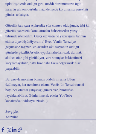
tıpkı ilişkilerde olduğu gibi, maddi durumumuzla ilgili 
kararlar alırken dürtülerimizi dengede korumamız gerektiği 
günleri anlatıyor. 
Güzellik tanrıçası Aphrodite söz konusu olduğunda, tabi ki, 
güzellik ve estetik konularından bahsetmeden yazıyı 
bitirmek istemedim. Gerçi siz zaten ne yazacağımı tahmin 
ettiniz diye düşünüyorum :) Evet, Venüs Terazi’ye 
geçmesine rağmen, en azından okultasyonun olduğu 
günlerde güzellik/estetik uygulamalardan uzak durmak 
akıllıca olur gibi gözüküyor, zira sonuçlar beklentimizi 
karşılamayabilir, hatta bize daha fazla değersizlik hissi 
yaşatabilir.
Bu yazıyla moralini bozmuş olabilirim ama lütfen 
üzülmeyin, her ne olursa olsun, Venüs’ün Terazi transiti 
boyunca olumlu çalışacağı günler var, bunlardan 
faydalanabiliriz. Günleri merak edeler YouTube 
kanalımdaki videoyu izlesin :)
Sevgiyle,
Astralina 