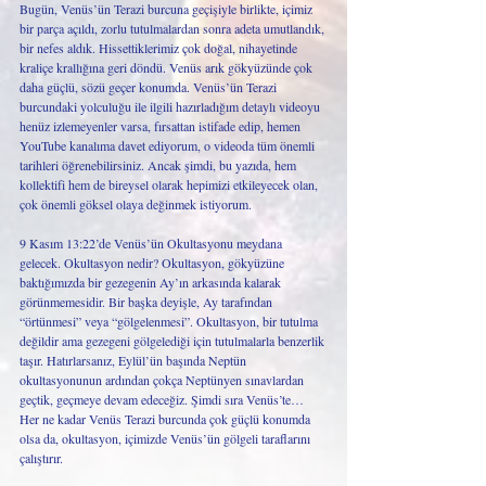
Bugün, Venüs’ün Terazi burcuna geçişiyle birlikte, içimiz 
bir parça açıldı, zorlu tutulmalardan sonra adeta umutlandık, 
bir nefes aldık. Hissettiklerimiz çok doğal, nihayetinde 
kraliçe krallığına geri döndü. Venüs arık gökyüzünde çok 
daha güçlü, sözü geçer konumda. Venüs’ün Terazi 
burcundaki yolculuğu ile ilgili hazırladığım detaylı videoyu 
henüz izlemeyenler varsa, fırsattan istifade edip, hemen 
YouTube kanalıma davet ediyorum, o videoda tüm önemli 
tarihleri öğrenebilirsiniz. Ancak şimdi, bu yazıda, hem 
kollektifi hem de bireysel olarak hepimizi etkileyecek olan, 
çok önemli göksel olaya değinmek istiyorum. 
9 Kasım 13:22’de Venüs’ün Okultasyonu meydana 
gelecek. Okultasyon nedir? Okultasyon, gökyüzüne 
baktığımızda bir gezegenin Ay’ın arkasında kalarak 
görünmemesidir. Bir başka deyişle, Ay tarafından 
“örtünmesi” veya “gölgelenmesi”. Okultasyon, bir tutulma 
değildir ama gezegeni gölgelediği için tutulmalarla benzerlik 
taşır. Hatırlarsanız, Eylül’ün başında Neptün 
okultasyonunun ardından çokça Neptünyen sınavlardan 
geçtik, geçmeye devam edeceğiz. Şimdi sıra Venüs’te… 
Her ne kadar Venüs Terazi burcunda çok güçlü konumda 
olsa da, okultasyon, içimizde Venüs’ün gölgeli taraflarını 
çalıştırır.