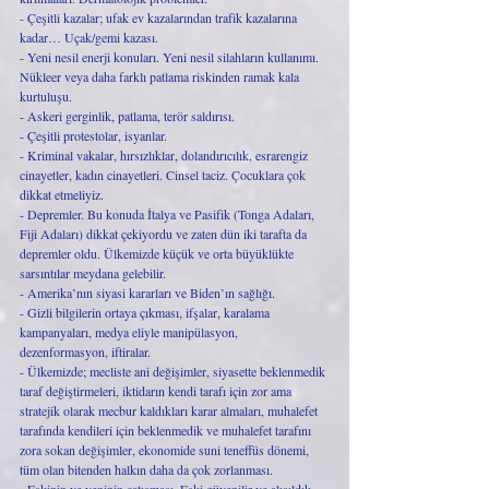
- Çeşitli kazalar; ufak ev kazalarından trafik kazalarına 
kadar… Uçak/gemi kazası.
- Yeni nesil enerji konuları. Yeni nesil silahların kullanımı. 
Nükleer veya daha farklı patlama riskinden ramak kala 
kurtuluşu. 
- Askeri gerginlik, patlama, terör saldırısı. 
- Çeşitli protestolar, isyanlar. 
- Kriminal vakalar, hırsızlıklar, dolandırıcılık, esrarengiz 
cinayetler, kadın cinayetleri. Cinsel taciz. Çocuklara çok 
dikkat etmeliyiz. 
- Depremler. Bu konuda İtalya ve Pasifik (Tonga Adaları, 
Fiji Adaları) dikkat çekiyordu ve zaten dün iki tarafta da 
depremler oldu. Ülkemizde küçük ve orta büyüklükte 
sarsıntılar meydana gelebilir. 
- Amerika’nın siyasi kararları ve Biden’ın sağlığı.
- Gizli bilgilerin ortaya çıkması, ifşalar, karalama 
kampanyaları, medya eliyle manipülasyon, 
dezenformasyon, iftiralar. 
- Ülkemizde; mecliste ani değişimler, siyasette beklenmedik 
taraf değiştirmeleri, iktidarın kendi tarafı için zor ama 
stratejik olarak mecbur kaldıkları karar almaları, muhalefet 
tarafında kendileri için beklenmedik ve muhalefet tarafını 
zora sokan değişimler, ekonomide suni teneffüs dönemi, 
tüm olan bitenden halkın daha da çok zorlanması. 