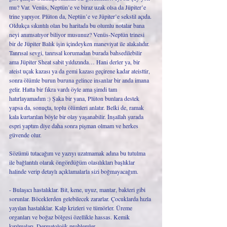
mu? Var. Venüs, Neptün’e ve biraz uzak olsa da Jüpiter’e 
trine yapıyor. Plüton da, Neptün’e ve Jüpiter’e sekstil açıda. 
Oldukça sıkıntılı olan bu haritada bu olumlu notalar bana 
neyi anımsatıyor biliyor musunuz? Venüs-Neptün trinesi 
bir de Jüpiter Balık işin içindeyken maneviyat ile alakalıdır. 
Tanrısal sevgi, tanrısal korumadan burada bahsedilebilir 
ama Jüpiter Sheat sabit yıldızında… Hani derler ya, bir 
ateist uçak kazası ya da gemi kazası geçirene kadar ateisttir, 
sonra ölümle burun buruna gelince insanlar bir anda imana 
gelir. Hatta bir fıkra vardı öyle ama şimdi tam 
hatırlayamadım :) Şaka bir yana, Plüton bunlara destek 
yapsa da, sonuçta, toplu ölümleri anlatır. Belki de, ramak 
kala kurtarılan böyle bir olay yaşanabilir. İnşallah şurada 
espri yaptım diye daha sonra pişman olmam ve herkes 
güvende olur. 
Sözümü tutacağım ve yazıyı uzatmamak adına bu tutulma 
ile bağlantılı olarak öngördüğüm olasılıkları başlıklar 
halinde verip detaylı açıklamalarla sizi boğmayacağım. 
- Bulaşıcı hastalıklar. Bit, kene, uyuz, mantar, bakteri gibi 
sorunlar. Böceklerden gelebilecek zararlar. Çocuklarda hızla 
yayılan hastalıklar. Kalp krizleri ve tümörler. Üreme 
organları ve boğaz bölgesi özellikle hassas. Kemik 
kırılmaları. Dermatolojik problemler.