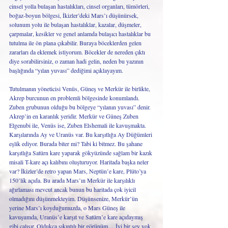
cinsel yolla bulaşan hastalıkları, cinsel organları, tümörleri, 
boğaz-boyun bölgesi, İkizler’deki Mars’ı düşünürsek, 
solunum yolu ile bulaşan hastalıklar, kazalar, düşmeler, 
çarpmalar, kesikler ve genel anlamda bulaşıcı hastalıklar bu 
tutulma ile ön plana çıkabilir. Buraya böceklerden gelen 
zararları da eklemek istiyorum. Böcekler de nereden çıktı 
diye sorabilirsiniz, o zaman hadi gelin, neden bu yazının 
başlığında “yılan yuvası” dediğimi açıklayayım. 
Tutulmanın yöneticisi Venüs, Güneş ve Merkür ile birlikte, 
Akrep burcunun en problemli bölgesinde konumlandı. 
Zuben grubunun olduğu bu bölgeye “yılanın yuvası” denir. 
Akrep’in en karanlık yeridir. Merkür ve Güneş Zuben 
Elgenubi ile, Venüs ise, Zuben Elshemali ile kavuşmakta. 
Karşılarında Ay ve Uranüs var. Bu karşıtlığa Ay Düğümleri 
eşlik ediyor. Burada biter mi? Tabi ki bitmez. Bu şahane 
karşıtlığa Satürn kare yaparak gökyüzünde sağlam bir kazık 
misali T-kare açı kalıbını oluşturuyor. Haritada başka neler 
var? İkizler’de retro yapan Mars, Neptün’e kare, Plüto’ya 
150’lik açıda. Bu arada Mars’ın Merkür ile karşılıklı 
ağırlaması mevcut ancak bunun bu haritada çok iyicil 
olmadığını düşünmekteyim. Düşünsenize, Merkür’ün 
yerine Mars’ı koyduğumuzda, o Mars Güneş ile 
kavuşumda, Uranüs’e karşıt ve Satürn’e kare açıdaymış 
gibi çalışır. Oldukça sıkıntılı bir görünüm… İyi bir şey yok 