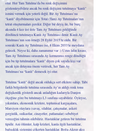
olur. Her Tam Tutulma’da bu renk değişimini 
gözlemleyebiliriz ancak bu renk değişimi tutulmaya “kanlı” 
ismini vermek için yeterli değil. Bir Ay Tutulması’na 
“kanlı” diyebilmemiz için Total (Tam) Ay Tutulmaları’nın 
tetrat oluşturmaları gerekir. Diğer bir deyiş ile, bir burç 
aksında 4 kez üst üste Tam Ay Tutulması geldiğinde 
dördüncü tutulmaya Kanlı Ay Tutulması denir. Kanlı Ay 
Tutulması’nın son örneği 28 Eylül 2015’te oldu. Bir 
sonraki Kanlı Ay Tutulması ise, 8 Ekim 2033’te meydana 
gelecek. Neyse ki, daha zamanımız var :) Uzun lafın kısası; 
Tam Ay Tutulması sırasında Ay kırmızımsı renge döndüğü 
için bu tip tutulmalara “kanlı” diyen çok sayıda kişi var 
ancak işin detayına önem verirsek, her Tam Ay 
Tutulması’na “kanlı” demesek iyi olur. 
Tutulma “kanlı” değil ancak oldukça sert etkilere sahip. Tabi 
farklı bölgelerde tutulma sırasında Ay’ın aldığı renk tonu 
değişkenlik gösterdi ancak anladığım kadarıyla Danjon 
ölçeğine göre bu tutulmayı L3 sınıfına sayabiliriz. Öyleyse, 
yıkımlara, ekonomik krizlere, toplumsal kargaşalara, 
Marsiyen olaylara (savaş, silahlar, çatışmalar, askeri 
gerginlik, suikastlar, cinayetler, patlamalar) sebebiyet 
vereceğini tahmin edebiliriz. Hastalıklar getiren bir tutulma 
tipidir. Ani ölümler, kalp krizleri, kanla ilgili hastalıklar, 
bağışıklık sistemini çökerten hastalıklar. Boğa-Akrep aksı 