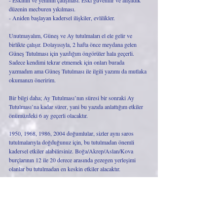
- Eskinin ve yeninin çatışması. Eski güvenilir ve alışıldık 
düzenin mecburen yıkılması. 
- Aniden başlayan kadersel ilişkiler, evlilikler.
Unutmayalım, Güneş ve Ay tutulmaları el ele gelir ve 
birlikte çalışır. Dolayısıyla, 2 hafta önce meydana gelen 
Güneş Tutulması için yazdığım öngörüler hala geçerli. 
Sadece kendimi tekrar etmemek için onları burada 
yazmadım ama Güneş Tutulması ile ilgili yazımı da mutlaka 
okumanızı öneririm. 
Bir bilgi daha; Ay Tutulması’nın süresi bir sonraki Ay 
Tutulması’na kadar sürer, yani bu yazıda anlattığım etkiler 
önümüzdeki 6 ay geçerli olacaktır. 
1950, 1968, 1986, 2004 doğumlular, sizler aynı saros 
tutulmalarıyla doğduğunuz için, bu tutulmadan önemli 
kadersel etkiler alabilirsiniz. Boğa/Akrep/Aslan/Kova 
burçlarının 12 ile 20 derece arasında gezegen yerleşimi 
olanlar bu tutulmadan en keskin etkiler alacaktır. 
Son olarak şunu söylemek istiyorum; karmanın lordu, eli 
sopalı öğretmen, Satürn bize aniden yazılı yapmaya karar 
verdi… Aniden… Uranüsyen… Yapacak bir şey yok, 
sınava gireceğiz, hızlı kararlar alacağız, sınava hazır olanlar 