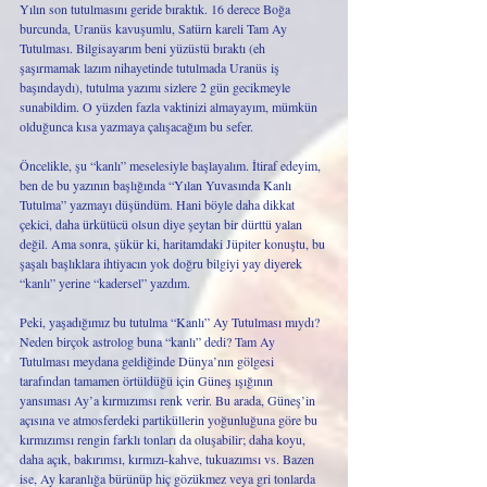
Yılın son tutulmasını geride bıraktık. 16 derece Boğa 
burcunda, Uranüs kavuşumlu, Satürn kareli Tam Ay 
Tutulması. Bilgisayarım beni yüzüstü bıraktı (eh 
şaşırmamak lazım nihayetinde tutulmada Uranüs iş 
başındaydı), tutulma yazımı sizlere 2 gün gecikmeyle 
sunabildim. O yüzden fazla vaktinizi almayayım, mümkün 
olduğunca kısa yazmaya çalışacağım bu sefer. 
Öncelikle, şu “kanlı” meselesiyle başlayalım. İtiraf edeyim, 
ben de bu yazının başlığında “Yılan Yuvasında Kanlı 
Tutulma” yazmayı düşündüm. Hani böyle daha dikkat 
çekici, daha ürkütücü olsun diye şeytan bir dürttü yalan 
değil. Ama sonra, şükür ki, haritamdaki Jüpiter konuştu, bu 
şaşalı başlıklara ihtiyacın yok doğru bilgiyi yay diyerek 
“kanlı” yerine “kadersel” yazdım. 
Peki, yaşadığımız bu tutulma “Kanlı” Ay Tutulması mıydı? 
Neden birçok astrolog buna “kanlı” dedi? Tam Ay 
Tutulması meydana geldiğinde Dünya’nın gölgesi 
tarafından tamamen örtüldüğü için Güneş ışığının 
yansıması Ay’a kırmızımsı renk verir. Bu arada, Güneş’in 
açısına ve atmosferdeki partiküllerin yoğunluğuna göre bu 
kırmızımsı rengin farklı tonları da oluşabilir; daha koyu, 
daha açık, bakırımsı, kırmızı-kahve, tukuazımsı vs. Bazen 
ise, Ay karanlığa bürünüp hiç gözükmez veya gri tonlarda 