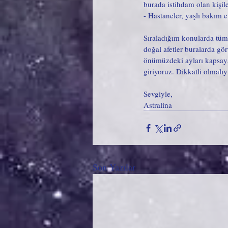
burada istihdam olan kişil
- Hastaneler, yaşlı bakım e
Sıraladığım konularda tüm d
doğal afetler buralarda gö
önümüzdeki ayları kapsaya
giriyoruz. Dikkatli olmalıy
Sevgiyle,
Astralina 
Son Yazılar