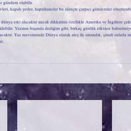
er gündem olabilir. 
vleri, kapalı yerler, hapishaneler bu süreçte çarpıcı gündemler oluşturabil
ünya etki alacaktır ancak dikkatimi özellikle Amerika ve İngiltere çekti.
rülebilir. Yazının başında dediğim gibi, birkaç günlük etkiden bahsetmi
caktır. Yaz mevsiminde Dünya olarak ateş ile sınandık, şimdi sularla im
ız.