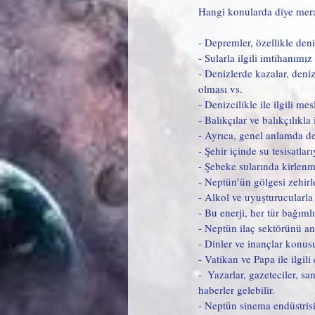
Hangi konularda diye merak
- Depremler, özellikle den
- Sularla ilgili imtihanımız 
- Denizlerde kazalar, deni
olması vs.
- Denizcilikle ile ilgili me
- Balıkçılar ve balıkçılıkl
- Ayrıca, genel anlamda deni
- Şehir içinde su tesisatları
- Şebeke sularında kirlenm
- Neptün’ün gölgesi zehirle
- Alkol ve uyuşturucularla 
- Bu enerji, her tür bağımlılı
- Neptün ilaç sektörünü anla
- Dinler ve inançlar konusu
- Vatikan ve Papa ile ilgili
-  Yazarlar, gazeteciler, s
haberler gelebilir.
- Neptün sinema endüstrisiy