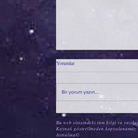
Yorumlar
Bir yorum yazın...
İÇİMİZDEKİ GÖLGE: ALGOL
Bu web sitesindeki tüm bilgi ve yazılar
Kaynak gösterilmeden kopyalanamaz 
Astralina©