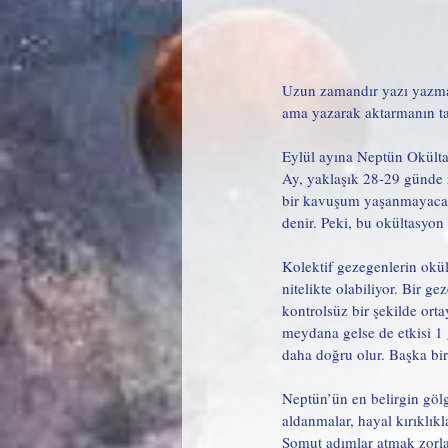
Uzun zamandır yazı yazmad
ama yazarak aktarmanın t
Eylül ayına Neptün Okülta
Ay, yaklaşık 28-29 günde z
bir kavuşum yaşanmayacak
denir. Peki, bu okültasyon
Kolektif gezegenlerin okül
nitelikte olabiliyor. Bir 
kontrolsüz bir şekilde or
meydana gelse de etkisi 1 
daha doğru olur. Başka bir
Neptün’ün en belirgin gölg
aldanmalar, hayal kırıklık
Somut adımlar atmak zorlaşa