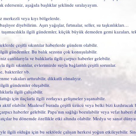
 ederseniz, aşağıda başlıklar şeklinde sıralayayım.
iz merkezli veya kıyı bölgelerde.
başlıyor diyebilirim. Aşırı yağışlar, fırtınalar, seller, su taşkınlıkları…
z taşımacılıkla ilgili gündemler, küçük büyük demeden gemi kazaları, te
sleklerde çeşitli sıkıntılar haberlerde gündem olabilir.
a ilgili gündemler. Bu balık sezonu çok konuşulabilir.
z canlılarıyla ve balıklarla ilgili çarpıcı haberler gelebilir.
yla ilgili sıkıntılar, evlerimizde suyla bağlantılı çeşitli sorunlar.
e, bakteriler vb.
nme vakaları arttırabilir, dikkatli olmalıyız.
ilgili gündemler oluşabilir.
klarla ilgili çalışabilir.
ttığı için ilaçlarla ilgili zorlayıcı gelişmeler yaşanabilir.
 aktif olabilir. Maalesef burada çeşitli üzücü veya belki bizi kızdıracak h
 çarpıcı haberler gelebilir. Papa’nın sağlığı bozulabilir veya vefat haberi d
anatçılar bu dönemde özellikle etki altında olabilir. Medya ve sanat düny
le ilgili olduğu için bu sektörde çalışan herkesi yoğun etkileyebilir. Si