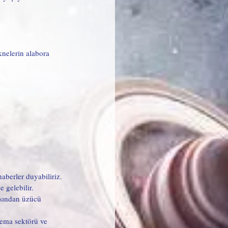
knelerin alabora 
aberler duyabiliriz. 
e gelebilir.
asından üzücü 
nema sektörü ve 