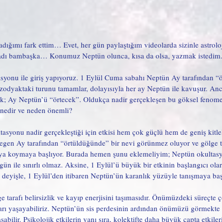
ığımı fark ettim… Evet, her gün paylaştığım videolarda sizinle astrolo
adı bambaşka… Konumuz Neptün olunca, kısa da olsa, yazmak istedim
syonu ile giriş yapıyoruz. 1 Eylül Cuma sabahı Neptün Ay tarafından “ö
odyaktaki turunu tamamlar, dolayısıyla her ay Neptün ile kavuşur. Anca
; Ay Neptün’ü “örtecek”. Oldukça nadir gerçekleşen bu göksel fenome
 nedir ve neden önemli?
tasyonu nadir gerçekleştiği için etkisi hem çok güçlü hem de geniş kitlel
gezegen Ay tarafından “örtüldüğünde” bir nevi görünmez oluyor ve gölge ta
taya koymaya başlıyor. Burada hemen şunu eklemeliyim; Neptün okultasy
gün ile sınırlı olmaz. Aksine, 1 Eylül’ü büyük bir etkinin başlangıcı o
 deyişle, 1 Eylül’den itibaren Neptün’ün karanlık yüzüyle tanışmaya ba
e tarafı belirsizlik ve kayıp enerjisini taşımasıdır. Önümüzdeki süreçte 
ları yaşayabiliriz. Neptün’ün sis perdesinin ardından önümüzü görmekte ç
bilir. Psikolojik etkilerin yanı sıra, kolektifte daha büyük çapta etkileri