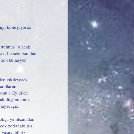
jiyi konuşuyoruz 
.
rtülmüş” olacak. 
k, bu sefer sıradan 
ne okültasyon 
eri etkileyecek 
raflarını 
onu 1 Eylül’de 
larak düşünmemiz 
şlayacağız.
çokça yanılsamalar, 
ok zorlanabiliriz. 
 yaşayabiliriz. 