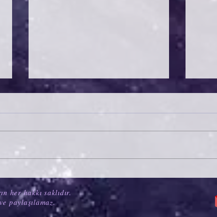
VENÜS OKULTASYONU
ASL
NEM
ın her hakkı saklıdır.
ve paylaşılamaz.