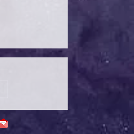
ANI EHLİLEŞTİREN
ESİS VENÜS