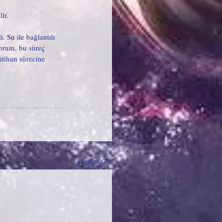
ir. 
 Su ile bağlantılı 
yorum, bu süreç 
tihan sürecine 
Hepsini Gör