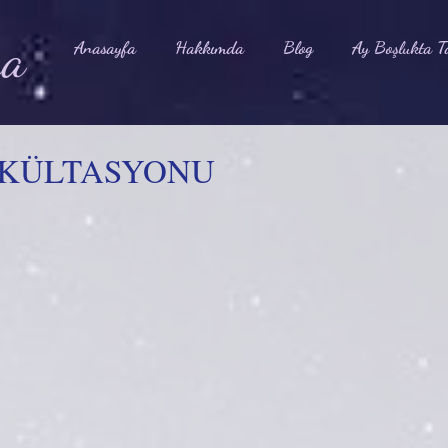
na
Anasayfa
Hakkımda
Blog
Ay Boşlukta T
OKÜLTASYONU